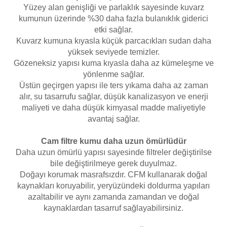
Yüzey alan genişliği ve parlaklık sayesinde kuvarz
Havuz
kumunun üzerinde %30 daha fazla bulanıklık giderici
si Kapağı
etki sağlar.
Kuvarz kumuna kıyasla küçük parcacıkları sudan daha
Havuz Pompa
yüksek seviyede temizler.
Gözeneksiz yapısı kuma kıyasla daha az kümeleşme ve
yönlenme sağlar.
Üstün geçirgen yapısı ile ters yıkama daha az zaman
Havuz
alır, su tasarrufu sağlar, düşük kanalizasyon ve enerji
eri
maliyeti ve daha düşük kimyasal madde maliyetiyle
avantaj sağlar.
Jakuzi Sauna
Cam filtre kumu daha uzun ömürlüdür
Daha uzun ömürlü yapısı sayesinde filtreler değiştirilse
Kartuş Filtreler
bile değiştirilmeye gerek duyulmaz.
Doğayı korumak masrafsızdır. CFM kullanarak doğal
kaynakları koruyabilir, yeryüzündeki doldurma yapıları
Kuvars Cam
azaltabilir ve aynı zamanda zamandan ve doğal
kaynaklardan tasarruf sağlayabilirsiniz.
Olimpik Havuz