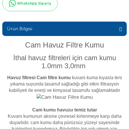
WhatsApp Sipariş
Sıvı Ph- Düşürücü
Gemaş Havuz
Havuz Vana
Toz Ph+ Yükseltici
Ürün Bilgisi
Wtr Havuz
Havuz Isıtma
Wtr Havuz Kimyasalları Setleri
Cam Havuz Filtre Kumu
Yosun Öldürücü
Selenoid
Havuz Elektrik
İthal havuz filtreleri için cam kumu
alları
1.0mm 3,0mm
Alkalinite Düşürücü
Havuz Sarf
Havuz
filtresi
Cam filtre kumu
kuvars kuma kıyasla ters
yıkama suyunda tasarruf sağladığı gibi etkin filtrasyon
Ayak Dezenfektanı
kabiliyeti ile enerji ve kimyasal tasarrufu sağlamaktadır
Havuz
 Perdeleri
e Pool Expert
Cam kumu havuzu temiz tutar
Kuvars kumunun aksine çevresel kirlenmeye karşı daha
Bahçe Süs Havuzu
Havuz Filtre
duyarlıdır.
cam kumu daha pürüzsüz yüzeyi sayesinde
bakterileri barındırmaz. Böylelikle kiri yok etmek için