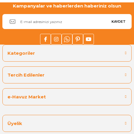
Kampanyalar ve haberlerden haberiniz olsun
E-Havuz
%30
Kalın Cam Kum Kesit 3,0-5,0 mm 25 Kg
KAYDET
₺ 1.781,71
₺ 1.247,20
Kategoriler
Sepete Ekle
Tercih Edilenler
e-Havuz Market
Üyelik