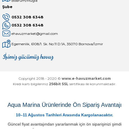
Bodrum/Muğla
Şube
0532 308 6348
0532 308 6348
ehavuzmarket@gmail.com
Egemenlik, 6108/1. Sk. No:11 D:1A, 35070 Bornova/İzmir
İşimiz gücümüz havuz
Mağaza
Depomuz
Copyright 2018 - 2020 ©
www.e-havuzmarket.com
Kredi kartı bilgileriniz
256bit SSL
sertifikası ile korunmaktadır.
Aqua Marina Ürünlerinde Ön Sipariş Avantajı
10–11 Ağustos Tarihleri Arasında Kargolanacaktır.
Güncel fiyat avantajından yararlanmak için ön siparişinizi şimdi