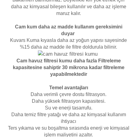
Endüstriyel Blower
daha az kimyasal bileşen kullanılır ve daha az işleme
Havuz Kış Kimyasalı
maruz kalır.
Ayak Havuzu
Cam kum daha az madde kullanım gereksimini
Kalsiyum Hipoklorit
duyar
Bahçe Havuz
Kuvars Kuma kıyasla daha az yoğun yapısı sayesinde
ri
Süper Pool
%15 daha az madde ile filtre doldurula bilinir.
alları
Cam havuz filtresi kumu daha fazla Filtreleme
Tuz
kapasitesine sahiptir 30 mikrona kadar filtreleme
lmate Havuz Robotu Yedek
ücre Temizleyici
yapabilmektedir
alzemeleri
Temel avantajları
Dalgıç Pompa
Daha verimli çevre dostu filtrasyon.
Daha yüksek filtrasyon kapasitesi.
Dezenfeksiyon
Su ve enerji tasarrufu.
Daha temiz filtre yatağı ve daha az kimyasal kullanım
ihtiyacı
Ters yıkama ve su boşaltma sırasında enerji ve kimyasal
Havuz Güvenlik
işlem maliyetini azaltır.