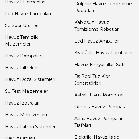
Havuz lambaları su
soğutmalı'dır
Havuz Ekipmanları
Dolphin Havuz Temizleme
Termometreleri
Robotları
Led Havuz Lambaları
Kablosuz Havuz
Su Spor Ürünleri
Temizleme Robotları
Jakuzi Sauna
Havuz aydınla
Ekipmanları
Havuz Temizlik
Led Havuz Ampulleri
Malzemeleri
Sıva Üstü Havuz Lambaları
Havuz Pompaları
Kartuş Filtreler
Havuz trafosu 
Havuz Kimyasalları Seti
Havuz Filtreleri
Bs Pool Tuz Klor
Havuz Dozaj Sistemleri
Kuvars Cam
Jeneratörleri
Filtre Kumu
Su Test Malzemeleri
Astral Havuz Pompaları
Yüksek voltaj çıkışı olan hav
Havuz Izgaraları
Gemaş Havuz Pompası
Olimpik
Havuz Merdivenleri
Atlas Havuz Pompaları
Havuz Malzemeleri
Trafoları
Havuz Isıtma Sistemleri
Yüksek voltaj'da
Elektrikli Havuz Isıtıcı
Havuz Örtüsü