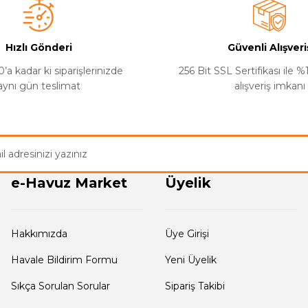
Havuz aydınlatma lambası montajı
Hızlı Gönderi
Güvenli Alışveri
 armatürü tırnaklı lamba kovanına geçmeli model olup montajı 
’a kadar ki siparişlerinizde
256 Bit SSL Sertifikası ile 
aynı gün teslimat
alışveriş imkanı
z armatürü yerine montajında her hangi bir vidalama montajı y
un ek yapılması ihtiyacı durumunda kablo ek malzemeleri olan 
Gönder
birisi
ile kablo eki yapılması tafsiye edilir
e-Havuz Market
Üyelik
Hakkımızda
Üye Girişi
Havale Bildirim Formu
Yeni Üyelik
!!LÜTFEN DİKKAT!!!
Sıkça Sorulan Sorular
Sipariş Takibi