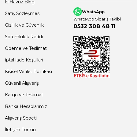
susuz çalışması durumunda ortaya çıkan ısıdan dolayı smd Led'leri
E-Havuz Blog
WhatsApp
Satış Sözleşmesi
WhatsApp Sipariş Takibi
Gizlilik ve Güvenlik
0532 308 48 11
tma armatürü montajı yapılmadan önce havuz trafosu çıkış voltaj
Sorumluluk Reddi
Ödeme ve Teslimat
İptal İade Koşullari
çıkış voltajı eğer 12 volttan yüksek ise havuz trafosu yenisi ile
d
Kişisel Veriler Politikası
Güvenli Alışveriş
uz trafosu
değişmez
ise yüksek voltaj
bağlı
şok gerilimlerden ha
Kargo ve Teslimat
Banka Hesaplarımız
Alışveriş Sepeti
n dolayı arıza yapan
havuz aydınlatma ampulü garanti kapsamı 
İletişim Formu