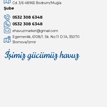
n kullanıla bilirligi kısalacaktır.
Cd. 3/6 48965 Bodrum/Muğla
Şube
0532 308 6348
0532 308 6348
ı ölçülmelidir
ehavuzmarket@gmail.com
Egemenlik, 6108/1. Sk. No:11 D:1A, 35070
Bornova/İzmir
eğiştirilmelidir
İşimiz gücümüz havuz
Mağaza
Depomuz
vuz aydınlatma etkilenecektir
dışında
kalacaktır