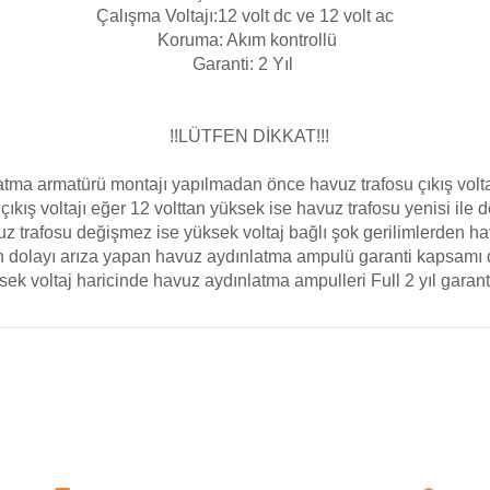
Çalışma Voltajı:12 volt dc ve 12 volt ac
Koruma: Akım kontrollü
Garanti: 2 Yıl
!!LÜTFEN DİKKAT!!!
tma armatürü montajı yapılmadan önce havuz trafosu çıkış voltaj
çıkış voltajı eğer 12 volttan yüksek ise havuz trafosu yenisi ile
d
uz trafosu
değişmez
ise yüksek voltaj
bağlı
şok gerilimlerden ha
n dolayı arıza yapan
havuz aydınlatma ampulü garanti kapsamı 
ek voltaj haricinde havuz aydınlatma ampulleri Full 2 yıl garanti
a yetersiz gördüğünüz noktaları öneri formunu kullanarak tarafımıza iletebilirsi
Havuz Aydınlatma Lambası
Bu ürüne ilk yorumu siz yapın!
Yorum Yaz