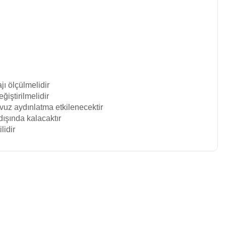
ı ölçülmelidir
eğiştirilmelidir
vuz aydınlatma etkilenecektir
dışında
kalacaktır
lidir
niz.