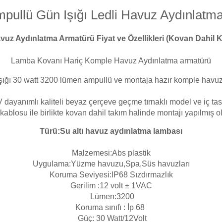
Toz Ph+ Yükseltici
pullü Gün Işığı Ledli Havuz Aydınlatm
vuz Aydınlatma Armatürü Fiyat ve Özellikleri (Kovan Dahil 
Wtr Havuz Kimyasalları Setleri
Lamba Kovanı Hariç Komple Havuz Aydınlatma armatürü
Yosun Öldürücü
şığı 30 watt 3200 lümen
ampullü ve
montaja hazır komple havu
ayanımlı kaliteli beyaz çerçeve geçme tırnaklı model ve iç tas
blosu ile birlikte kovan dahil takım halinde montajı yapılmış ola
Türü:Su altı havuz aydınlatma lambası
Malzemesi:Abs plastik
Uygulama:Yüzme havuzu,Spa,Süs havuzları
Koruma Seviyesi:IP68 Sızdırmazlık
Gerilim :12 volt
± 1VAC
Lümen:3200
Koruma sınıfı : İp 68
Güç: 30 Watt/12Volt