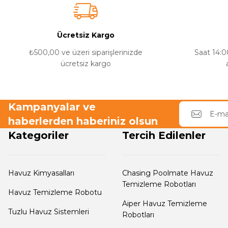
Dalgıç Pompa
Ürün bilgilerinde hatalar bulunuyor.
Ürün fiyatı diğer sitelerden daha pahalı.
Bu ürüne benzer farklı alternatifler olmalı.
Ücretsiz Kargo
Dezenfeksiyon
Havuz aydınlatma
Sistemleri
₺500,00 ve üzeri siparişlerinizde
Saat 14:00
ücretsiz kargo
Havu
Havuz Güvenlik
Montajı yapılacak havuz aydınlatma armatürü
kablosun
Kampanyalar ve
haberlerden haberiniz olsun
Havuz
Kategoriler
Tercih Edilenler
Makine Dairesi Kapağı
Havuz Kimyasalları
Chasing Poolmate Havuz
Havuz Pompa
Temizleme Robotları
Sehpa
Havuz Temizleme Robotu
Aiper Havuz Temizleme
Tuzlu Havuz Sistemleri
Robotları
Havuz