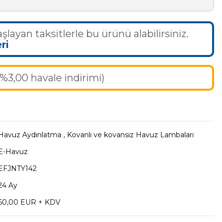
şlayan taksitlerle bu ürünü alabilirsiniz.
ri
(%3,00 havale indirimi)
Havuz Aydınlatma
,
Kovanlı ve kovansız Havuz Lambaları
E-Havuz
EFJNTY142
24 Ay
60,00 EUR + KDV