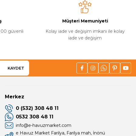
ş
Müşteri Memuniyeti
basit ve kolaydır
%100 güvenli
Kolay iade ve değişim imkanı ile kolay
iade ve değişim
oktur
eriyen bant eriyen makaron ve ek
mufların'dan herhangi
KAYDET
Merkez
0 (532) 308 48 11
0532 308 48 11
info@e-havuzmarket.com
e Havuz Market Farilya, Farilya mah, İnönü