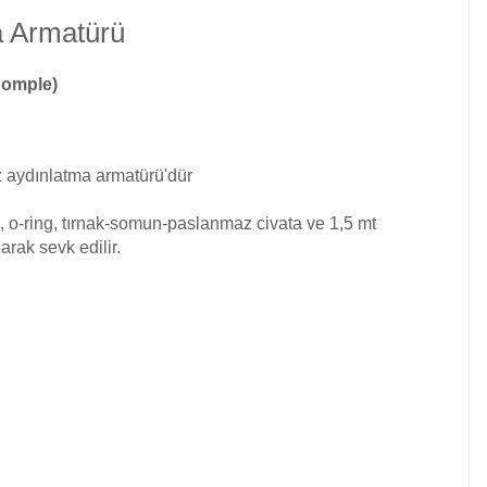
a Armatürü
Komple)
z aydınlatma
armatürü'dür
, o-ring, tırnak-somun-paslanmaz civata ve 1,5 mt
rak sevk edilir.