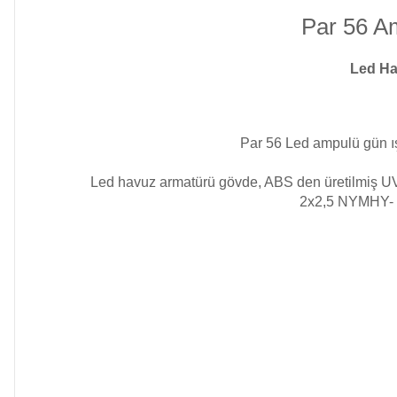
Kimyasalları
Par 56 Am
Havuz Isıtma
Sistemleri
Led Ha
Wtr Havuz
Kimyasalları
Havuz Elektrik
Par 56 Led ampulü gün ı
Panoları
Selenoid
Led havuz armatürü gövde, ABS den üretilmiş UV d
Havuz Kimyasalları
2x2,5 NYMHY- ka
Havuz Sarf
Malzemeleri
Alkalinite Düşürücü
Havuz
Ayak Dezenfektanı
Şelaleleri Su Perdeleri
e Pool Expert
Bahçe Süs Havuzu