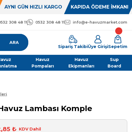
AYNI GÜN HIZLI KARGO
KAPIDA ÖDEME İMKANI
0532 308 48 11
0532 308 48 11
info@e-havuzmarket.com
ARA
Sipariş Takibi
Üye Girişi
Sepetim
avuz
Havuz
Havuz
Sup
ınlatma
Pompaları
Ekipmanları
Board
leri
i Havuz Lambası Komple
2,85 ₺
KDV Dahil