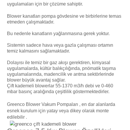
Endüstriyel Blower
uygulamaları için bir çözüme sahiptir.
Havuz Kış Kimyasalı
Blower kanatları pompa gövdesine ve birbirlerine temas
Ayak Havuzu
etmeden çalışmaktadır.
Kalsiyum Hipoklorit
Bahçe Havuz
Bu nedenle kanatların yağlanmasına gerek yoktur.
ri
Süper Pool
Sistemin sadece hava veya gazla çalışması ortamın
alları
temiz kalmasını sağlamaktadır.
Dolayısı ile temiz bir gaz akışı gerektiren, kimyasal
Tuz
lmate Havuz Robotu Yedek
uygulamalarda, kültür balıkçılığında, pnömatik taşıma
ücre Temizleyici
alzemeleri
uygulamalarında, madencilik ve arıtma sektörlerinde
blower büyük avantaj sağlar.
Çift
kademeli blowerlar 55-1370 m3/h debi ve 0-460
Dalgıç Pompa
mbar basınç aralığında çeşitlilik göstermektedirler.
Dezenfeksiyon
Greenco Blower Vakum Pompaları , en dar alanlarda
esnek kurulum için yatay veya dikey olarak monte
edilebilir .
Havuz Güvenlik