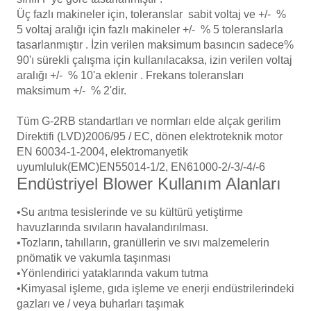
Üç fazlı makineler için, toleranslar sabit voltaj ve +/- %
5 voltaj aralığı için fazlı makineler +/- % 5 toleranslarla
tasarlanmıştır . İzin verilen maksimum basıncın sadece%
90'ı sürekli çalışma için kullanılacaksa, izin verilen voltaj
aralığı +/- % 10'a eklenir . Frekans toleransları
maksimum +/- % 2'dir.
Tüm G-2RB standartları ve normları elde alçak gerilim
Direktifi (LVD)2006/95 / EC, dönen elektroteknik motor
EN 60034-1-2004, elektromanyetik
uyumluluk(EMC)EN55014-1/2, EN61000-2/-3/-4/-6
Endüstriyel Blower Kullanım Alanları
•
Su arıtma tesislerinde ve su kültürü yetiştirme
havuzlarında sıvıların havalandırılması.
•
Tozların, tahılların, granüllerin ve sıvı malzemelerin
pnömatik ve vakumla taşınması
•
Yönlendirici yataklarında vakum tutma
•
Kimyasal işleme, gıda işleme ve enerji endüstrilerindeki
gazları ve / veya buharları taşımak