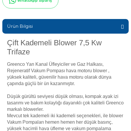
WhatsApp Sipariş
Sıvı Ph- Düşürücü
Gemaş Havuz
Havuz Vana
Toz Ph+ Yükseltici
Ürün Bilgisi
Wtr Havuz
Havuz Isıtma
Wtr Havuz Kimyasalları Setleri
Çift Kademeli Blower 7,5 Kw
Trifaze
Yosun Öldürücü
Selenoid
Havuz Elektrik
alları
Greenco Yan Kanal Üfleyiciler ve Gaz Halkası,
Rejeneratif Vakum Pompası hava motoru blower ,
Alkalinite Düşürücü
Havuz Sarf
yüksek kaliteli, güvenilir hava motoru olarak dünya
çapında güçlü bir ün kazanmıştır.
Ayak Dezenfektanı
Düşük gürültü seviyesi düşük olması, kompak ayak izi
Havuz
tasarımı ve bakım kolaylığı dayanıklı çok kaliteli Greenco
 Perdeleri
e Pool Expert
markalı blowerler.
Mevcut tek kademeli iki kademeli seçenekleri, ile blower
Bahçe Süs Havuzu
Havuz Filtre
Vakum Pompaları hemen hemen her düşük basınç,
yüksek hacimli hava üfleme ve vakum pompalama