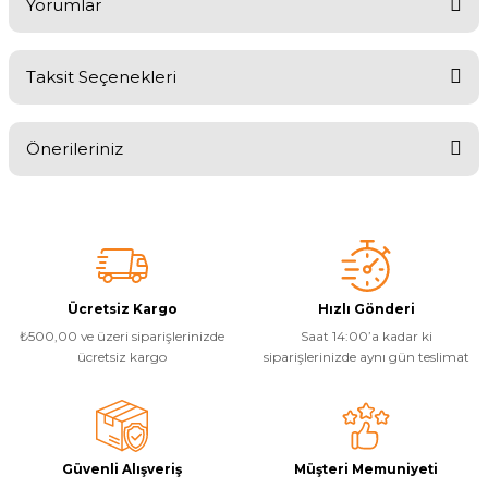
Yorumlar
Taksit Seçenekleri
Bu ürüne ilk yorumu siz yapın!
Önerileriniz
Yorum Yaz
Bu ürünün fiyat bilgisi, resim, ürün açıklamalarında ve diğer
konularda yetersiz gördüğünüz noktaları öneri formunu kullanarak
tarafımıza iletebilirsiniz.
Görüş ve önerileriniz için teşekkür ederiz.
Ürün resmi kalitesiz, bozuk veya görüntülenemiyor.
Ücretsiz Kargo
Hızlı Gönderi
₺500,00 ve üzeri siparişlerinizde
Saat 14:00’a kadar ki
Ürün açıklamasında eksik bilgiler bulunuyor.
ücretsiz kargo
siparişlerinizde aynı gün teslimat
Ürün bilgilerinde hatalar bulunuyor.
Ürün fiyatı diğer sitelerden daha pahalı.
Bu ürüne benzer farklı alternatifler olmalı.
Güvenli Alışveriş
Müşteri Memuniyeti