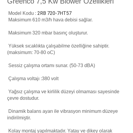
Greenco 7,5 Kw Blower Özellikleri
Havuz
2RB 720-7HT57
Model Kodu :
si Kapağı
Maksimum 610 m3/h hava debisi sağlar.
Havuz Pompa
Maksimum 320 mbar basınç oluşturur.
Yüksek sıcaklıkta çalışabilme özelliğine sahiptir.
Havuz
(maksimum: 70-80 oC)
eri
Sessiz çalışma ortamı sunar. (50-73 dBA)
Jakuzi Sauna
Çalışma voltajı :380 volt
Yağsız çalışma ve kirlilik düzeyi olmaması sayesinde
Kartuş Filtreler
çevre dostudur.
Kuvars Cam
Dinamik balans ayarı ile vibrasyon minimum düzeye
indirilmiştir.
Kolay montaj yapılmaktadır. Yatay ve dikey olarak
Olimpik Havuz