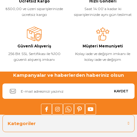
Ücretsiz Kargo
Hızlı Gönderi
Ürün fiyatı diğer sitelerden daha pahalı.
Havuz
₺500,00 ve üzeri siparişlerinizde
Saat 14:00’a kadar ki
Bu ürüne benzer farklı alternatifler olmalı.
si Kapağı
ücretsiz kargo
siparişlerinizde aynı gün teslimat
Havuz Pompa
Güvenli Alışveriş
Müşteri Memuniyeti
Havuz
Gönder
256 Bit SSL Sertifikası ile %100
Kolay iade ve değişim imkanı ile
eri
güvenli alışveriş imkanı
kolay iade ve değişim
Jakuzi Sauna
Kampanyalar ve haberlerden haberiniz olsun
KAYDET
Kartuş Filtreler
Kuvars Cam
Kategoriler
Olimpik Havuz