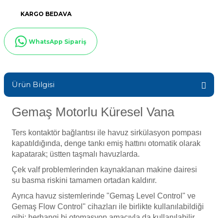
Sıvı Ph- Düşürücü
KARGO BEDAVA
Gemaş Havuz
Havuz Vana
Toz Ph+ Yükseltici
WhatsApp Sipariş
Wtr Havuz
Havuz Isıtma
Wtr Havuz Kimyasalları Setleri
Ürün Bilgisi
Yosun Öldürücü
Selenoid
Havuz Elektrik
alları
Gemaş Motorlu Küresel Vana
Alkalinite Düşürücü
Havuz Sarf
Ters kontaktör bağlantısı ile havuz sirkülasyon pompası
kapatıldığında, denge tankı emiş hattını otomatik olarak
Ayak Dezenfektanı
kapatarak; üstten taşmalı havuzlarda.
Havuz
Çek valf problemlerinden kaynaklanan makine dairesi
 Perdeleri
e Pool Expert
su basma riskini tamamen ortadan kaldırır.
Ayrıca havuz sistemlerinde "Gemaş Level Control" ve
Bahçe Süs Havuzu
Havuz Filtre
Gemaş Flow Control" cihazları ile birlikte kullanılabildiği
gibi; herhangi bi otomasyon amacıyla da kullanılabilir.