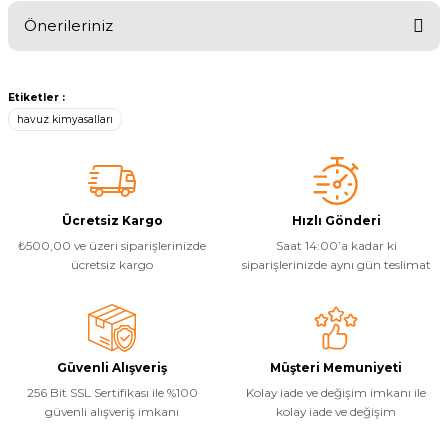
Mükemmel hız
Önerileriniz
İstanbulda oturuyorum pazartesi günü sipariş verdim
Yangın Pompası
çarşamba elime ulaştı. Ürünü henüz kullanamadım
Bu ürünün fiyat bilgisi, resim, ürün açıklamalarında ve diğer
konularda yetersiz gördüğünüz noktaları öneri formunu kullanarak
kullandıktan sonra etkisini paylaşacağım
Etiketler :
tarafımıza iletebilirsiniz.
havuz kimyasalları
Görüş ve önerileriniz için teşekkür ederiz.
G... A... | 20/01/2021
Ürün resmi kalitesiz, bozuk veya görüntülenemiyor.
Yorum Yaz
Ürün açıklamasında eksik bilgiler bulunuyor.
Ücretsiz Kargo
Hızlı Gönderi
Ürün bilgilerinde hatalar bulunuyor.
₺500,00 ve üzeri siparişlerinizde
Saat 14:00’a kadar ki
Ürün fiyatı diğer sitelerden daha pahalı.
ücretsiz kargo
siparişlerinizde aynı gün teslimat
Bu ürüne benzer farklı alternatifler olmalı.
Güvenli Alışveriş
Müşteri Memuniyeti
256 Bit SSL Sertifikası ile %100
Kolay iade ve değişim imkanı ile
güvenli alışveriş imkanı
kolay iade ve değişim
Gönder