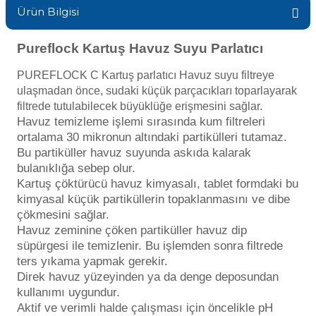
Ürün Bilgisi
Sıvı Ph- Düşürücü
Gemaş Havuz
Havuz Vana
Pureflock Kartuş Havuz Suyu Parlatıcı
Toz Ph+ Yükseltici
PUREFLOCK C Kartuş parlatıcı Havuz suyu filtreye
Wtr Havuz
Havuz Isıtma
Wtr Havuz Kimyasalları Setleri
ulaşmadan önce, sudaki küçük parçacıkları toparlayarak
filtrede tutulabilecek büyüklüğe erişmesini sağlar.
Havuz temizleme işlemi sırasında kum filtreleri
Yosun Öldürücü
Selenoid
Havuz Elektrik
ortalama 30 mikronun altındaki partikülleri tutamaz.
alları
Bu partiküller havuz suyunda askıda kalarak
bulanıklığa sebep olur.
Alkalinite Düşürücü
Kartuş çöktürücü havuz kimyasalı, tablet formdaki bu
Havuz Sarf
kimyasal küçük partiküllerin topaklanmasını ve dibe
çökmesini sağlar.
Ayak Dezenfektanı
Havuz zeminine çöken partiküller havuz dip
Havuz
süpürgesi ile temizlenir. Bu işlemden sonra filtrede
 Perdeleri
e Pool Expert
ters yıkama yapmak gerekir.
Direk havuz yüzeyinden ya da denge deposundan
Bahçe Süs Havuzu
kullanımı uygundur.
Havuz Filtre
Aktif ve verimli halde çalışması için öncelikle pH