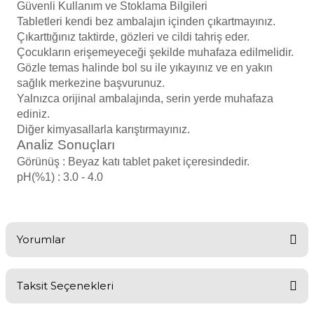
Güvenli Kullanım ve Stoklama Bilgileri
Havuz
Tabletleri kendi bez ambalajın içinden çıkartmayınız.
si Kapağı
Çıkarttığınız taktirde, gözleri ve cildi tahriş eder.
Çocukların erişemeyeceği şekilde muhafaza edilmelidir.
Gözle temas halinde bol su ile yıkayınız ve en yakın
Havuz Pompa
sağlık merkezine başvurunuz.
Yalnızca orijinal ambalajında, serin yerde muhafaza
ediniz.
Havuz
Diğer kimyasallarla karıştırmayınız.
eri
Analiz Sonuçları
Görünüş : Beyaz katı tablet paket içeresindedir.
Jakuzi Sauna
pH(%1) : 3.0 - 4.0
Kartuş Filtreler
Yorumlar
Kuvars Cam
Taksit Seçenekleri
Olimpik Havuz