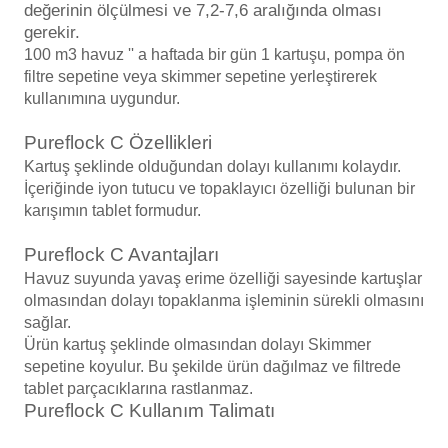
değerinin ölçülmesi ve 7,2-7,6 aralığında olması
Endüstriyel Blower
gerekir.
Havuz Kış Kimyasalı
100 m3 havuz '' a haftada bir gün 1 kartuşu, pompa ön
Ayak Havuzu
filtre sepetine veya skimmer sepetine yerleştirerek
Kalsiyum Hipoklorit
kullanımına uygundur.
Bahçe Havuz
ri
Pureflock C Özellikleri
Süper Pool
alları
Kartuş şeklinde olduğundan dolayı kullanımı kolaydır.
İçeriğinde iyon tutucu ve topaklayıcı özelliği bulunan bir
karışımın tablet formudur.
Tuz
lmate Havuz Robotu Yedek
ücre Temizleyici
alzemeleri
Pureflock C Avantajları
Havuz suyunda yavaş erime özelliği sayesinde kartuşlar
Dalgıç Pompa
olmasından dolayı topaklanma işleminin sürekli olmasını
sağlar.
Ürün kartuş şeklinde olmasından dolayı Skimmer
Dezenfeksiyon
sepetine koyulur. Bu şekilde ürün dağılmaz ve filtrede
tablet parçacıklarına rastlanmaz.
Pureflock C Kullanım Talimatı
Havuz Güvenlik