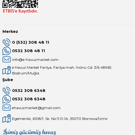
Merkez
0 (532) 308 48 11
0532 308 48 11
info@e-havuzmarket.com
e Havuz Market Farilya, Farilya mah, İnönü Cd. 3/6 48965
Bodrum/Muğla
Şube
0532 308 6348
0532 308 6348
ehavuzmarket@gmail.com
Egemenlik, 6108/1. Sk. No:11 D:1A, 35070 Bornova/İzmir
İşimiz gücümüz havuz
Mağaza