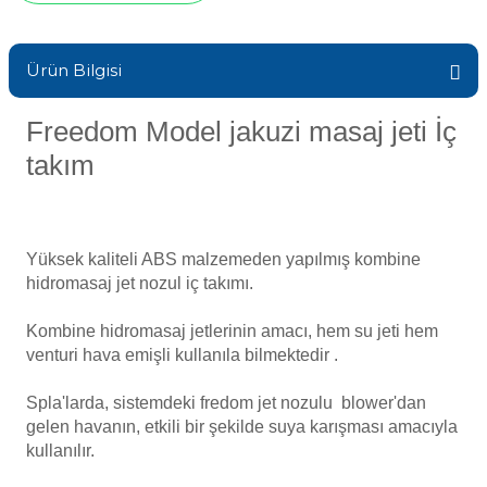
Sıvı Ph- Düşürücü
Gemaş Havuz
Havuz Vana
Ürün Bilgisi
Toz Ph+ Yükseltici
Wtr Havuz
Freedom Model jakuzi masaj jeti İç
Havuz Isıtma
Wtr Havuz Kimyasalları Setleri
takım
Yosun Öldürücü
Selenoid
Havuz Elektrik
alları
Yüksek kaliteli ABS malzemeden yapılmış kombine
Alkalinite Düşürücü
Havuz Sarf
hidromasaj jet nozul iç takımı.
Kombine hidromasaj jetlerinin amacı, hem su jeti hem
Ayak Dezenfektanı
venturi hava emişli kullanıla bilmektedir .
Havuz
 Perdeleri
e Pool Expert
Spla'larda, sistemdeki fredom
jet nozulu
blower'dan
gelen havanın, etkili bir şekilde suya karışması amacıyla
Bahçe Süs Havuzu
kullanılır.
Havuz Filtre