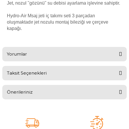
Endüstriyel Blower
Jet, nozul "gözünü" su debisi ayarlama işlevine sahiptir.
Havuz Kış Kimyasalı
Hydro-Air Msaj jeti iç takımı seti 3 parçadan
Ayak Havuzu
oluşmaktadır jet nozulu montaj bileziği ve çerçeve
Kalsiyum Hipoklorit
kapağı
.
Bahçe Havuz
ri
Süper Pool
alları
Yorumlar
Tuz
lmate Havuz Robotu Yedek
ücre Temizleyici
alzemeleri
Taksit Seçenekleri
Bu ürüne ilk yorumu siz yapın!
Dalgıç Pompa
Önerileriniz
Yorum Yaz
Dezenfeksiyon
Bu ürünün fiyat bilgisi, resim, ürün açıklamalarında ve diğer
konularda yetersiz gördüğünüz noktaları öneri formunu kullanarak
tarafımıza iletebilirsiniz.
Görüş ve önerileriniz için teşekkür ederiz.
Havuz Güvenlik