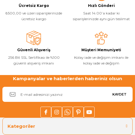
Ürün resmi kalitesiz, bozuk veya görüntülenemiyor.
Ücretsiz Kargo
Hızlı Gönderi
Havuz
₺500,00 ve üzeri siparişlerinizde
Saat 14:00’a kadar ki
Ürün açıklamasında eksik bilgiler bulunuyor.
si Kapağı
ücretsiz kargo
siparişlerinizde aynı gün teslimat
Ürün bilgilerinde hatalar bulunuyor.
Havuz Pompa
Ürün fiyatı diğer sitelerden daha pahalı.
Bu ürüne benzer farklı alternatifler olmalı.
Güvenli Alışveriş
Müşteri Memuniyeti
Havuz
eri
256 Bit SSL Sertifikası ile %100
Kolay iade ve değişim imkanı ile
güvenli alışveriş imkanı
kolay iade ve değişim
Jakuzi Sauna
Kampanyalar ve haberlerden haberiniz olsun
Gönder
KAYDET
Kartuş Filtreler
Kuvars Cam
Kategoriler
Olimpik Havuz