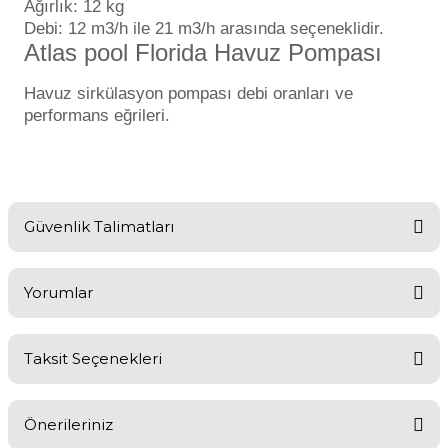
Ağırlık: 12 kg
Debi: 12 m3/h ile 21 m3/h arasında seçeneklidir.
Havuz
si Kapağı
Atlas pool Florida Havuz Pompası
Havuz sirkülasyon pompası debi oranları ve
Havuz Pompa
performans eğrileri.
Havuz
eri
Güvenlik Talimatları
Jakuzi Sauna
Havuz pompası güvenlik talimatları
Yorumlar
Kartuş Filtreler
Bu elektrikli ekipmanı kurarken ve kullanırken her
zaman temel güvenlik önlemlerine uyulmalıdır,
Taksit Seçenekleri
Havuz pompası kurulum talimatları
Kuvars Cam
Bu ürüne ilk yorumu siz yapın!
1.Genel
Önerileriniz
Bu talimatlar doğru kurulum ve pompaların optimum
Yorum Yaz
Olimpik Havuz