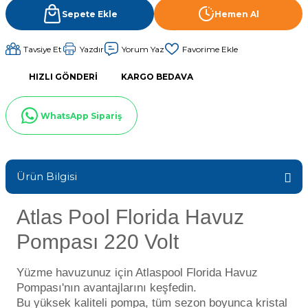
Sıvı Ph- Düşürücü
Sepete Ekle
Hemen Al
Gemaş Havuz
Havuz Vana
Toz Ph+ Yükseltici
Tavsiye Et
Yazdır
Yorum Yaz
Wtr Havuz
HIZLI GÖNDERI
KARGO BEDAVA
Havuz Isıtma
Wtr Havuz Kimyasalları Setleri
WhatsApp Sipariş
Yosun Öldürücü
Selenoid
Havuz Elektrik
alları
Ürün Bilgisi
Alkalinite Düşürücü
Havuz Sarf
Atlas Pool Florida Havuz
Ayak Dezenfektanı
Havuz
Pompası 220 Volt
 Perdeleri
e Pool Expert
Yüzme havuzunuz için Atlaspool Florida Havuz
Bahçe Süs Havuzu
Havuz Filtre
Pompası'nın avantajlarını keşfedin.
Bu yüksek kaliteli pompa, tüm sezon boyunca kristal