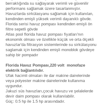
Endüstriyel Blower
berraklığında su sağlayarak verimli ve güvenilir
performans sağlamak üzere tasarlanmıştır.
Havuz Kış Kimyasalı
Havuzlarda sirkülasyanu sağlamak için kullanılan,
Ayak Havuzu
kendinden emişli yüksek verimli dayanıklı gövde.
Kalsiyum Hipoklorit
Florida serisi havuz pompası kendinden emişli ön
Bahçe Havuz
filtre sepetli gövde
ri
Atlas pool florida havuz pompası fiyatları'nın
Süper Pool
alları
ekonomik olması ve özellikle küçük ve orta ölçekli
havuzlar'da filtrasyon sistemlerinde su sirkülasyonu
saglamak için kendinden emişli monoblok gövdeye
Tuz
lmate Havuz Robotu Yedek
sahip bir pompadır
ücre Temizleyici
alzemeleri
Florida Havuz Pompası,220 volt monofaze
Dalgıç Pompa
elektrik bağlantılıdır.
Ufak hacimli olmaları ile dar makine dairelerinde
veya polyester makine dairelerinde kullanıma
Dezenfeksiyon
uygundur.
Jakuzi süs havuzları,çocuk havuzu ve şelalelerde
devir daim pompası olarak kullanılabilir.
Havuz Güvenlik
Güç: 0.5 hp ile 1.5 hp arasındadır.