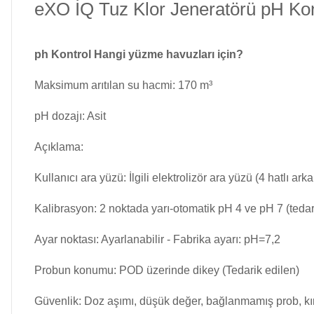
eXO İQ Tuz Klor Jeneratörü pH Ko
Havuz Isıtma
Sistemleri
Wtr Havuz
ph Kontrol Hangi yüzme havuzları için?
Kimyasalları
Maksimum arıtılan su hacmi: 170 m³
Havuz Elektrik
pH dozajı: Asit
Panoları
Selenoid
Havuz Kimyasalları
Açıklama:
Havuz Sarf
Kullanıcı ara yüzü: İlgili elektrolizör ara yüzü (4 hatlı a
Malzemeleri
Alkalinite Düşürücü
Kalibrasyon: 2 noktada yarı-otomatik pH 4 ve pH 7 (tedar
Havuz
Ayak Dezenfektanı
Ayar noktası: Ayarlanabilir - Fabrika ayarı: pH=7,2
Şelaleleri Su Perdeleri
Probun konumu: POD üzerinde dikey (Tedarik edilen)
e Pool Expert
Güvenlik: Doz aşımı, düşük değer, bağlanmamış prob, kır
Bahçe Süs Havuzu