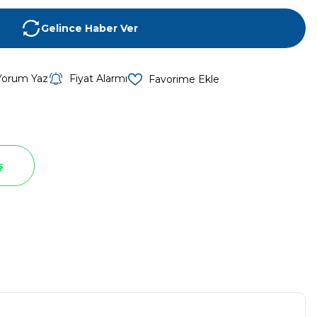
Gelince Haber Ver
Yorum Yaz
Fiyat Alarmı
ş