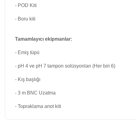
Dalgıç Pompa
- POD Kiti
- Boru kiti
Dezenfeksiyon
Sistemleri
Tamamlayıcı ekipmanlar:
- Emiş tüpü
Havuz Güvenlik
- pH 4 ve pH 7 tampon solüsyonları (Her biri 6)
Havuz
- Kış başlığı
Makine Dairesi Kapağı
- 3 m BNC Uzatma
Havuz Pompa
- Topraklama anot kiti
Sehpa
Bu ürünün fiyat bilgisi, resim, ürün açıklamalarında ve diğer konulard
Havuz
Görüş ve önerileriniz için teşekkür ederiz.