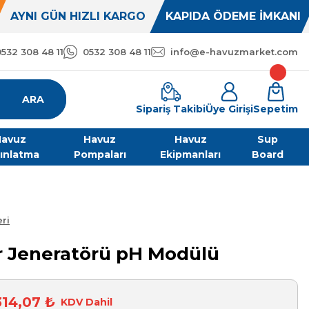
AYNI GÜN HIZLI KARGO
KAPIDA ÖDEME İMKANI
0532 308 48 11
0532 308 48 11
info@e-havuzmarket.com
ARA
Sipariş Takibi
Üye Girişi
Sepetim
avuz
Havuz
Havuz
Sup
ınlatma
Pompaları
Ekipmanları
Board
ri
r Jeneratörü pH Modülü
314,07 ₺
KDV Dahil