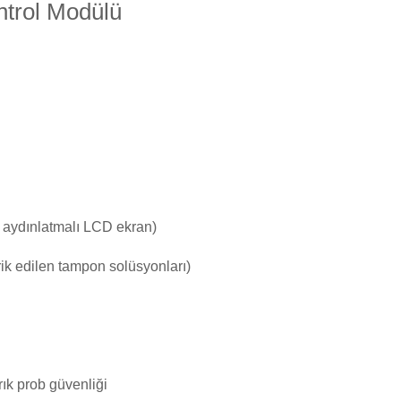
ntrol Modülü
Toz Ph+ Yükseltici
Wtr Havuz Kimyasalları Setleri
Yosun Öldürücü
rka aydınlatmalı LCD ekran)
ik edilen tampon solüsyonları)
ık prob güvenliği