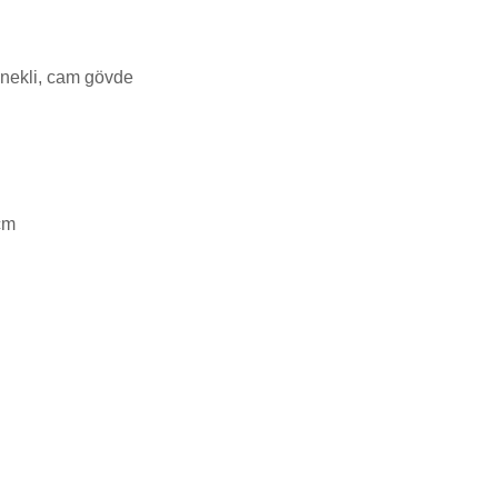
enekli, cam gövde
cm