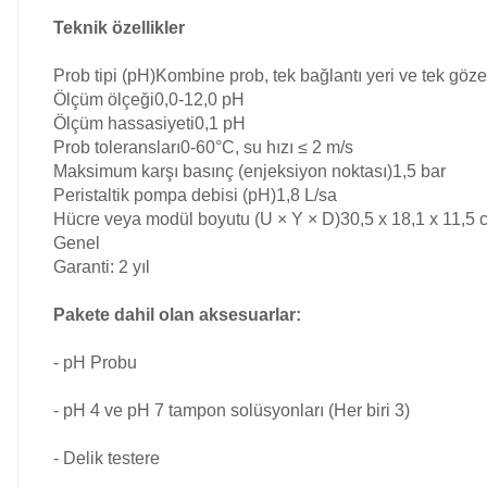
Teknik özellikler
Havuz Filtre
Endüstriyel Blower
Temizleyici
Prob tipi (pH)
Kombine prob, tek bağlantı yeri ve tek göz
Ölçüm ölçeği
0,0-12,0 pH
Ölçüm hassasiyeti
0,1 pH
Ayak Havuzu
Prob toleransları
0-60°C, su hızı ≤ 2 m/s
Havuz Kış Kimyasalı
Maksimum karşı basınç (enjeksiyon noktası)
1,5 bar
Peristaltik pompa debisi (pH)
1,8 L/sa
Hücre veya modül boyutu (U × Y × D)
30,5 x 18,1 x 11,5 
Bahçe
Kalsiyum Hipoklorit
Genel
Havuz Duş Sistemleri
Garanti: 2 yıl
Süper
Pakete dahil olan aksesuarlar:
Pool Havuz Kimyasalları
- pH Probu
Chasing Poolmate Havuz Robotu Yedek
- pH 4 ve pH 7 tampon solüsyonları (Her biri 3)
Parça Sarf Malzemeleri
Tuz
Jenaratörü Hücre Temizleyici
- Delik testere