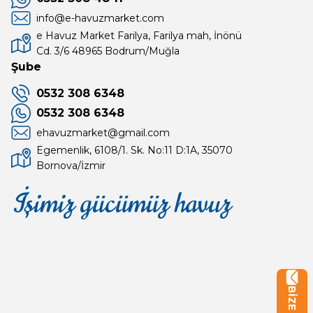
info@e-havuzmarket.com
e Havuz Market Farilya, Farilya mah, İnönü
Cd. 3/6 48965 Bodrum/Muğla
Şube
0532 308 6348
0532 308 6348
ehavuzmarket@gmail.com
Egemenlik, 6108/1. Sk. No:11 D:1A, 35070
Bornova/İzmir
İşimiz gücümüz havuz
Mağaza
Depomuz