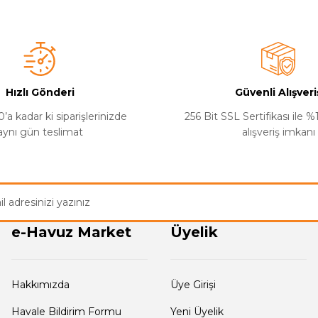
Bu ürüne ilk yorumu siz yapın!
Yorum Yaz
Hızlı Gönderi
Güvenli Alışveri
’a kadar ki siparişlerinizde
256 Bit SSL Sertifikası ile 
aynı gün teslimat
alışveriş imkanı
Gönder
e-Havuz Market
Üyelik
Hakkımızda
Üye Girişi
Havale Bildirim Formu
Yeni Üyelik