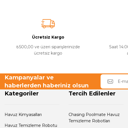
Termometreleri
Ürün resmi kalitesiz, bozuk veya görüntülenemiyor.
Ürün açıklamasında eksik bilgiler bulunuyor.
Jakuzi Sauna
Ürün bilgilerinde hatalar bulunuyor.
Ekipmanları
Ücretsiz Kargo
Ürün fiyatı diğer sitelerden daha pahalı.
Bu ürüne benzer farklı alternatifler olmalı.
₺500,00 ve üzeri siparişlerinizde
Saat 14:00
ücretsiz kargo
Kartuş Filtreler
Kuvars Cam
Kampanyalar ve
Filtre Kumu
haberlerden haberiniz olsun
Kategoriler
Tercih Edilenler
Olimpik
Havuz Malzemeleri
Havuz Kimyasalları
Chasing Poolmate Havuz
Temizleme Robotları
Havuz Temizleme Robotu