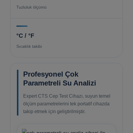
Tuzluluk ölçümü
Havuz
si Kapağı
Havuz Pompa
°C / °F
Sıcaklık takibi
Havuz
eri
Jakuzi Sauna
Profesyonel Çok
Parametreli Su Analizi
Kartuş Filtreler
Expert CTS Cep Test Cihazı, suyun temel
ölçüm parametrelerini tek portatif cihazda
Kuvars Cam
takip etmek için geliştirilmiştir.
Olimpik Havuz