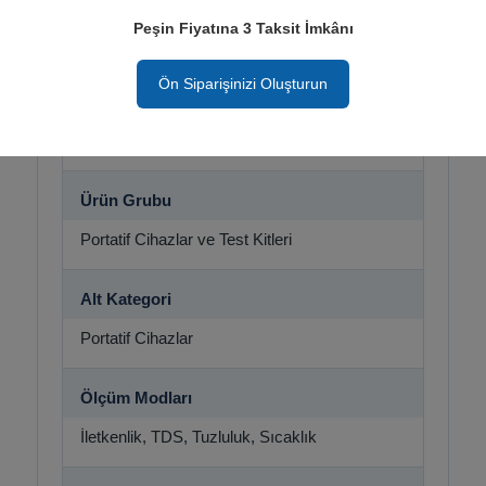
Cep Tipi İletkenlik / TDS / Tuzluluk / Sıcaklık
Peşin Fiyatına 3 Taksit İmkânı
Ölçer
Ön Siparişinizi Oluşturun
Stok Kodu
421029080000000 CTS TESTR EXPERT
Ürün Grubu
Portatif Cihazlar ve Test Kitleri
Alt Kategori
Portatif Cihazlar
Ölçüm Modları
İletkenlik, TDS, Tuzluluk, Sıcaklık