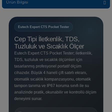
Ürün Bilgisi
Sıvı Ph- Düşürücü
Gemaş Havuz
Havuz Vana
Toz Ph+ Yükseltici
Eutech Expert CTS Pocket Tester
Wtr Havuz
Havuz Isıtma
Wtr Havuz Kimyasalları Setleri
Cep Tipi İletkenlik, TDS,
Yosun Öldürücü
Tuzluluk ve Sıcaklık Ölçer
Selenoid
Havuz Elektrik
alları
Eutech Expert CTS Pocket Tester; iletkenlik,
TDS, tuzluluk ve sıcaklık ölçümleri için
Alkalinite Düşürücü
Havuz Sarf
tasarlanmış profesyonel portatif ölçüm
cihazıdır. Büyük 4 haneli çift satırlı ekranı,
Ayak Dezenfektanı
otomatik sıcaklık kompanzasyonu, otomatik
Havuz
tampon tanıma ve IP67 koruma sınıfı ile su
 Perdeleri
e Pool Expert
analizinde pratik, okunabilir ve kontrollü ölçüm
deneyimi sunar.
Bahçe Süs Havuzu
Havuz Filtre