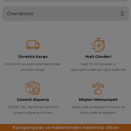
Önerileriniz
Yorum Yaz
Bu ürünün fiyat bilgisi, resim, ürün açıklamalarında ve diğer
konularda yetersiz gördüğünüz noktaları öneri formunu kullanarak
tarafımıza iletebilirsiniz.
Görüş ve önerileriniz için teşekkür ederiz.
Ürün resmi kalitesiz, bozuk veya görüntülenemiyor.
Ücretsiz Kargo
Hızlı Gönderi
₺500,00 ve üzeri siparişlerinizde
Saat 14:00’a kadar ki
Ürün açıklamasında eksik bilgiler bulunuyor.
ücretsiz kargo
siparişlerinizde aynı gün teslimat
Ürün bilgilerinde hatalar bulunuyor.
Ürün fiyatı diğer sitelerden daha pahalı.
Bu ürüne benzer farklı alternatifler olmalı.
Güvenli Alışveriş
Müşteri Memuniyeti
256 Bit SSL Sertifikası ile %100
Kolay iade ve değişim imkanı ile
güvenli alışveriş imkanı
kolay iade ve değişim
Kampanyalar ve haberlerden haberiniz olsun
Gönder