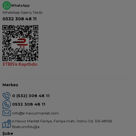
WhatsApp
WhatsApp Sipariş Takibi
0532 308 48 11
Merkez
0 (532) 308 48 11
0532 308 48 11
info@e-havuzmarket.com
e Havuz Market Farilya, Farilya mah, İnönü Cd. 3/6 48965
Bodrum/Muğla
Şube