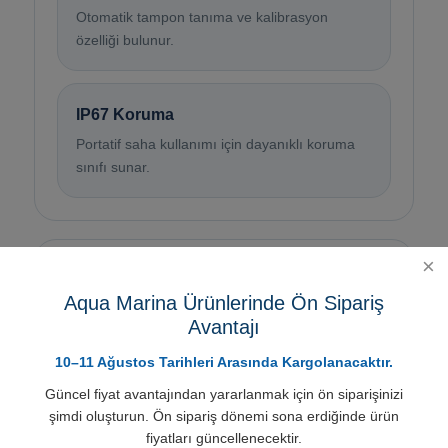
Otomatik tampon tanıma ve kalibrasyon
özelliği bulunur.
IP67 Koruma
Portatif saha kullanımı için dayanıklı koruma
sınıfı sunar.
Teknik Özellikler
Aqua Marina Ürünlerinde Ön Sipariş
Avantajı
Ürün Adı
10–11 Ağustos Tarihleri Arasında Kargolanacaktır.
Eutech Expert CTS Pocket Tester
Güncel fiyat avantajından yararlanmak için ön siparişinizi
şimdi oluşturun. Ön sipariş dönemi sona erdiğinde ürün
Ürün Tanımı
fiyatları güncellenecektir.