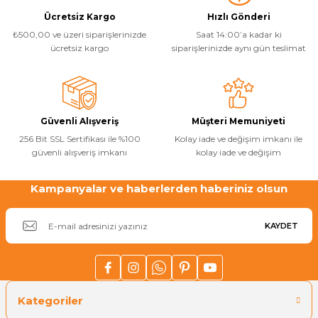
Ürün resmi kalitesiz, bozuk veya görüntülenemiyor.
Yorum Yaz
Ücretsiz Kargo
Hızlı Gönderi
₺500,00 ve üzeri siparişlerinizde
Saat 14:00’a kadar ki
Ürün açıklamasında eksik bilgiler bulunuyor.
ücretsiz kargo
siparişlerinizde aynı gün teslimat
Ürün bilgilerinde hatalar bulunuyor.
Ürün fiyatı diğer sitelerden daha pahalı.
Bu ürüne benzer farklı alternatifler olmalı.
Güvenli Alışveriş
Müşteri Memuniyeti
256 Bit SSL Sertifikası ile %100
Kolay iade ve değişim imkanı ile
güvenli alışveriş imkanı
kolay iade ve değişim
Kampanyalar ve haberlerden haberiniz olsun
Gönder
KAYDET
Kategoriler