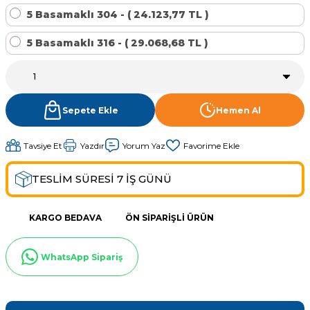
Sıvı Ph- Düşürücü
5 Basamaklı 304 - ( 24.123,77 TL )
Gemaş Havuz
Havuz Vana
5 Basamaklı 316 - ( 29.068,68 TL )
Toz Ph+ Yükseltici
Wtr Havuz
Havuz Isıtma
Wtr Havuz Kimyasalları Setleri
Sepete Ekle
Hemen Al
Yosun Öldürücü
Selenoid
Havuz Elektrik
alları
Tavsiye Et
Yazdır
Yorum Yaz
Alkalinite Düşürücü
TESLİM SÜRESİ 7 İŞ GÜNÜ
Havuz Sarf
Ayak Dezenfektanı
KARGO BEDAVA
ÖN SIPARIŞLI ÜRÜN
Havuz
 Perdeleri
e Pool Expert
WhatsApp Sipariş
Bahçe Süs Havuzu
Havuz Filtre