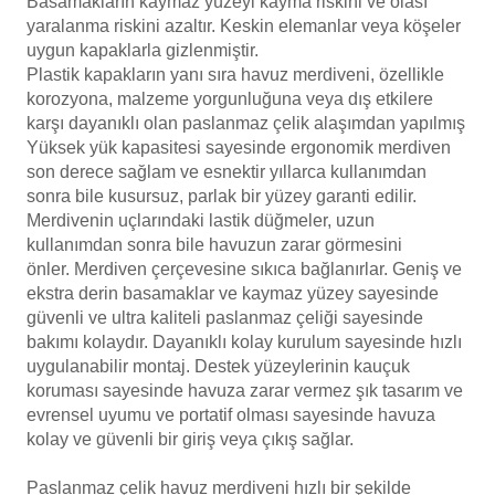
Basamakların kaymaz yüzeyi kayma riskini ve olası
yaralanma riskini azaltır.
Keskin elemanlar veya köşeler
Havuz
uygun kapaklarla gizlenmiştir.
si Kapağı
Plastik kapakların yanı sıra havuz merdiveni, özellikle
korozyona, malzeme yorgunluğuna veya dış etkilere
Havuz Pompa
karşı dayanıklı olan paslanmaz çelik alaşımdan yapılmış
Yüksek yük kapasitesi sayesinde ergonomik merdiven
son derece sağlam ve esnektir y
ıllarca kullanımdan
Havuz
sonra bile kusursuz, parlak bir yüzey garanti edilir.
eri
Merdivenin uçlarındaki lastik düğmeler, uzun
kullanımdan sonra bile havuzun zarar görmesini
Jakuzi Sauna
önler.
Merdiven çerçevesine sıkıca bağlanırlar.
Geniş ve
ekstra derin basamaklar ve kaymaz yüzey sayesinde
güvenli ve u
ltra kaliteli paslanmaz çeliği sayesinde
bakımı kolaydır. Dayanıklı k
olay kurulum sayesinde hızlı
Kartuş Filtreler
uygulanabilir montaj.
Destek yüzeylerinin kauçuk
koruması sayesinde havuza zarar vermez şık
tasarım ve
Kuvars Cam
evrensel uyumu ve portatif olması sayesinde
havuza
kolay ve güvenli bir giriş veya çıkış sağlar.
Olimpik Havuz
Paslanmaz çelik havuz merdiveni hızlı bir şekilde