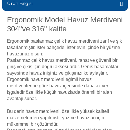
Endüstriyel Blower
Ürün Bilgisi
Havuz Kış Kimyasalı
Ergonomik Model Havuz Merdiveni
Ayak Havuzu
Kalsiyum Hipoklorit
304''ve 316'' kalite
Bahçe Havuz
ri
Ergonomik paslanmaz çelik havuz merdiveni zarif ve şık
Süper Pool
tasarlanmıştır. İster
bahçede, ister
evin içinde bir yüzme
alları
havuzunuz olsun:
Paslanmaz çelik havuz
merdiveni, rahat
ve güvenli bir
Tuz
lmate Havuz Robotu Yedek
giriş ve çıkış için doğru aksesuardır. Geniş basamakları
ücre Temizleyici
alzemeleri
sayesinde havuz
inişiniz ve çıkışınızı kolaylaştırır
.
Ergonomik havuz merdiveni eğimli havuz
merdivenlerine göre havuz içerisinde daha az yer
Dalgıç Pompa
işgaledir
özellikle küçük
havuzlarda
önemli bir alan
avantajı sunar.
Dezenfeksiyon
Bu derin havuz merdiveni, özellikle yüksek kaliteli
malzemelerden yapılmıştır yüzme havuzları için
Havuz Güvenlik
mükemmel bir çözümdür.