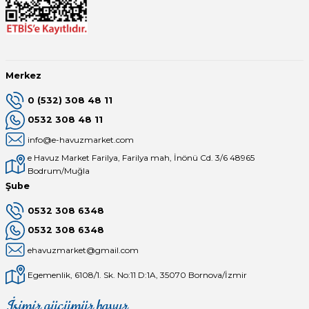
Merkez
0 (532) 308 48 11
0532 308 48 11
info@e-havuzmarket.com
e Havuz Market Farilya, Farilya mah, İnönü Cd. 3/6 48965
Bodrum/Muğla
Şube
0532 308 6348
0532 308 6348
ehavuzmarket@gmail.com
Egemenlik, 6108/1. Sk. No:11 D:1A, 35070 Bornova/İzmir
İşimiz gücümüz havuz
Mağaza