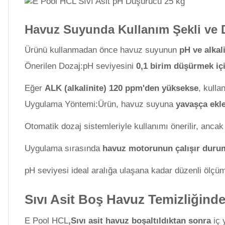
Havuz Filtre
Havuz Suyunda Kullanım Şekli ve 
Endüstriyel Blower
Temizleyici
Ürünü kullanmadan önce havuz suyunun
pH ve alkal
Önerilen Dozaj:pH seviyesini
0,1 birim düşürmek iç
Ayak Havuzu
Havuz Kış Kimyasalı
Eğer
ALK (alkalinite) 120 ppm'den yüksekse
, kulla
Uygulama Yöntemi:Ürün, havuz suyuna
yavaşça ekl
Bahçe
Kalsiyum Hipoklorit
Havuz Duş Sistemleri
Otomatik dozaj sistemleriyle kullanımı önerilir, anca
Süper
Uygulama sırasında
havuz motorunun çalışır duru
Pool Havuz Kimyasalları
pH seviyesi ideal aralığa ulaşana kadar düzenli ölçüm
Chasing Poolmate Havuz Robotu Yedek
Parça Sarf Malzemeleri
Tuz
Sıvı Asit Boş Havuz Temizliğinde
Jenaratörü Hücre Temizleyici
E Pool HCL
,Sıvı asit
havuz boşaltıldıktan sonra
iç 