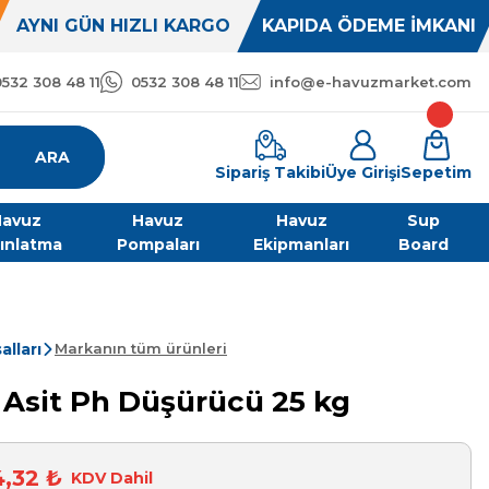
AYNI GÜN HIZLI KARGO
KAPIDA ÖDEME İMKANI
0532 308 48 11
0532 308 48 11
info@e-havuzmarket.com
ARA
Sipariş Takibi
Üye Girişi
Sepetim
avuz
Havuz
Havuz
Sup
ınlatma
Pompaları
Ekipmanları
Board
lları
Markanın tüm ürünleri
ı Asit Ph Düşürücü 25 kg
4,32 ₺
KDV Dahil