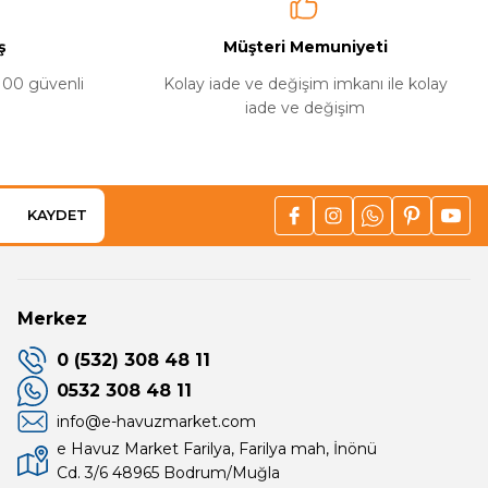
ş
Müşteri Memuniyeti
%100 güvenli
Kolay iade ve değişim imkanı ile kolay
iade ve değişim
KAYDET
Merkez
0 (532) 308 48 11
0532 308 48 11
info@e-havuzmarket.com
e Havuz Market Farilya, Farilya mah, İnönü
Cd. 3/6 48965 Bodrum/Muğla