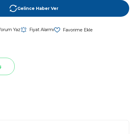
Gelince Haber Ver
Yorum Yaz
Fiyat Alarmı
ş