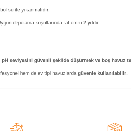
bol su ile yıkanmalıdır.
.Uygun depolama koşullarında raf ömrü
2 yıl
dır.
pH seviyesini güvenli şekilde düşürmek ve boş havuz te
ofesyonel hem de ev tipi havuzlarda
güvenle kullanılabilir
.
a yetersiz gördüğünüz noktaları öneri formunu kullanarak tarafımıza iletebilirsi
Bu ürüne ilk yorumu siz yapın!
Yorum Yaz