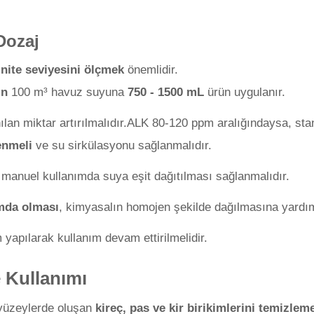
Dozaj
inite seviyesini ölçmek
önemlidir.
in
100 m³ havuz suyuna
750 - 1500 mL
ürün uygulanır.
nılan miktar artırılmalıdır.ALK 80-120 ppm aralığındaysa, sta
enmeli
ve su sirkülasyonu sağlanmalıdır.
k manuel kullanımda suya eşit dağıtılması sağlanmalıdır.
mda olması
, kimyasalın homojen şekilde dağılmasına yardım
 yapılarak kullanım devam ettirilmelidir.
 Kullanımı
yüzeylerde oluşan
kireç, pas ve kir birikimlerini temizlem