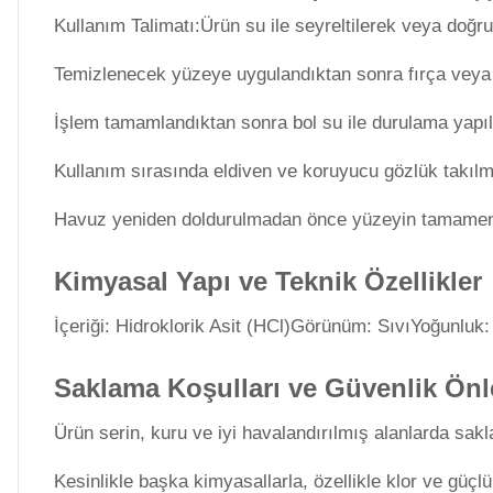
Dalgıç Pompa
Kullanım Talimatı:Ürün su ile seyreltilerek veya doğru
Temizlenecek yüzeye uygulandıktan sonra fırça veya s
Dezenfeksiyon
Sistemleri
İşlem tamamlandıktan sonra bol su ile durulama yapıl
Kullanım sırasında eldiven ve koruyucu gözlük takılma
Havuz Güvenlik
Havuz yeniden doldurulmadan önce yüzeyin tamamen 
Havuz
Kimyasal Yapı ve Teknik Özellikler
Makine Dairesi Kapağı
İçeriği: Hidroklorik Asit (HCl)Görünüm: SıvıYoğunluk:
Havuz Pompa
Saklama Koşulları ve Güvenlik Önl
Sehpa
Ürün serin, kuru ve iyi havalandırılmış alanlarda sa
Kesinlikle başka kimyasallarla, özellikle klor ve güçlü 
Havuz