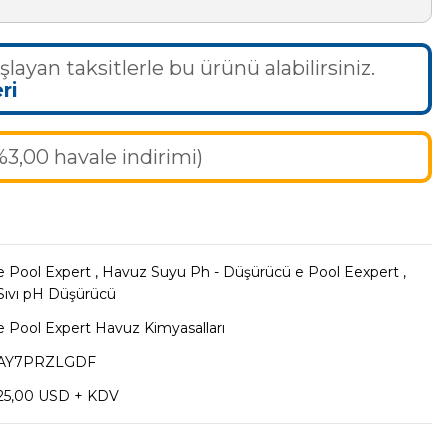
şlayan taksitlerle bu ürünü alabilirsiniz.
ri
%3,00 havale indirimi)
e Pool Expert
,
Havuz Suyu Ph - Düşürücü e Pool Eexpert
,
Sıvı pH Düşürücü
e Pool Expert Havuz Kimyasalları
AY7PRZLGDF
25,00 USD + KDV