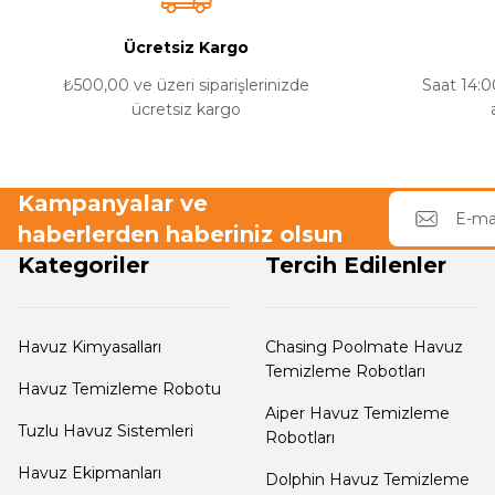
Yangın Pompası
Ürün bilgilerinde hatalar bulunuyor.
Ücretsiz Kargo
Ürün fiyatı diğer sitelerden daha pahalı.
Bu ürüne benzer farklı alternatifler olmalı.
₺500,00 ve üzeri siparişlerinizde
Saat 14:00
ücretsiz kargo
Kampanyalar ve
haberlerden haberiniz olsun
Kategoriler
Tercih Edilenler
Havuz Kimyasalları
Chasing Poolmate Havuz
Temizleme Robotları
Havuz Temizleme Robotu
Aiper Havuz Temizleme
Tuzlu Havuz Sistemleri
Robotları
Havuz Ekipmanları
Dolphin Havuz Temizleme