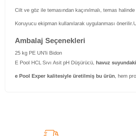
Termometreleri
Cilt ve göz ile temasından kaçınılmalı, temas halinde 
Koruyucu ekipman kullanılarak uygulanması önerilir
Jakuzi Sauna
Ekipmanları
Ambalaj Seçenekleri
25 kg PE UN'li Bidon
Kartuş Filtreler
E Pool HCL Sıvı Asit pH Düşürücü,
havuz suyundaki 
e Pool Exper kalitesiyle üretilmiş bu ürün
, hem pr
Kuvars Cam
Filtre Kumu
Bu ürünün fiyat bilgisi, resim, ürün açıklamalarında ve diğer konulard
Görüş ve önerileriniz için teşekkür ederiz.
Olimpik
Havuz Malzemeleri
Ürün resmi kalitesiz, bozuk veya görüntülenemiyor.
Ürün açıklamasında eksik bilgiler bulunuyor.