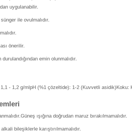
dan uygulanabilir.
ünger ile ovulmalıdır.
malıdır.
sı önerilir.
durulandığından emin olunmalıdır.
 1,1 - 1,2 g/mlpH (%1 çözeltide): 1-2 (Kuvvetli asidik)Koku:
emleri
klanmalıdır.Güneş ışığına doğrudan maruz bırakılmamalıdır.
alkali bileşiklerle karıştırılmamalıdır.