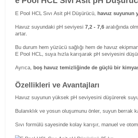
e Pool HCL Sıvı Asit pH Düşürücü
Kimyasalları
E Pool HCL Sıvı Asit pH Düşürücü,
havuz suyunun y
Havuz Isıtma
Sistemleri
Wtr Havuz
Havuz suyundaki pH seviyesi
7,2 - 7,6
aralığında olm
Kimyasalları
artar.
Havuz Elektrik
Bu durum hem yüzücü sağlığı hem de havuz ekipmanlar
Panoları
Selenoid
E Pool HCL, suya hızla karışarak pH seviyesini düşür
Havuz Kimyasalları
Ayrıca,
boş havuz temizliğinde de güçlü bir kimya
Havuz Sarf
Malzemeleri
Alkalinite Düşürücü
Özellikleri ve Avantajları
Havuz suyunun yüksek pH seviyesini düşürerek suyun k
Havuz
Ayak Dezenfektanı
Bulanıklık ve yosun oluşumunu önler, suyun berrak kalm
Şelaleleri Su Perdeleri
Sıvı formülü sayesinde kolay karışır, manuel ve otomat
e Pool Expert
Bahçe Süs Havuzu