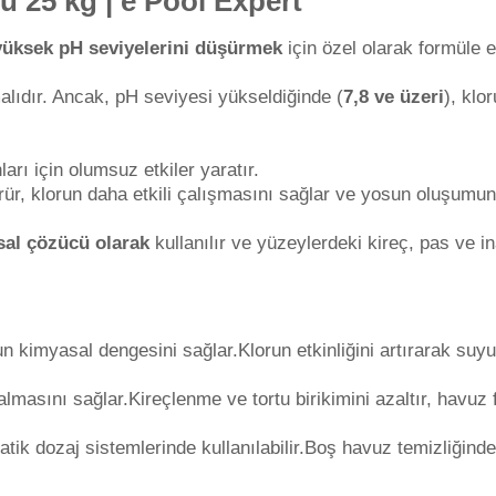
 25 kg | e Pool Expert
Toz Ph+ Yükseltici
üksek pH seviyelerini düşürmek
için özel olarak formüle 
Wtr Havuz Kimyasalları Setleri
alıdır. Ancak, pH seviyesi yükseldiğinde (
7,8 ve üzeri
), klo
ı için olumsuz etkiler yaratır.
Yosun Öldürücü
ür, klorun daha etkili çalışmasını sağlar ve yosun oluşumu
sal çözücü olarak
kullanılır ve yüzeylerdeki kireç, pas ve ina
imyasal dengesini sağlar.Klorun etkinliğini artırarak suyu
asını sağlar.Kireçlenme ve tortu birikimini azaltır, havuz fi
ik dozaj sistemlerinde kullanılabilir.Boş havuz temizliğinde 