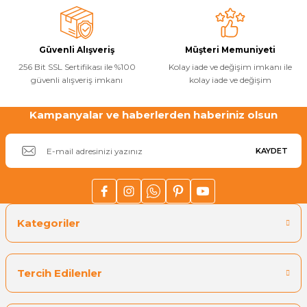
Ürün fiyatı diğer sitelerden daha pahalı.
Bu ürüne benzer farklı alternatifler olmalı.
Güvenli Alışveriş
Müşteri Memuniyeti
256 Bit SSL Sertifikası ile %100
Kolay iade ve değişim imkanı ile
güvenli alışveriş imkanı
kolay iade ve değişim
Kampanyalar ve haberlerden haberiniz olsun
Gönder
KAYDET
Kategoriler
Tercih Edilenler