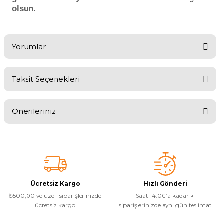
olsun.
Yorumlar
Taksit Seçenekleri
Bu ürüne ilk yorumu siz yapın!
Önerileriniz
Yorum Yaz
Bu ürünün fiyat bilgisi, resim, ürün açıklamalarında ve diğer
konularda yetersiz gördüğünüz noktaları öneri formunu kullanarak
tarafımıza iletebilirsiniz.
Görüş ve önerileriniz için teşekkür ederiz.
Ürün resmi kalitesiz, bozuk veya görüntülenemiyor.
Ücretsiz Kargo
Hızlı Gönderi
₺500,00 ve üzeri siparişlerinizde
Saat 14:00’a kadar ki
Ürün açıklamasında eksik bilgiler bulunuyor.
ücretsiz kargo
siparişlerinizde aynı gün teslimat
Ürün bilgilerinde hatalar bulunuyor.