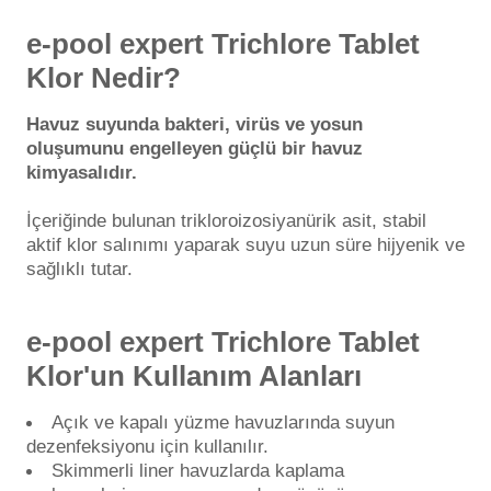
Havuz
e-pool expert Trichlore Tablet
si Kapağı
Klor Nedir?
Havuz Pompa
Havuz suyunda bakteri, virüs ve yosun
oluşumunu engelleyen güçlü bir havuz
kimyasalıdır.
Havuz
eri
İçeriğinde bulunan trikloroizosiyanürik asit, stabil
aktif klor salınımı yaparak suyu uzun süre hijyenik ve
sağlıklı tutar.
Jakuzi Sauna
e-pool expert Trichlore Tablet
Kartuş Filtreler
Klor'un Kullanım Alanları
Kuvars Cam
Açık ve kapalı yüzme havuzlarında suyun
dezenfeksiyonu için kullanılır.
Skimmerli liner havuzlarda kaplama
Olimpik Havuz