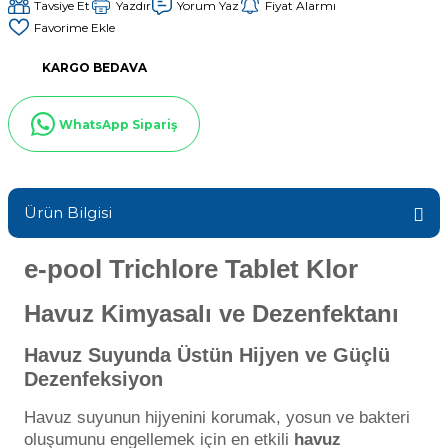
Tavsiye Et
Yazdır
Yorum Yaz
Fiyat Alarmı
Sıvı Ph- Düşürücü
Gemaş Havuz
Havuz Vana
KARGO BEDAVA
Toz Ph+ Yükseltici
Wtr Havuz
Havuz Isıtma
Wtr Havuz Kimyasalları Setleri
WhatsApp Sipariş
Yosun Öldürücü
Selenoid
Havuz Elektrik
alları
Ürün Bilgisi
Alkalinite Düşürücü
Havuz Sarf
e-pool Trichlore Tablet Klor
Havuz Kimyasalı ve Dezenfektanı
Ayak Dezenfektanı
Havuz
 Perdeleri
Havuz Suyunda Üstün Hijyen ve Güçlü
e Pool Expert
Dezenfeksiyon
Bahçe Süs Havuzu
Havuz Filtre
Havuz suyunun hijyenini korumak, yosun ve bakteri
oluşumunu engellemek için en etkili
havuz