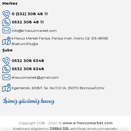
Merkez
0 (532) 308 48 11
0532 308 48 11
info@e-havuzmarket.com
e Havuz Market Farilya, Farilya mah, İnönü Cd. 3/6 48965
Bodrum/Muğla
Şube
0532 308 6348
0532 308 6348
ehavuzmarket@gmail.com
Egemenlik, 6108/1. Sk. No:11 D:1A, 35070 Bornova/İzmir
İşimiz gücümüz havuz
Mağaza
Depomuz
Copyright 2018 - 2020 ©
www.e-havuzmarket.com
Kredi kartı bilgileriniz
256bit SSL
sertifikası ile korunmaktadır.