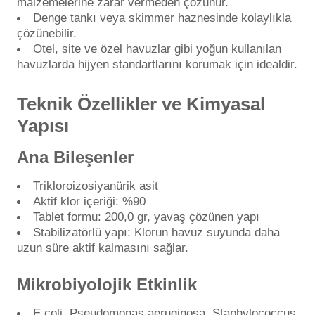
malzemelerine zarar vermeden çözünür.
Denge tankı veya skimmer haznesinde kolaylıkla
çözünebilir.
Yangın Pompası
Otel, site ve özel havuzlar gibi yoğun kullanılan
havuzlarda hijyen standartlarını korumak için idealdir.
Teknik Özellikler ve Kimyasal
Yapısı
Ana Bileşenler
Trikloroizosiyanürik asit
Aktif klor içeriği: %90
Tablet formu: 200,0 gr, yavaş çözünen yapı
Stabilizatörlü yapı: Klorun havuz suyunda daha
uzun süre aktif kalmasını sağlar.
Mikrobiyolojik Etkinlik
E.coli, Pseudomonas aeruginosa, Staphylococcus