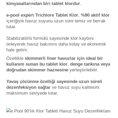
Endüstriyel Blower
kimyasallarından biri tablet klordur
.
Havuz Kış Kimyasalı
e-pool expert Trichlore Tablet Klor
,
%90 aktif klor
Ayak Havuzu
içeriğiyle havuz suyunu uzun süre temiz ve berrak
Kalsiyum Hipoklorit
tutar.
Bahçe Havuz
ri
Stabilizatörlü formülü sayesinde klor kaybını
Süper Pool
önleyerek havuz bakımını daha kolay ve ekonomik
alları
hale getirir.
Tuz
Özellikle
skimmerli liner havuzlar için ideal bir
lmate Havuz Robotu Yedek
ücre Temizleyici
kullanım sunan bu tablet klor
,
denge tankına veya
alzemeleri
doğrudan skimmer haznesine
yerleştirilebilir.
Dalgıç Pompa
Yavaş çözünme özelliği sayesinde uzun süreli
dezenfeksiyon sağlar
ve havuz suyu kalitesini
Dezenfeksiyon
maksimum seviyede tutar.
Havuz Güvenlik