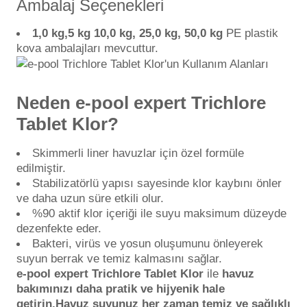
Ambalaj Seçenekleri
1,0 kg,5
kg
10,0 kg, 25,0 kg, 50,0 kg
PE plastik
kova ambalajları mevcuttur.
Neden e-pool expert Trichlore
Tablet Klor?
Skimmerli liner havuzlar için özel formüle
edilmiştir.
Stabilizatörlü yapısı sayesinde klor kaybını önler
ve daha uzun süre etkili olur.
%90 aktif klor içeriği ile suyu maksimum düzeyde
dezenfekte eder.
Bakteri, virüs ve yosun oluşumunu önleyerek
suyun berrak ve temiz kalmasını sağlar.
e-pool expert Trichlore Tablet Klor
ile
havuz
bakımınızı daha pratik ve hijyenik hale
getirin.
Havuz suyunuz her zaman temiz ve sağlıklı