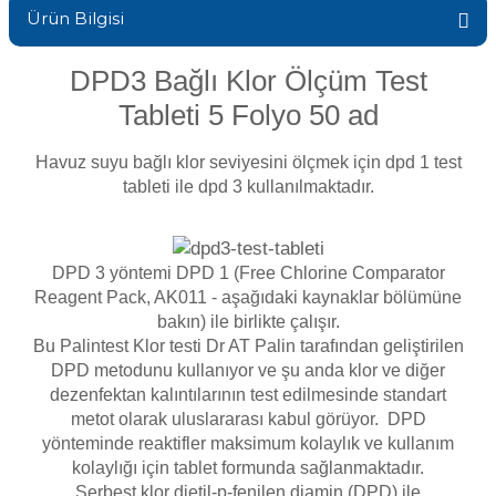
Ürün Bilgisi
Sıvı Ph- Düşürücü
Gemaş Havuz
Havuz Vana
DPD3 Bağlı Klor Ölçüm Test
Toz Ph+ Yükseltici
Tableti 5 Folyo 50 ad
Wtr Havuz
Havuz Isıtma
Wtr Havuz Kimyasalları Setleri
Havuz suyu bağlı klor seviyesini ölçmek için dpd 1 test
tableti ile dpd 3 kullanılmaktadır.
Yosun Öldürücü
Selenoid
Havuz Elektrik
alları
DPD 3 yöntemi DPD 1 (Free Chlorine Comparator
Alkalinite Düşürücü
Havuz Sarf
Reagent Pack, AK011 - aşağıdaki kaynaklar bölümüne
bakın) ile birlikte çalışır.
Ayak Dezenfektanı
Bu Palintest Klor testi Dr AT Palin tarafından geliştirilen
Havuz
DPD metodunu kullanıyor ve şu anda klor ve diğer
 Perdeleri
dezenfektan kalıntılarının test edilmesinde standart
e Pool Expert
metot olarak uluslararası kabul görüyor. DPD
yönteminde reaktifler maksimum kolaylık ve kullanım
Bahçe Süs Havuzu
Havuz Filtre
kolaylığı için tablet formunda sağlanmaktadır.
Serbest klor dietil-p-fenilen diamin (DPD) ile