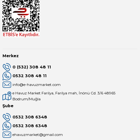
Merkez
0 (532) 308 48 11
0532 308 48 11
info@e-havuzmarket.com
e Havuz Market Farilya, Farilya mah, İnönü Cd. 3/6 48965
Bodrum/Muğla
Şube
0532 308 6348
0532 308 6348
ehavuzmarket@gmail.com