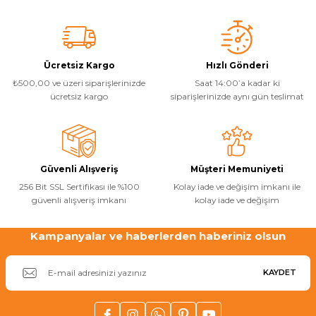
konularda yetersiz gördüğünüz noktaları öneri formunu kullanarak
Havuz
tarafımıza iletebilirsiniz.
Görüş ve önerileriniz için teşekkür ederiz.
si Kapağı
Ürün resmi kalitesiz, bozuk veya görüntülenemiyor.
Ücretsiz Kargo
Hızlı Gönderi
Havuz Pompa
₺500,00 ve üzeri siparişlerinizde
Saat 14:00’a kadar ki
Ürün açıklamasında eksik bilgiler bulunuyor.
ücretsiz kargo
siparişlerinizde aynı gün teslimat
Ürün bilgilerinde hatalar bulunuyor.
Havuz
Ürün fiyatı diğer sitelerden daha pahalı.
eri
Bu ürüne benzer farklı alternatifler olmalı.
Güvenli Alışveriş
Müşteri Memuniyeti
Jakuzi Sauna
256 Bit SSL Sertifikası ile %100
Kolay iade ve değişim imkanı ile
güvenli alışveriş imkanı
kolay iade ve değişim
Kartuş Filtreler
Kampanyalar ve haberlerden haberiniz olsun
Gönder
Kuvars Cam
KAYDET
Olimpik Havuz