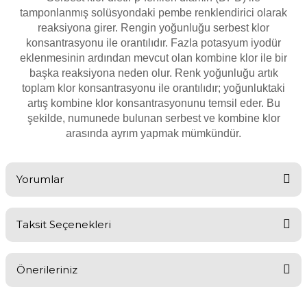
Endüstriyel Blower
tamponlanmış solüsyondaki pembe renklendirici olarak
Havuz Kış Kimyasalı
reaksiyona girer. Rengin yoğunluğu serbest klor
konsantrasyonu ile orantılıdır. Fazla potasyum iyodür
Ayak Havuzu
eklenmesinin ardından mevcut olan kombine klor ile bir
Kalsiyum Hipoklorit
başka reaksiyona neden olur. Renk yoğunluğu artık
Bahçe Havuz
toplam klor konsantrasyonu ile orantılıdır; yoğunluktaki
ri
Süper Pool
artış kombine klor konsantrasyonunu temsil eder. Bu
alları
şekilde, numunede bulunan serbest ve kombine klor
arasında ayrım yapmak mümkündür.
Tuz
lmate Havuz Robotu Yedek
ücre Temizleyici
alzemeleri
Yorumlar
Dalgıç Pompa
Taksit Seçenekleri
Bu ürüne ilk yorumu siz yapın!
Dezenfeksiyon
Önerileriniz
Yorum Yaz
Havuz Güvenlik
Bu ürünün fiyat bilgisi, resim, ürün açıklamalarında ve diğer