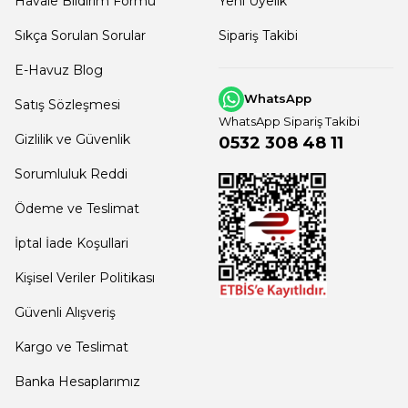
Havale Bildirim Formu
Yeni Üyelik
Sıkça Sorulan Sorular
Sipariş Takibi
E-Havuz Blog
WhatsApp
Satış Sözleşmesi
WhatsApp Sipariş Takibi
Gizlilik ve Güvenlik
0532 308 48 11
Sorumluluk Reddi
Ödeme ve Teslimat
İptal İade Koşullari
Kişisel Veriler Politikası
Güvenli Alışveriş
Kargo ve Teslimat
Banka Hesaplarımız