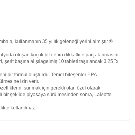
balaj kullanmanın 35 yıllık geleneği yerini almıştır ®
n folyoda oluşan küçük bir cebin dikkatlice parçalanmasını
i, şerit başına alışılagelmiş 10 tableti taşır ancak 3.25 "x
ni bir formül oluşturdu. Temel bileşenler EPA
lmesine izin verir.
elliklerini sunmak için gerekli olan özel olarak
rılı bir şekilde piyasaya sürülmesinden sonra, LaMotte
rlikte kullanılmaz.
niz.