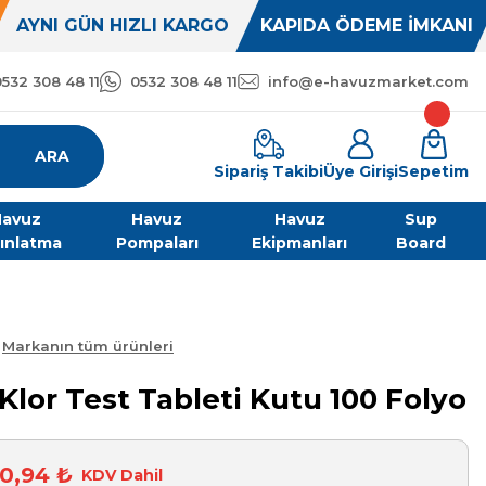
AYNI GÜN HIZLI KARGO
KAPIDA ÖDEME İMKANI
0532 308 48 11
0532 308 48 11
info@e-havuzmarket.com
ARA
Sipariş Takibi
Üye Girişi
Sepetim
avuz
Havuz
Havuz
Sup
ınlatma
Pompaları
Ekipmanları
Board
Markanın tüm ürünleri
Klor Test Tableti Kutu 100 Folyo
0,94 ₺
KDV Dahil