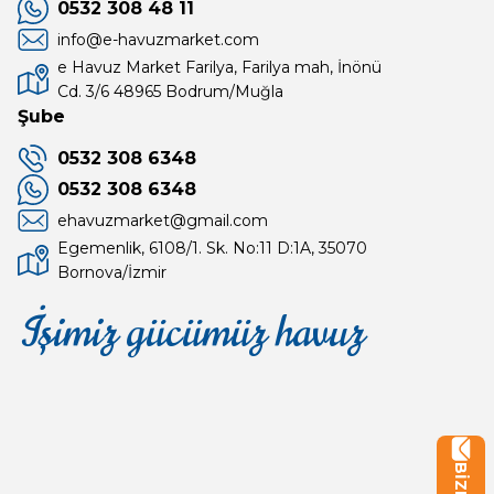
0532 308 48 11
info@e-havuzmarket.com
e Havuz Market Farilya, Farilya mah, İnönü
Cd. 3/6 48965 Bodrum/Muğla
Şube
0532 308 6348
0532 308 6348
ehavuzmarket@gmail.com
Egemenlik, 6108/1. Sk. No:11 D:1A, 35070
Bornova/İzmir
İşimiz gücümüz havuz
Mağaza
Depomuz