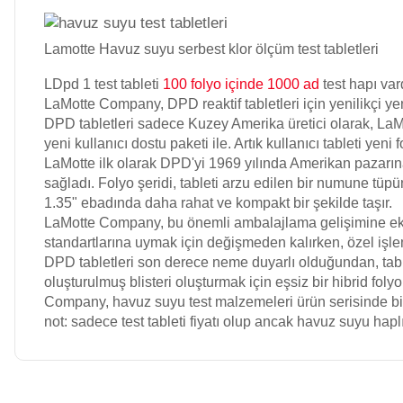
Havuz Isıtma
Lamotte Havuz suyu serbest klor ölçüm test tabletleri
Sistemleri
Wtr Havuz
LDpd 1 test tableti
100 folyo içinde 1000 ad
test hapı vard
Kimyasalları
LaMotte Company, DPD reaktif tabletleri için yenilikçi yen
DPD tabletleri sadece Kuzey Amerika üretici olarak, LaMot
Havuz Elektrik
yeni kullanıcı dostu paketi ile. Artık kullanıcı tableti yeni f
Panoları
Selenoid
LaMotte ilk olarak DPD'yi 1969 yılında Amerikan pazarına o
Havuz Kimyasalları
sağladı. Folyo şeridi, tableti arzu edilen bir numune tüpüne
1.35" ebadında daha rahat ve kompakt bir şekilde taşır.
Havuz Sarf
LaMotte Company, bu önemli ambalajlama gelişimine ek ol
Malzemeleri
Alkalinite Düşürücü
standartlarına uymak için değişmeden kalırken, özel işlem
DPD tabletleri son derece neme duyarlı olduğundan, tablet
oluşturulmuş blisteri oluşturmak için eşsiz bir hibrid fol
Company, havuz suyu test malzemeleri ürün serisinde birçok 
Havuz
Ayak Dezenfektanı
not: sadece test tableti fiyatı olup ancak havuz suyu haplı te
Şelaleleri Su Perdeleri
e Pool Expert
Bahçe Süs Havuzu
Bu ürünün fiyat bilgisi, resim, ürün açıklamalarında ve diğer konulard