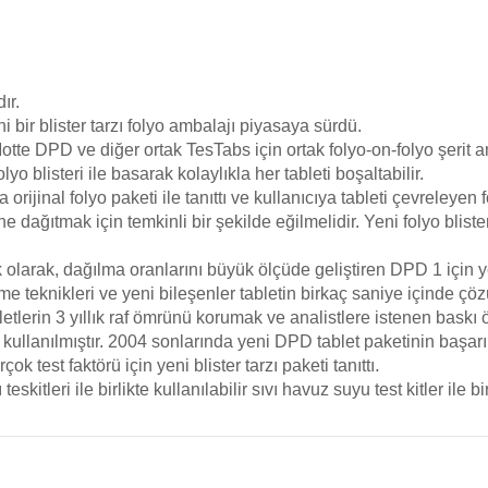
Toz Ph+ Yükseltici
Wtr Havuz Kimyasalları Setleri
ır.
i bir blister tarzı folyo ambalajı piyasaya sürdü.
te DPD ve diğer ortak TesTabs için ortak folyo-on-folyo şerit am
Yosun Öldürücü
olyo blisteri ile basarak kolaylıkla her tableti boşaltabilir.
rijinal folyo paketi ile tanıttı ve kullanıcıya tableti çevreleye
 dağıtmak için temkinli bir şekilde eğilmelidir. Yeni folyo blister
arak, dağılma oranlarını büyük ölçüde geliştiren DPD 1 için ye
e teknikleri ve yeni bileşenler tabletin birkaç saniye içinde çözü
lerin 3 yıllık raf ömrünü korumak ve analistlere istenen baskı öz
yo kullanılmıştır. 2004 sonlarında yeni DPD tablet paketinin başa
.
test faktörü için yeni blister tarzı paketi tanıttı
skitleri ile birlikte kullanılabilir sıvı havuz suyu test kitler ile bi
a yetersiz gördüğünüz noktaları öneri formunu kullanarak tarafımıza iletebilirsi