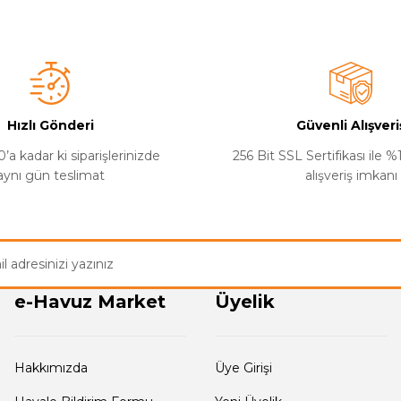
Bu ürüne ilk yorumu siz yapın!
Yorum Yaz
Hızlı Gönderi
Güvenli Alışveri
’a kadar ki siparişlerinizde
256 Bit SSL Sertifikası ile 
aynı gün teslimat
alışveriş imkanı
Gönder
e-Havuz Market
Üyelik
Hakkımızda
Üye Girişi