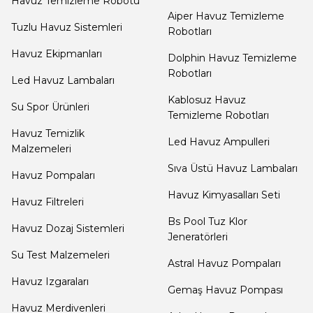
Havuz Temizleme Robotu
Dalgıç Pompa
Aiper Havuz Temizleme
Tuzlu Havuz Sistemleri
Robotları
Havuz Ekipmanları
Dezenfeksiyon
Dolphin Havuz Temizleme
Sistemleri
Robotları
Led Havuz Lambaları
Kablosuz Havuz
Su Spor Ürünleri
Temizleme Robotları
Havuz Güvenlik
Havuz Temizlik
Led Havuz Ampulleri
Malzemeleri
Sıva Üstü Havuz Lambaları
Havuz
Havuz Pompaları
Makine Dairesi Kapağı
Havuz Kimyasalları Seti
Havuz Filtreleri
Bs Pool Tuz Klor
Havuz Dozaj Sistemleri
Jeneratörleri
Havuz Pompa
Su Test Malzemeleri
Sehpa
Astral Havuz Pompaları
Havuz Izgaraları
Gemaş Havuz Pompası
Havuz Merdivenleri
Havuz