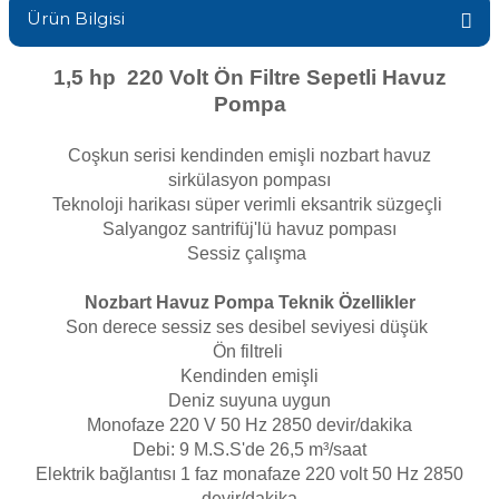
Ürün Bilgisi
Sıvı Ph- Düşürücü
Gemaş Havuz
Havuz Vana
1,5 hp 220 Volt Ön Filtre Sepetli Havuz
Toz Ph+ Yükseltici
Pompa
Wtr Havuz
Havuz Isıtma
Wtr Havuz Kimyasalları Setleri
Coşkun serisi kendinden emişli nozbart havuz
sirkülasyon pompası
Yosun Öldürücü
Selenoid
Teknoloji harikası süper verimli eksantrik süzgeçli
Havuz Elektrik
alları
Salyangoz santrifüj'lü havuz pompası
Sessiz çalışma
Alkalinite Düşürücü
Havuz Sarf
Nozbart Havuz Pompa Teknik Özellikler
Son derece sessiz ses desibel seviyesi düşük
Ayak Dezenfektanı
Ön filtreli
Havuz
Kendinden emişli
 Perdeleri
Deniz suyuna uygun
e Pool Expert
Monofaze 220 V 50 Hz 2850 devir/dakika
Debi: 9 M.S.S'de 26,5 m³/saat
Bahçe Süs Havuzu
Havuz Filtre
Elektrik bağlantısı 1 faz monafaze 220 volt 50 Hz 2850
devir/dakika