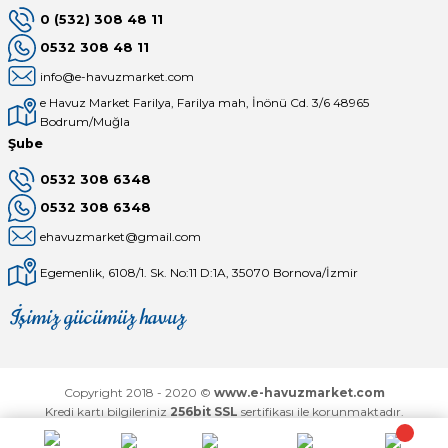
0 (532) 308 48 11
0532 308 48 11
info@e-havuzmarket.com
e Havuz Market Farilya, Farilya mah, İnönü Cd. 3/6 48965
Bodrum/Muğla
Şube
0532 308 6348
0532 308 6348
ehavuzmarket@gmail.com
Egemenlik, 6108/1. Sk. No:11 D:1A, 35070 Bornova/İzmir
İşimiz gücümüz havuz
Mağaza
Depomuz
Copyright 2018 - 2020 ©
www.e-havuzmarket.com
Kredi kartı bilgileriniz
256bit SSL
sertifikası ile korunmaktadır.