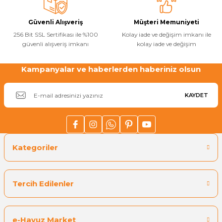
Bu ürüne benzer farklı alternatifler olmalı.
Havuz
Güvenli Alışveriş
Müşteri Memuniyeti
si Kapağı
256 Bit SSL Sertifikası ile %100
Kolay iade ve değişim imkanı ile
güvenli alışveriş imkanı
kolay iade ve değişim
Havuz Pompa
Kampanyalar ve haberlerden haberiniz olsun
Gönder
Havuz
eri
KAYDET
Jakuzi Sauna
Kategoriler
Kartuş Filtreler
Kuvars Cam
Tercih Edilenler
Olimpik Havuz
e-Havuz Market