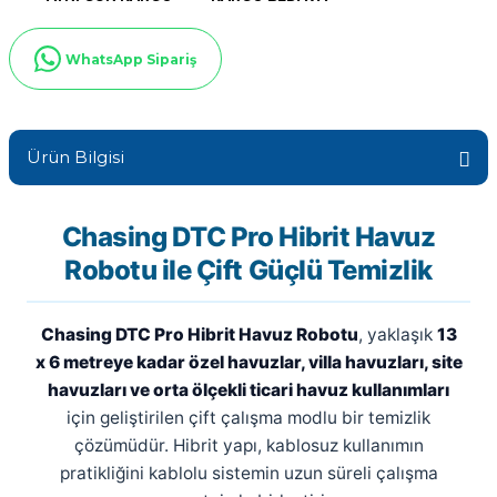
Sıvı Ph- Düşürücü
Gemaş Havuz
Havuz Vana
WhatsApp Sipariş
Toz Ph+ Yükseltici
Wtr Havuz
Havuz Isıtma
Wtr Havuz Kimyasalları Setleri
Ürün Bilgisi
Yosun Öldürücü
Selenoid
Havuz Elektrik
alları
Chasing DTC Pro Hibrit Havuz
Robotu ile Çift Güçlü Temizlik
Alkalinite Düşürücü
Havuz Sarf
Chasing DTC Pro Hibrit Havuz Robotu
, yaklaşık
13
Ayak Dezenfektanı
x 6 metreye kadar özel havuzlar, villa havuzları, site
Havuz
havuzları ve orta ölçekli ticari havuz kullanımları
 Perdeleri
e Pool Expert
için geliştirilen çift çalışma modlu bir temizlik
çözümüdür. Hibrit yapı, kablosuz kullanımın
Bahçe Süs Havuzu
Havuz Filtre
pratikliğini kablolu sistemin uzun süreli çalışma