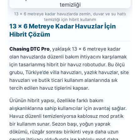
13 x 6 metreye kadar havuzlarda zemin, duvar ve su hattı
temizliği için hibrit kullanım
Yangın Pompası
13 x 6 Metreye Kadar Havuzlar İçin
Hibrit Çözüm
Chasing DTC Pro
, yaklaşık 13 x 6 metreye kadar
olan havuzlarda düzenli bakım ihtiyacını karşılamak
için tasarlanmış hibrit bir havuz robotudur. Bu ölçü
grubu, Türkiye’de villa havuzları, yazlık havuzlar, site
havuzları ve butik ticari kullanım alanlarında sık
tercih edilen havuz tiplerini kapsar.
Ürünün hibrit yapısı, özellikle farklı bakım
alışkanlıklarına sahip kullanıcılar için avantaj sağlar.
Havuz düzenli temizleniyorsa kablosuz mod pratik
bir kullanım sunar. Sezon başı, yoğun yaprak
dökümü, rüzgâr sonrası birikinti veya daha uzun
çevrim ihtiyacı olduğunda ise kablolu mod daha