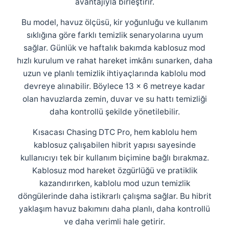
avantajıyla birleştirir.
Endüstriyel Blower
Havuz Kış Kimyasalı
Bu model, havuz ölçüsü, kir yoğunluğu ve kullanım
Ayak Havuzu
sıklığına göre farklı temizlik senaryolarına uyum
sağlar. Günlük ve haftalık bakımda kablosuz mod
Kalsiyum Hipoklorit
Bahçe Havuz
hızlı kurulum ve rahat hareket imkânı sunarken, daha
ri
uzun ve planlı temizlik ihtiyaçlarında kablolu mod
Süper Pool
alları
devreye alınabilir. Böylece 13 x 6 metreye kadar
olan havuzlarda zemin, duvar ve su hattı temizliği
daha kontrollü şekilde yönetilebilir.
Tuz
lmate Havuz Robotu Yedek
ücre Temizleyici
alzemeleri
Kısacası Chasing DTC Pro, hem kablolu hem
kablosuz çalışabilen hibrit yapısı sayesinde
Dalgıç Pompa
kullanıcıyı tek bir kullanım biçimine bağlı bırakmaz.
Kablosuz mod hareket özgürlüğü ve pratiklik
Dezenfeksiyon
kazandırırken, kablolu mod uzun temizlik
döngülerinde daha istikrarlı çalışma sağlar. Bu hibrit
yaklaşım havuz bakımını daha planlı, daha kontrollü
Havuz Güvenlik
ve daha verimli hale getirir.