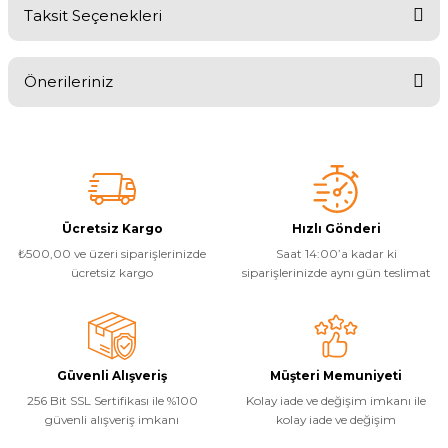
Taksit Seçenekleri
Bu ürüne ilk yorumu siz yapın!
Önerileriniz
Yorum Yaz
Bu ürünün fiyat bilgisi, resim, ürün açıklamalarında ve diğer
konularda yetersiz gördüğünüz noktaları öneri formunu kullanarak
tarafımıza iletebilirsiniz.
Görüş ve önerileriniz için teşekkür ederiz.
Ürün resmi kalitesiz, bozuk veya görüntülenemiyor.
Ücretsiz Kargo
Hızlı Gönderi
₺500,00 ve üzeri siparişlerinizde
Saat 14:00’a kadar ki
Ürün açıklamasında eksik bilgiler bulunuyor.
ücretsiz kargo
siparişlerinizde aynı gün teslimat
Ürün bilgilerinde hatalar bulunuyor.
Ürün fiyatı diğer sitelerden daha pahalı.
Bu ürüne benzer farklı alternatifler olmalı.
Güvenli Alışveriş
Müşteri Memuniyeti
256 Bit SSL Sertifikası ile %100
Kolay iade ve değişim imkanı ile
güvenli alışveriş imkanı
kolay iade ve değişim