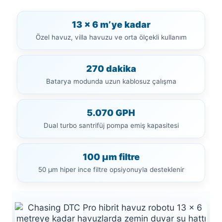
Havuz
si Kapağı
13 x 6 m’ye kadar
Özel havuz, villa havuzu ve orta ölçekli kullanım
Havuz Pompa
270 dakika
Batarya modunda uzun kablosuz çalışma
Havuz
eri
5.070 GPH
Jakuzi Sauna
Dual turbo santrifüj pompa emiş kapasitesi
100 µm filtre
Kartuş Filtreler
50 µm hiper ince filtre opsiyonuyla desteklenir
Kuvars Cam
Olimpik Havuz