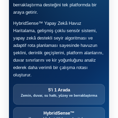
Endüstriyel Blower
berraklaştırma desteğini tek platformda bir
Havuz Kış Kimyasalı
araya getirir.
Ayak Havuzu
HybridSense™ Yapay Zekâ Havuz
Kalsiyum Hipoklorit
Bahçe Havuz
Haritalama, gelişmiş çoklu sensör sistemi,
ri
yapay zekâ destekli seyir algoritması ve
Süper Pool
alları
adaptif rota planlaması sayesinde havuzun
şeklini, derinlik geçişlerini, platform alanlarını,
Tuz
lmate Havuz Robotu Yedek
duvar sınırlarını ve kir yoğunluğunu analiz
ücre Temizleyici
alzemeleri
ederek daha verimli bir çalışma rotası
oluşturur.
Dalgıç Pompa
5'i 1 Arada
Dezenfeksiyon
Zemin, duvar, su hattı, yüzey ve berraklaştırma
Havuz Güvenlik
HybridSense™