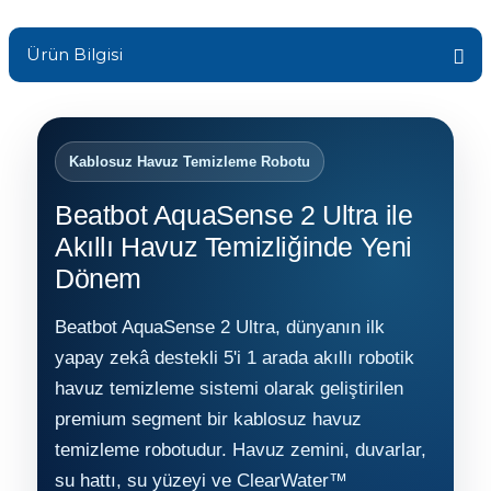
Sıvı Ph- Düşürücü
Gemaş Havuz
Havuz Vana
Ürün Bilgisi
Toz Ph+ Yükseltici
Wtr Havuz
Havuz Isıtma
Wtr Havuz Kimyasalları Setleri
Kablosuz Havuz Temizleme Robotu
Yosun Öldürücü
Selenoid
Havuz Elektrik
Beatbot AquaSense 2 Ultra ile
alları
Akıllı Havuz Temizliğinde Yeni
Dönem
Alkalinite Düşürücü
Havuz Sarf
Beatbot AquaSense 2 Ultra, dünyanın ilk
Ayak Dezenfektanı
yapay zekâ destekli 5'i 1 arada akıllı robotik
Havuz
 Perdeleri
havuz temizleme sistemi olarak geliştirilen
e Pool Expert
premium segment bir kablosuz havuz
Bahçe Süs Havuzu
temizleme robotudur. Havuz zemini, duvarlar,
Havuz Filtre
su hattı, su yüzeyi ve ClearWater™