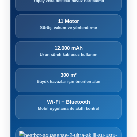
Yapay zekâ destekli havuz haritalama
Havuz
si Kapağı
11 Motor
Sürüş, vakum ve yönlendirme
Havuz Pompa
12.000 mAh
Havuz
Uzun süreli kablosuz kullanım
eri
Jakuzi Sauna
300 m²
Büyük havuzlar için önerilen alan
Kartuş Filtreler
Wi-Fi + Bluetooth
Mobil uygulama ile akıllı kontrol
Kuvars Cam
Olimpik Havuz