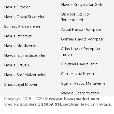
Havuz Kimyasalları Seti
Termometreleri
Havuz Filtreleri
Bs Pool Tuz Klor
Havuz Dozaj Sistemleri
Jeneratörleri
Jakuzi Sauna
Su Test Malzemeleri
Astral Havuz Pompaları
Ekipmanları
Havuz Izgaraları
Gemaş Havuz Pompası
Havuz Merdivenleri
Kartuş Filtreler
Atlas Havuz Pompaları
Trafoları
Havuz Isıtma Sistemleri
Elektrikli Havuz Isıtıcı
Havuz Örtüsü
Kuvars Cam
Cam Havuz Kumu
Filtre Kumu
Havuz Sarf Malzemeleri
Egimli Havuz Merdivenleri
Endüstriyel Blower
Olimpik
Paddle Board fiyatları
Copyright 2018 - 2020 ©
www.e-havuzmarket.com
Havuz Malzemeleri
Kredi kartı bilgileriniz
256bit SSL
sertifikası ile korunmaktadır.