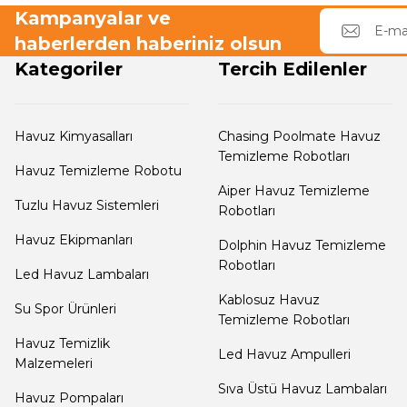
Dalgıç Pompa
Tuz
Kampanyalar ve
Jenaratörü Hücre Temizleyici
haberlerden haberiniz olsun
Kategoriler
Tercih Edilenler
Dezenfeksiyon
Sistemleri
Havuz Kimyasalları
Chasing Poolmate Havuz
Temizleme Robotları
Havuz Güvenlik
Havuz Temizleme Robotu
Aiper Havuz Temizleme
Tuzlu Havuz Sistemleri
Robotları
Havuz
Havuz Ekipmanları
Dolphin Havuz Temizleme
Makine Dairesi Kapağı
Robotları
Led Havuz Lambaları
Kablosuz Havuz
Su Spor Ürünleri
Havuz Pompa
Temizleme Robotları
Sehpa
Havuz Temizlik
Led Havuz Ampulleri
Malzemeleri
Sıva Üstü Havuz Lambaları
Havuz Pompaları
Havuz