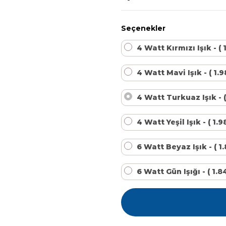
Kalsiyum Hipoklorit %65 Klor
Havuz Kışlık Bakım Ürünü
Seçenekler
Kum Filtresi Temizleyici
Havuz Sıvı Ph Düşürücü
4 Watt Kırmızı Işık - ( 
4 Watt Mavi Işık - ( 1.9
Multi %90 Tablet Klor
Havuz Toz Ph+ Yükseltici
4 Watt Turkuaz Işık - (
Sıvı Asit Hidroklorik
Selenoid Havuz Kimyasalları setleri
4 Watt Yeşil Işık - ( 1.
6 Watt Beyaz Işık - ( 1
Sıvı Klor Sodyum Hipoklorit
6 Watt Gün Işığı - ( 1.
Sıvı Ph- Düşürücü