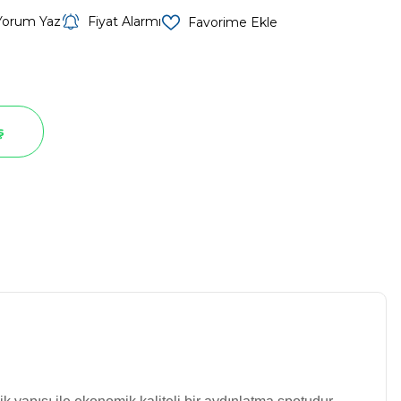
Yorum Yaz
Fiyat Alarmı
ş