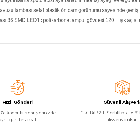
u aydınlatma spotu açısı ayarlanabilir montaj ayağı ve ergonomik
s havuzu lambası şefaf plastik ön cam görünümü sayesinde geniş b
mbası 36 SMD LED’li; polikarbonat ampul gövdesi,120 ° ışık açıs
a yetersiz gördüğünüz noktaları öneri formunu kullanarak tarafımıza iletebilirsi
Bu ürüne ilk yorumu siz yapın!
Yorum Yaz
Hızlı Gönderi
Güvenli Alışveri
’a kadar ki siparişlerinizde
256 Bit SSL Sertifikası ile 
aynı gün teslimat
alışveriş imkanı