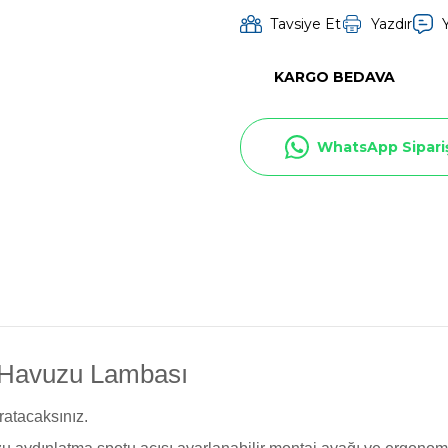
Toz Ph+ Yükseltici
Tavsiye Et
Yazdır
KARGO BEDAVA
Wtr Havuz Kimyasalları Setleri
WhatsApp Sipari
Yosun Öldürücü
s Havuzu Lambası
aratacaksınız.