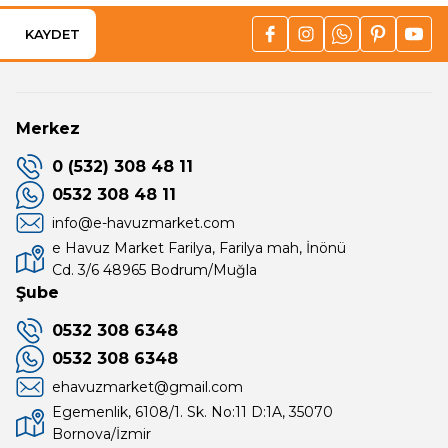
KAYDET
Merkez
0 (532) 308 48 11
0532 308 48 11
info@e-havuzmarket.com
e Havuz Market Farilya, Farilya mah, İnönü
Cd. 3/6 48965 Bodrum/Muğla
Şube
0532 308 6348
0532 308 6348
ehavuzmarket@gmail.com
Egemenlik, 6108/1. Sk. No:11 D:1A, 35070
Bornova/İzmir