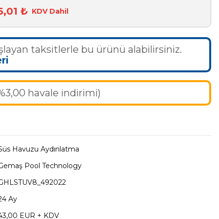
5,01 ₺
KDV Dahil
layan taksitlerle bu ürünü alabilirsiniz.
ri
%3,00 havale indirimi)
Süs Havuzu Aydınlatma
Gemaş Pool Technology
GHLSTUV8_492022
24 Ay
43,00 EUR + KDV