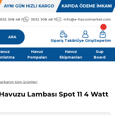
AYNI GÜN HIZLI KARGO
KAPIDA ÖDEME İMKANI
0532 308 48 11
0532 308 48 11
info@e-havuzmarket.com
ARA
Sipariş Takibi
Üye Girişi
Sepetim
avuz
Havuz
Havuz
Sup
ınlatma
Pompaları
Ekipmanları
Board
arkanın tüm ürünleri
 Havuzu Lambası Spot 11 4 Watt