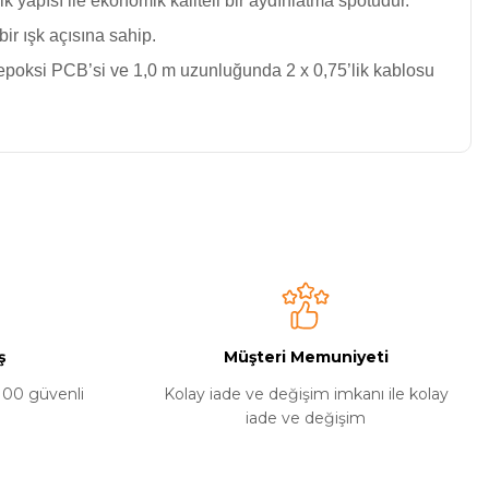
 yapısı ile ekonomik kaliteli bir aydınlatma spotudur.
ir ışk açısına sahip.
ı epoksi PCB’si ve 1,0 m uzunluğunda 2 x 0,75’lik kablosu
niz.
ş
Müşteri Memuniyeti
%100 güvenli
Kolay iade ve değişim imkanı ile kolay
iade ve değişim