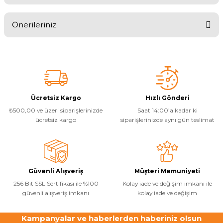
Havuz
si Kapağı
Önerileriniz
Yorum Yaz
Havuz Pompa
Bu ürünün fiyat bilgisi, resim, ürün açıklamalarında ve diğer
konularda yetersiz gördüğünüz noktaları öneri formunu kullanarak
tarafımıza iletebilirsiniz.
Görüş ve önerileriniz için teşekkür ederiz.
Havuz
eri
Ürün resmi kalitesiz, bozuk veya görüntülenemiyor.
Ücretsiz Kargo
Hızlı Gönderi
₺500,00 ve üzeri siparişlerinizde
Saat 14:00’a kadar ki
Ürün açıklamasında eksik bilgiler bulunuyor.
ücretsiz kargo
siparişlerinizde aynı gün teslimat
Jakuzi Sauna
Ürün bilgilerinde hatalar bulunuyor.
Ürün fiyatı diğer sitelerden daha pahalı.
Bu ürüne benzer farklı alternatifler olmalı.
Kartuş Filtreler
Güvenli Alışveriş
Müşteri Memuniyeti
Kuvars Cam
256 Bit SSL Sertifikası ile %100
Kolay iade ve değişim imkanı ile
güvenli alışveriş imkanı
kolay iade ve değişim
Kampanyalar ve haberlerden haberiniz olsun
Gönder
Olimpik Havuz