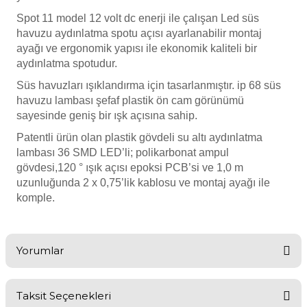
Endüstriyel Blower
Spot 11 model 12 volt dc enerji ile çalışan Led süs
Havuz Kış Kimyasalı
havuzu aydınlatma spotu açısı ayarlanabilir montaj
Ayak Havuzu
ayağı ve ergonomik yapısı ile ekonomik kaliteli bir
Kalsiyum Hipoklorit
aydınlatma spotudur.
Bahçe Havuz
Süs havuzları ışıklandırma için tasarlanmıştır. ip 68 süs
ri
Süper Pool
havuzu lambası şefaf plastik ön cam görünümü
alları
sayesinde geniş bir ışk açısına sahip.
Patentli ürün olan plastik gövdeli su altı aydınlatma
Tuz
lambası 36 SMD LED’li; polikarbonat ampul
lmate Havuz Robotu Yedek
ücre Temizleyici
alzemeleri
gövdesi,120 ° ışık açısı epoksi PCB’si ve 1,0 m
uzunluğunda 2 x 0,75’lik kablosu ve montaj ayağı ile
komple.
Dalgıç Pompa
Dezenfeksiyon
Yorumlar
Havuz Güvenlik
Taksit Seçenekleri
Bu ürüne ilk yorumu siz yapın!