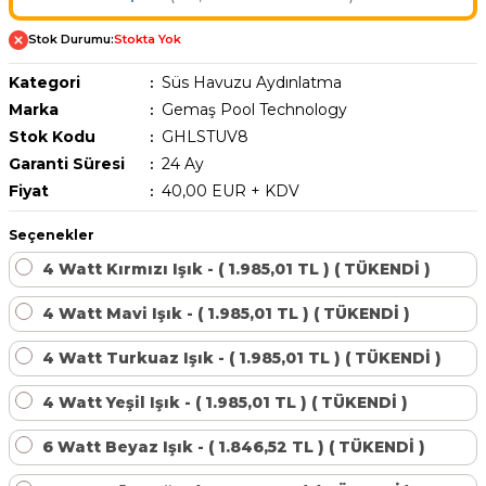
Havuz Trafoları
Havuz Merdiven
Hayward Havuz
Stok Durumu:
Stokta Yok
Yosun Önleyici
Gemaş Tuz
Gemaş %90 Tablet Klor
Ayak Dezenfektanı
Havuz Sıvı Klor
Havuz Filtreleri
Krom Led
örü
Kategori
Süs Havuzu Aydınlatma
ları
Havuz Suyu Parlatıcı
Beatbot Havuz
Marka
Gemaş Pool Technology
Gemaş hazır kimyasal bakım seti
Demir ve Setlik Giderici
Havuz Bağlı Klor Giderici
Havuz Dip
Stok Kodu
GHLSTUV8
Lamba Yedek
eri
 Düşürücü Dozaj Pompası
Çöktürücü
Garanti Süresi
24 Ay
Gemaş Multi Tablet Klor 200 gr
Havuz Suyu Bağlı Klor Giderici
Havuz İyon Baglayıcı
Bwt Havuz Robotları
Fiyat
40,00 EUR + KDV
Havuz Besi
Zodiac Tuz
Havuz PH
Kalsiyum Hipoklorit %65 Klor
Havuz Kışlık Bakım Ürünü
Süs Havuzu
örü
Seçenekler
z
Spino Havuz
4 Watt Kırmızı Işık - ( 1.985,01 TL ) ( TÜKENDİ )
Kum Filtresi Temizleyici
Havuz Sıvı Ph Düşürücü
Abs Skimmer
Sıvı pH Düşürücü
4 Watt Mavi Işık - ( 1.985,01 TL ) ( TÜKENDİ )
Multi %90 Tablet Klor
Havuz Toz Ph+ Yükseltici
Havuz Dozaj
pH Yükseltici
4 Watt Turkuaz Işık - ( 1.985,01 TL ) ( TÜKENDİ )
Sıvı Asit Hidroklorik
Selenoid Havuz Kimyasalları setle
4 Watt Yeşil Işık - ( 1.985,01 TL ) ( TÜKENDİ )
İyon Bağlayıcı
Mspa Jakuzi
6 Watt Beyaz Işık - ( 1.846,52 TL ) ( TÜKENDİ )
Sıvı Klor Sodyum Hipoklorit
ik
Su Sporları Dünyası