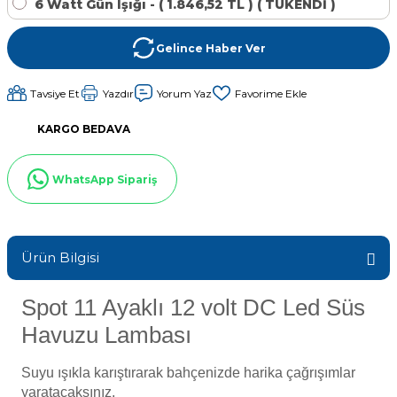
6 Watt Gün Işığı - ( 1.846,52 TL ) ( TÜKENDİ )
Sıvı Ph- Düşürücü
Gemaş Havuz
Havuz Vana
Gelince Haber Ver
Toz Ph+ Yükseltici
Tavsiye Et
Yazdır
Yorum Yaz
Wtr Havuz
Havuz Isıtma
Wtr Havuz Kimyasalları Setleri
KARGO BEDAVA
Yosun Öldürücü
Selenoid
Havuz Elektrik
WhatsApp Sipariş
alları
Alkalinite Düşürücü
Havuz Sarf
Ürün Bilgisi
Ayak Dezenfektanı
Havuz
Spot 11 Ayaklı 12 volt DC Led Süs
 Perdeleri
e Pool Expert
Havuzu Lambası
Bahçe Süs Havuzu
Havuz Filtre
Suyu ışıkla karıştırarak bahçenizde harika çağrışımlar
yaratacaksınız.