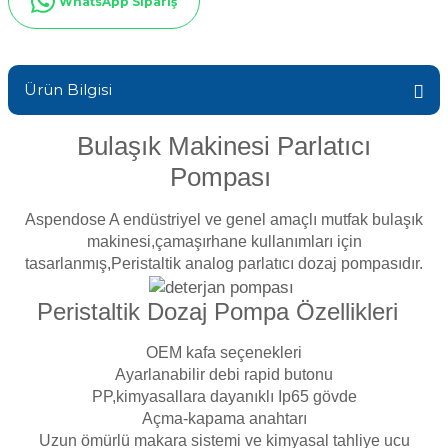
WhatsApp Sipariş
Sıvı Ph- Düşürücü
Gemaş Havuz
Havuz Vana
Toz Ph+ Yükseltici
Ürün Bilgisi
Wtr Havuz
Havuz Isıtma
Wtr Havuz Kimyasalları Setleri
Bulaşık Makinesi Parlatıcı
Pompası
Yosun Öldürücü
Selenoid
Havuz Elektrik
alları
Aspendose A endüstriyel ve genel amaçlı mutfak bulaşık
makinesi,çamaşırhane kullanımları için
Alkalinite Düşürücü
Havuz Sarf
tasarlanmış,Peristaltik analog parlatıcı dozaj pompasıdır.
Peristaltik Dozaj Pompa Özellikleri
Ayak Dezenfektanı
Havuz
 Perdeleri
OEM kafa seçenekleri
e Pool Expert
Ayarlanabilir debi rapid butonu
PP,kimyasallara dayanıklı Ip65 gövde
Bahçe Süs Havuzu
Havuz Filtre
Açma-kapama anahtarı
Uzun ömürlü makara sistemi ve kimyasal tahliye ucu