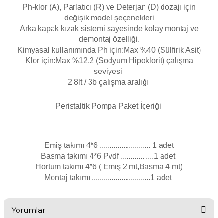
Endüstriyel Blower
Ph-klor (A), Parlatıcı (R) ve Deterjan (D) dozajı için
değişik model şeçenekleri
Havuz Kış Kimyasalı
Arka kapak kızak sistemi sayesinde kolay montaj ve
Ayak Havuzu
demontaj özelliği.
Kalsiyum Hipoklorit
Kimyasal kullanımında Ph için:Max %40 (Sülfirik Asit)
Bahçe Havuz
Klor için:Max %12,2 (Sodyum Hipoklorit) çalışma
ri
Süper Pool
seviyesi
alları
2,8lt / 3b çalışma aralığı
Peristaltik Pompa Paket İçeriği
Tuz
lmate Havuz Robotu Yedek
ücre Temizleyici
alzemeleri
Dalgıç Pompa
Emiş takımı 4*6 .......................... 1 adet
Basma takımı 4*6 Pvdf .................1 adet
Hortum takımı 4*6 ( Emiş 2 mt,Basma 4 mt)
Dezenfeksiyon
Montaj takımı ..............................1 adet
Havuz Güvenlik
Yorumlar