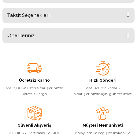
Havuz
si Kapağı
Taksit Seçenekleri
Bu ürüne ilk yorumu siz yapın!
Havuz Pompa
Önerileriniz
Yorum Yaz
Bu ürünün fiyat bilgisi, resim, ürün açıklamalarında ve diğer
Havuz
konularda yetersiz gördüğünüz noktaları öneri formunu kullanarak
eri
tarafımıza iletebilirsiniz.
Görüş ve önerileriniz için teşekkür ederiz.
Jakuzi Sauna
Ürün resmi kalitesiz, bozuk veya görüntülenemiyor.
Ücretsiz Kargo
Hızlı Gönderi
₺500,00 ve üzeri siparişlerinizde
Saat 14:00’a kadar ki
Ürün açıklamasında eksik bilgiler bulunuyor.
ücretsiz kargo
siparişlerinizde aynı gün teslimat
Kartuş Filtreler
Ürün bilgilerinde hatalar bulunuyor.
Ürün fiyatı diğer sitelerden daha pahalı.
Kuvars Cam
Bu ürüne benzer farklı alternatifler olmalı.
Güvenli Alışveriş
Müşteri Memuniyeti
256 Bit SSL Sertifikası ile %100
Kolay iade ve değişim imkanı ile
Olimpik Havuz