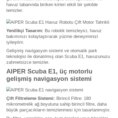
Endüstriyel Blower
havuz tabanında biriken kirleri etkili bir şekilde
temizler.
Havuz Kış Kimyasalı
Ayak Havuzu
Kalsiyum Hipoklorit
Yenilikçi Tasarım:
Bu robotik temizleyici, havuz
Bahçe Havuz
ri
bakımınızı kolaylaştırarak yüzme deneyiminizi
Süper Pool
iyileştirir.
alları
Gelişmiş navigasyon sistemi ve otomatik park
teknolojisi ile donatılmış olan Scuba E1, havuzunuzu
Tuz
lmate Havuz Robotu Yedek
zahmetsizce temizler.
ücre Temizleyici
alzemeleri
AIPER Scuba E1, üç motorlu
gelişmiş navigasyon sistemi
Dalgıç Pompa
Dezenfeksiyon
Çift Filtreleme Sistemi:
Birincil Filtre: 180
mikrometrelik ağ boyutuna sahip birincil filtre, daha
büyük parçacıkların temizlenmesi için tasarlanmıştır.
Havuz Güvenlik