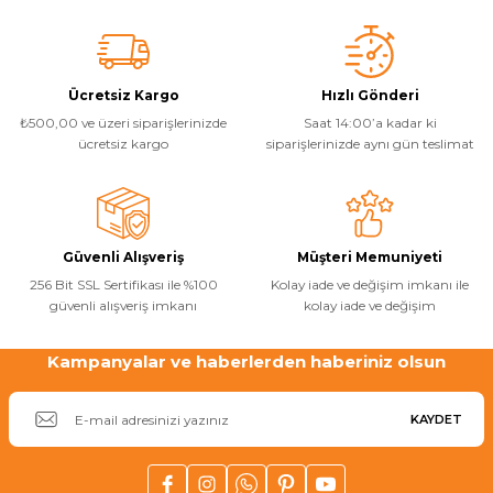
Aiper Seagull Pro Kablosuz Havuz Robotu
Ürün resmi kalitesiz, bozuk veya görüntülenemiyor.
Ürün açıklamasında eksik bilgiler bulunuyor.
Ürün bilgilerinde hatalar bulunuyor.
₺ 83.845,60
Ücretsiz Kargo
Hızlı Gönderi
Ürün fiyatı diğer sitelerden daha pahalı.
₺ 67.076,48
₺500,00 ve üzeri siparişlerinizde
Saat 14:00’a kadar ki
Bu ürüne benzer farklı alternatifler olmalı.
ücretsiz kargo
siparişlerinizde aynı gün teslimat
Stokta Yok
Tükendi
Aiper Havuz Robotu
Aiper Seagull Plus Kablosuz Robotik Havuz Temizleyici
Güvenli Alışveriş
Müşteri Memuniyeti
Gönder
256 Bit SSL Sertifikası ile %100
Kolay iade ve değişim imkanı ile
güvenli alışveriş imkanı
kolay iade ve değişim
₺ 64.699,76
₺ 51.759,81
Kampanyalar ve haberlerden haberiniz olsun
Stokta Yok
KAYDET