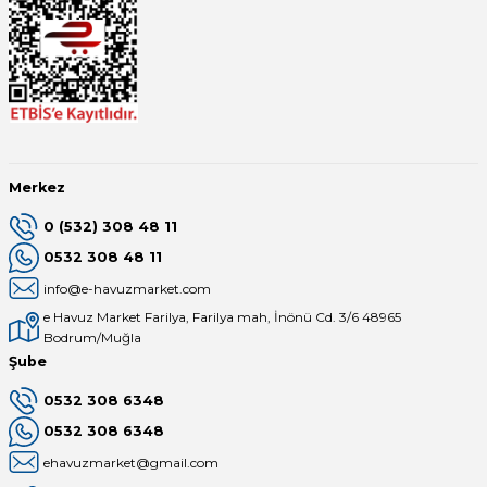
Merkez
0 (532) 308 48 11
0532 308 48 11
info@e-havuzmarket.com
e Havuz Market Farilya, Farilya mah, İnönü Cd. 3/6 48965
Bodrum/Muğla
Şube
0532 308 6348
0532 308 6348
ehavuzmarket@gmail.com