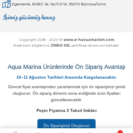
Egemenlik, 6108/1. Sk. No:11 D:1A, 35070 Bornova/İzmir
İşimiz gücümüz havuz
Mağaza
Depomuz
Copyright 2018 - 2020 ©
www.e-havuzmarket.com
Kredi kartı bilgileriniz
256bit SSL
sertifikası ile korunmaktadır.
Aqua Marina Ürünlerinde Ön Sipariş Avantajı
10–11 Ağustos Tarihleri Arasında Kargolanacaktır.
Güncel fiyat avantajından yararlanmak için ön siparişinizi şimdi
oluşturun. Ön sipariş dönemi sona erdiğinde ürün fiyatları
güncellenecektir.
Peşin Fiyatına 3 Taksit İmkânı
Ön Siparişinizi Oluşturun