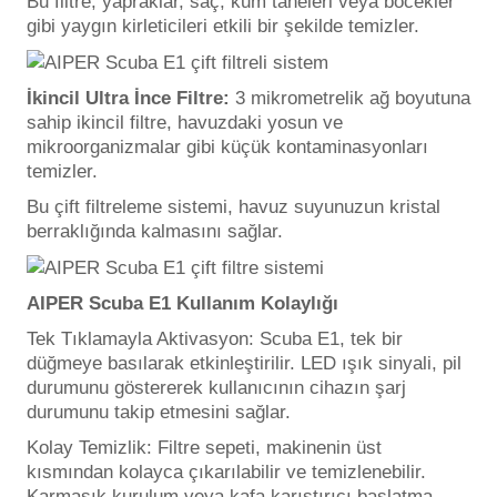
Bu filtre, yapraklar, saç, kum taneleri veya böcekler
gibi yaygın kirleticileri etkili bir şekilde temizler.
Havuz
si Kapağı
İkincil Ultra İnce Filtre:
3 mikrometrelik ağ boyutuna
Havuz Pompa
sahip ikincil filtre, havuzdaki yosun ve
mikroorganizmalar gibi küçük kontaminasyonları
temizler.
Havuz
Bu çift filtreleme sistemi, havuz suyunuzun kristal
eri
berraklığında kalmasını sağlar.
Jakuzi Sauna
AIPER Scuba E1 Kullanım Kolaylığı
Tek Tıklamayla Aktivasyon: Scuba E1, tek bir
Kartuş Filtreler
düğmeye basılarak etkinleştirilir. LED ışık sinyali, pil
durumunu göstererek kullanıcının cihazın şarj
Kuvars Cam
durumunu takip etmesini sağlar.
Kolay Temizlik: Filtre sepeti, makinenin üst
kısmından kolayca çıkarılabilir ve temizlenebilir.
Olimpik Havuz
Karmaşık kurulum veya kafa karıştırıcı başlatma