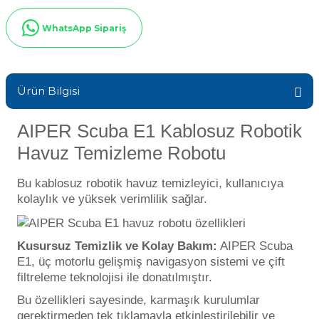
Sıvı Ph- Düşürücü
Gemaş Havuz
WhatsApp Sipariş
Havuz Vana
Toz Ph+ Yükseltici
Wtr Havuz
Havuz Isıtma
Wtr Havuz Kimyasalları Setleri
Ürün Bilgisi
Yosun Öldürücü
AIPER Scuba E1 Kablosuz Robotik
Selenoid
Havuz Elektrik
alları
Havuz Temizleme Robotu
Bu kablosuz robotik havuz temizleyici, kullanıcıya
Alkalinite Düşürücü
Havuz Sarf
kolaylık ve yüksek verimlilik sağlar.
Ayak Dezenfektanı
Havuz
Kusursuz Temizlik ve Kolay Bakım:
AIPER Scuba
 Perdeleri
e Pool Expert
E1, üç motorlu gelişmiş navigasyon sistemi ve çift
filtreleme teknolojisi ile donatılmıştır.
Bahçe Süs Havuzu
Havuz Filtre
Bu özellikleri sayesinde, karmaşık kurulumlar
gerektirmeden tek tıklamayla etkinleştirilebilir ve