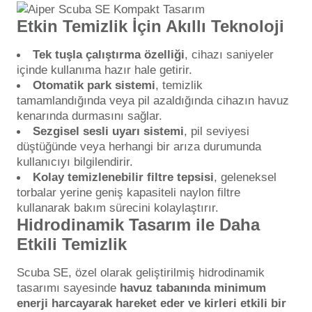
Havuz
Etkin Temizlik İçin Akıllı Teknoloji
si Kapağı
Tek tuşla çalıştırma özelliği
, cihazı saniyeler
içinde kullanıma hazır hale getirir.
Havuz Pompa
Otomatik park sistemi
, temizlik
tamamlandığında veya pil azaldığında cihazın havuz
kenarında durmasını sağlar.
Havuz
Sezgisel sesli uyarı sistemi
, pil seviyesi
eri
düştüğünde veya herhangi bir arıza durumunda
kullanıcıyı bilgilendirir.
Jakuzi Sauna
Kolay temizlenebilir filtre tepsisi
, geleneksel
torbalar yerine geniş kapasiteli naylon filtre
kullanarak bakım sürecini kolaylaştırır.
Kartuş Filtreler
Hidrodinamik Tasarım ile Daha
Etkili Temizlik
Kuvars Cam
Scuba SE, özel olarak geliştirilmiş hidrodinamik
tasarımı sayesinde
havuz tabanında minimum
enerji harcayarak hareket eder ve kirleri etkili bir
Olimpik Havuz