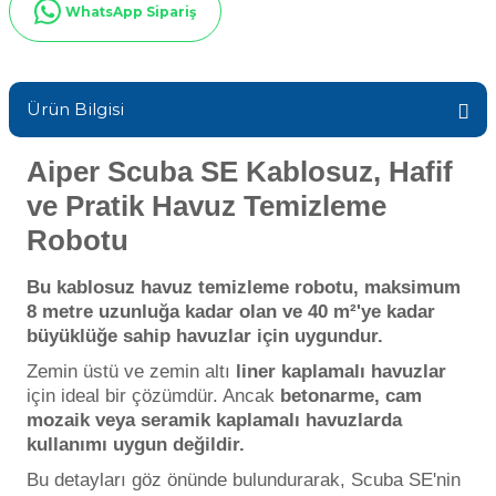
ik
WhatsApp Sipariş
Sıvı Ph- Düşürücü
Havuz Vana
Gemaş Havuz
Toz Ph+ Yükseltici
Ürün Bilgisi
Havuz Isıtma
Wtr Havuz Kimyasalları Setleri
Wtr Havuz
Aiper Scuba SE Kablosuz, Hafif
Yosun Öldürücü
ve Pratik Havuz Temizleme
Havuz Elektrik
Selenoid
Robotu
alları
Bu kablosuz havuz temizleme robotu, maksimum
Havuz Sarf
Alkalinite Düşürücü
8 metre uzunluğa kadar olan ve 40 m²'ye kadar
büyüklüğe sahip havuzlar için uygundur.
Ayak Dezenfektanı
Havuz
Zemin üstü ve zemin altı
liner kaplamalı havuzlar
 Perdeleri
için ideal bir çözümdür. Ancak
betonarme, cam
mozaik veya seramik kaplamalı havuzlarda
e Pool Expert
kullanımı uygun değildir.
Bahçe Süs Havuzu
Bu detayları göz önünde bulundurarak, Scuba SE'nin
Havuz Filtre