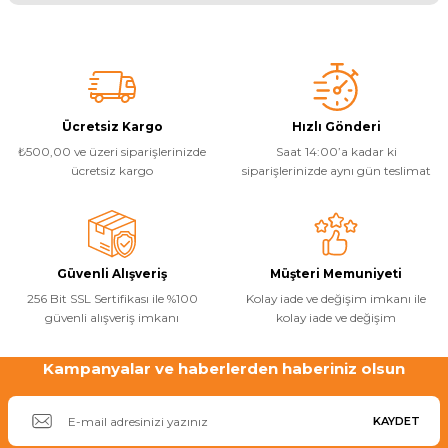
Bu ürünün fiyat bilgisi, resim, ürün açıklamalarında ve diğer
konularda yetersiz gördüğünüz noktaları öneri formunu kullanarak
tarafımıza iletebilirsiniz.
Görüş ve önerileriniz için teşekkür ederiz.
Ürün resmi kalitesiz, bozuk veya görüntülenemiyor.
Ücretsiz Kargo
Hızlı Gönderi
₺500,00 ve üzeri siparişlerinizde
Saat 14:00’a kadar ki
Ürün açıklamasında eksik bilgiler bulunuyor.
ücretsiz kargo
siparişlerinizde aynı gün teslimat
Ürün bilgilerinde hatalar bulunuyor.
Ürün fiyatı diğer sitelerden daha pahalı.
Bu ürüne benzer farklı alternatifler olmalı.
Güvenli Alışveriş
Müşteri Memuniyeti
256 Bit SSL Sertifikası ile %100
Kolay iade ve değişim imkanı ile
güvenli alışveriş imkanı
kolay iade ve değişim
Kampanyalar ve haberlerden haberiniz olsun
Gönder
KAYDET