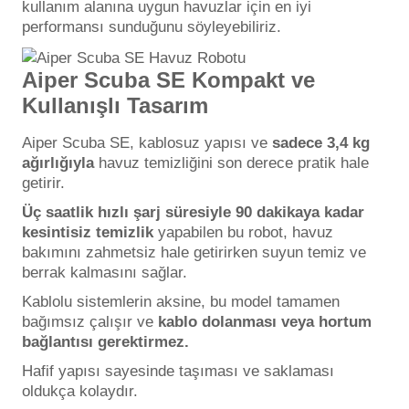
kullanım alanına uygun havuzlar için en iyi
Endüstriyel Blower
performansı sunduğunu söyleyebiliriz.
Havuz Kış Kimyasalı
Ayak Havuzu
Aiper Scuba SE Kompakt ve
Kullanışlı Tasarım
Kalsiyum Hipoklorit
Bahçe Havuz
ri
Aiper Scuba SE, kablosuz yapısı ve
sadece 3,4 kg
Süper Pool
ağırlığıyla
havuz temizliğini son derece pratik hale
alları
getirir.
lmate Havuz Robotu Yedek
Üç saatlik hızlı şarj süresiyle 90 dakikaya kadar
Tuz
alzemeleri
kesintisiz temizlik
yapabilen bu robot, havuz
ücre Temizleyici
bakımını zahmetsiz hale getirirken suyun temiz ve
berrak kalmasını sağlar.
Dalgıç Pompa
Kablolu sistemlerin aksine, bu model tamamen
Dezenfeksiyon
bağımsız çalışır ve
kablo dolanması veya hortum
bağlantısı gerektirmez.
Hafif yapısı sayesinde taşıması ve saklaması
Havuz Güvenlik
oldukça kolaydır.