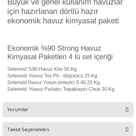
Büyük ve genel kullanım havuzlar
Endüstriyel Blower
için hazırlanan dörtlü hazır
Havuz Kış Kimyasalı
ekonomik havuz kimyasal paketi
Ayak Havuzu
Kalsiyum Hipoklorit
Bahçe Havuz
ri
Süper Pool
Ekonomik %90 Strong Havuz
alları
Kimyasal Paketleri 4 lü set içeriği
Tuz
lmate Havuz Robotu Yedek
Selenoid %90 Havuz Klor 50 Kg
ücre Temizleyici
alzemeleri
Selenoid Havuz Toz Ph - düşürücü 25 Kg
Selenoid Havuz Yosun önleyici S 40 20 Kg
Selenoid Havuz Parlatıcı Topaklayıcı Clear 20 Kg
Dalgıç Pompa
Dezenfeksiyon
Yorumlar
Havuz Güvenlik
Taksit Seçenekleri