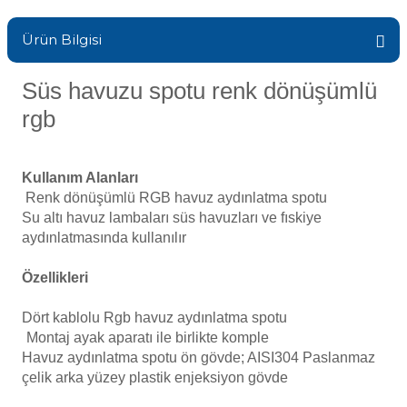
ik
Sıvı Ph- Düşürücü
Ürün Bilgisi
Havuz Vana
Gemaş Havuz
Toz Ph+ Yükseltici
Süs havuzu spotu renk dönüşümlü
Havuz Isıtma
Wtr Havuz Kimyasalları Setleri
rgb
Wtr Havuz
Yosun Öldürücü
Havuz Elektrik
Kullanım Alanları
Selenoid
Renk dönüşümlü RGB havuz aydınlatma spotu
alları
Su altı havuz lambaları süs havuzları ve fıskiye
Havuz Sarf
aydınlatmasında kullanılır
Alkalinite Düşürücü
Özellikleri
Ayak Dezenfektanı
Havuz
Dört kablolu Rgb havuz aydınlatma spotu
 Perdeleri
Montaj ayak aparatı ile birlikte komple
e Pool Expert
Havuz aydınlatma spotu ön gövde; AISI304 Paslanmaz
Bahçe Süs Havuzu
çelik arka yüzey plastik enjeksiyon gövde
Havuz Filtre