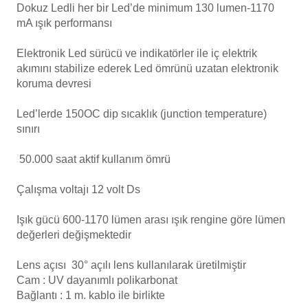
Endüstriyel Blower
Dokuz Ledli her bir Led’de minimum 130 lumen-1170
mA ışık performansı
Havuz Kış Kimyasalı
Ayak Havuzu
Elektronik Led sürücü ve indikatörler ile iç elektrik
akımını stabilize ederek Led ömrünü uzatan elektronik
Kalsiyum Hipoklorit
Bahçe Havuz
koruma devresi
ri
Süper Pool
Led’lerde 150OC dip sıcaklık (junction temperature)
alları
sınırı
lmate Havuz Robotu Yedek
50.000 saat aktif kullanım ömrü
Tuz
alzemeleri
ücre Temizleyici
Çalışma voltajı 12 volt Ds
Dalgıç Pompa
Işık gücü 600-1170 lümen arası ışık rengine göre lümen
değerleri değişmektedir
Dezenfeksiyon
Lens açısı
30° açılı lens kullanılarak üretilmiştir
Cam : UV dayanımlı polikarbonat
Havuz Güvenlik
Bağlantı : 1 m. kablo ile birlikte