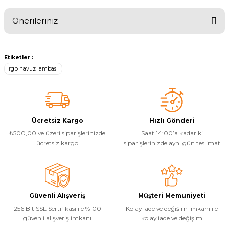
Önerileriniz
Yorum Yaz
Yangın Pompası
Bu ürünün fiyat bilgisi, resim, ürün açıklamalarında ve diğer
konularda yetersiz gördüğünüz noktaları öneri formunu kullanarak
Etiketler :
tarafımıza iletebilirsiniz.
rgb havuz lambası
Görüş ve önerileriniz için teşekkür ederiz.
Ürün resmi kalitesiz, bozuk veya görüntülenemiyor.
Ürün açıklamasında eksik bilgiler bulunuyor.
Ücretsiz Kargo
Hızlı Gönderi
Ürün bilgilerinde hatalar bulunuyor.
₺500,00 ve üzeri siparişlerinizde
Saat 14:00’a kadar ki
Ürün fiyatı diğer sitelerden daha pahalı.
ücretsiz kargo
siparişlerinizde aynı gün teslimat
Bu ürüne benzer farklı alternatifler olmalı.
Güvenli Alışveriş
Müşteri Memuniyeti
256 Bit SSL Sertifikası ile %100
Kolay iade ve değişim imkanı ile
güvenli alışveriş imkanı
kolay iade ve değişim
Gönder