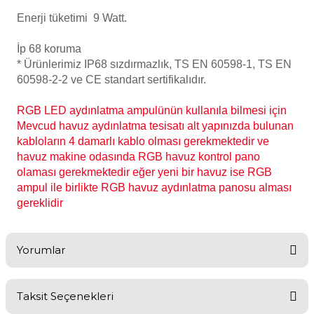
Enerji tüketimi 9 Watt.
Havuz
si Kapağı
İp 68 koruma
* Ürünlerimiz IP68 sızdırmazlık, TS EN 60598-1, TS EN
Havuz Pompa
60598-2-2 ve CE standart sertifikalıdır.
RGB LED aydınlatma ampulünün kullanıla bilmesi için
Havuz
Mevcud havuz aydınlatma tesisatı alt yapınızda bulunan
eri
kabloların 4 damarlı kablo olması gerekmektedir ve
havuz makine odasında RGB havuz kontrol pano
Jakuzi Sauna
olaması gerekmektedir eğer yeni bir havuz ise RGB
ampul ile birlikte RGB havuz aydınlatma panosu alması
gereklidir
Kartuş Filtreler
Yorumlar
Kuvars Cam
Taksit Seçenekleri
Bu ürüne ilk yorumu siz yapın!
Olimpik Havuz