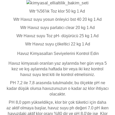
Endüstriyel Blower
Havuz Kış Kimyasalı
Wtr %56'lık Toz klor 50 kg 1 Ad
Ayak Havuzu
Wtr Havuz suyu yosun önleyici bst 40 20 kg 1 Ad
Kalsiyum Hipoklorit
Wtr Havuz suyu parlatıcı clear 20 kg
1 Ad
Bahçe Havuz
ri
Wtr Havuz suyu Toz pH- düşürücü 25 kg
1 Ad
Süper Pool
alları
Wtr Havuz suyu çökeltici 22 kg 1 Ad
Havuz
Kimyasalları
Seviyelerini Kontrol Edin
Tuz
lmate Havuz Robotu Yedek
ücre Temizleyici
alzemeleri
Havuz kimyasalı oranları yaz aylarında her gün veya 5
kez ve kış aylarında haftada bir veya iki kez kontrol
havuz suyu test kiti ile kontrol etmelisiniz.
Dalgıç Pompa
PH 7,2 ile 7,8 arasında tutulmalıdır, bu ölçekte pH ne
kadar düşük olursa havuzunuzun o kadar az klor ihtiyacı
Dezenfeksiyon
olacaktır.
PH 8,0 ppm yükseldikçe, klor bir çok tüketici için daha
az aktif olmaya başlar, havuz suyu ph değeri 7.0 pH iken
Havuz Güvenlik
havuzdaki aktif klor oranı %80 dir ve pH 8.0'de ise Klor