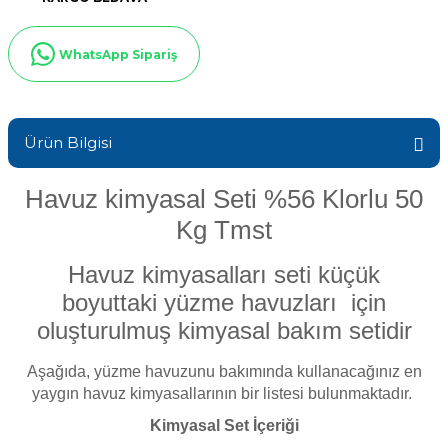
Sıvı Ph- Düşürücü
Gemaş Havuz
Havuz Vana
WhatsApp Sipariş
Toz Ph+ Yükseltici
Wtr Havuz
Havuz Isıtma
Wtr Havuz Kimyasalları Setleri
Ürün Bilgisi
Yosun Öldürücü
Selenoid
Havuz Elektrik
Havuz kimyasal Seti %56 Klorlu 50
alları
Kg Tmst
Alkalinite Düşürücü
Havuz Sarf
Havuz kimyasalları seti küçük
boyuttaki yüzme havuzları için
Ayak Dezenfektanı
oluşturulmuş kimyasal bakım setidir
Havuz
 Perdeleri
e Pool Expert
Aşağıda, yüzme havuzunu bakımında kullanacağınız en
yaygın havuz kimyasallarının bir listesi bulunmaktadır.
Bahçe Süs Havuzu
Havuz Filtre
Kimyasal Set İ
çeriği