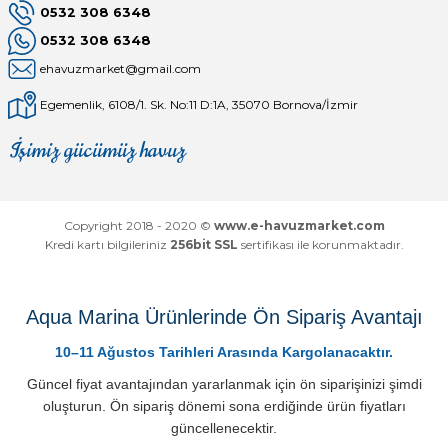
0532 308 6348
0532 308 6348
ehavuzmarket@gmail.com
Egemenlik, 6108/1. Sk. No:11 D:1A, 35070 Bornova/İzmir
İşimiz gücümüz havuz
Mağaza
Depomuz
Copyright 2018 - 2020 ©
www.e-havuzmarket.com
Kredi kartı bilgileriniz
256bit SSL
sertifikası ile korunmaktadır.
Aqua Marina Ürünlerinde Ön Sipariş Avantajı
10–11 Ağustos Tarihleri Arasında Kargolanacaktır.
Güncel fiyat avantajından yararlanmak için ön siparişinizi şimdi
oluşturun. Ön sipariş dönemi sona erdiğinde ürün fiyatları
güncellenecektir.