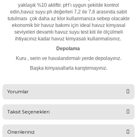
yaklaşık %10 aktiftir. pH'ı uygun şekilde kontrol
Havuz
edin,havuz suyu ph değerleri 7,2 ile 7,6 arasında sabit
si Kapağı
tutulması çok daha az klor kullanmanıza sebep olacaktır
ekonomik bir havuz bakımı için ideal havuz kimyasal
Havuz Pompa
seviyeleri devamlı havuz suyu test kiti ile ölçülmeli
ihtiyacınız kadar havuz kimyasalı kullanmalısınız.
Depolama
Havuz
Kuru , serin ve havalandırmalı yerde depolayınız.
eri
Başka kimyasallarla karıştırmayınız.
Jakuzi Sauna
Yorumlar
Kartuş Filtreler
Taksit Seçenekleri
Kuvars Cam
Yüksek fiyat
Önerileriniz
Olimpik Havuz