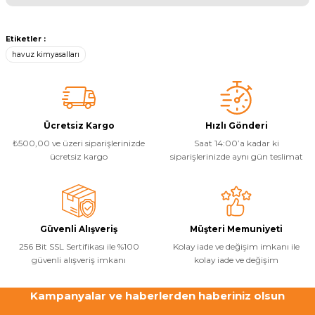
Ürünleriniz kaliteli olabilir ama fiyatları biraz yüksek
geldi. İndirim uygulama imkanınız var mı ?
Bu ürünün fiyat bilgisi, resim, ürün açıklamalarında ve diğer
konularda yetersiz gördüğünüz noktaları öneri formunu kullanarak
Etiketler :
Yangın Pompası
tarafımıza iletebilirsiniz.
B... B... | 27/01/2021
havuz kimyasalları
Görüş ve önerileriniz için teşekkür ederiz.
Ürün resmi kalitesiz, bozuk veya görüntülenemiyor.
Yorum Yaz
Ürün açıklamasında eksik bilgiler bulunuyor.
Ücretsiz Kargo
Hızlı Gönderi
Ürün bilgilerinde hatalar bulunuyor.
₺500,00 ve üzeri siparişlerinizde
Saat 14:00’a kadar ki
Ürün fiyatı diğer sitelerden daha pahalı.
ücretsiz kargo
siparişlerinizde aynı gün teslimat
Bu ürüne benzer farklı alternatifler olmalı.
Güvenli Alışveriş
Müşteri Memuniyeti
256 Bit SSL Sertifikası ile %100
Kolay iade ve değişim imkanı ile
güvenli alışveriş imkanı
kolay iade ve değişim
Gönder
Kampanyalar ve haberlerden haberiniz olsun