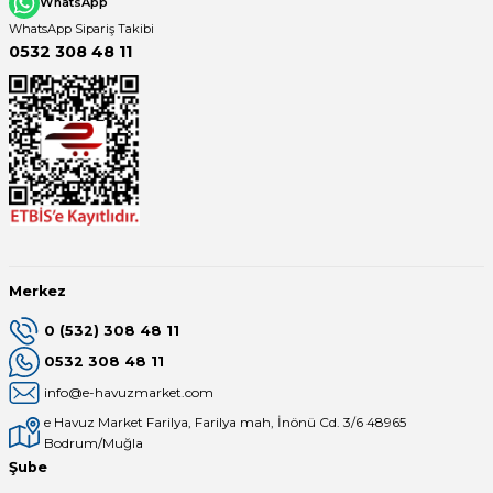
WhatsApp
WhatsApp Sipariş Takibi
0532 308 48 11
Merkez
0 (532) 308 48 11
0532 308 48 11
info@e-havuzmarket.com
e Havuz Market Farilya, Farilya mah, İnönü Cd. 3/6 48965
Bodrum/Muğla
Şube