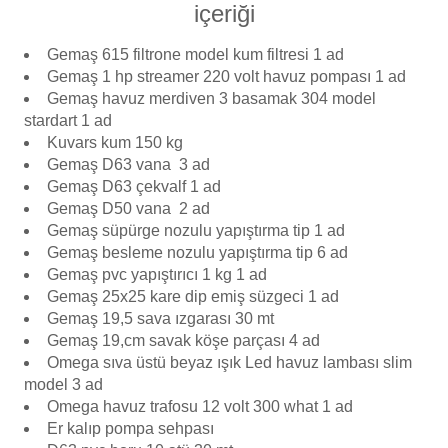
içeriği
Endüstriyel Blower
Havuz Kış Kimyasalı
Gemaş 615 filtrone model kum filtresi 1 ad
Ayak Havuzu
Gemaş 1 hp streamer 220 volt havuz pompası 1 ad
Kalsiyum Hipoklorit
Gemaş havuz merdiven 3 basamak 304 model
Bahçe Havuz
stardart 1 ad
ri
Kuvars kum 150 kg
Süper Pool
Gemaş D63 vana 3 ad
alları
Gemaş D63 çekvalf 1 ad
Gemaş D50 vana 2 ad
Tuz
lmate Havuz Robotu Yedek
Gemaş süpürge nozulu yapıştırma tip 1 ad
ücre Temizleyici
alzemeleri
Gemaş besleme nozulu yapıştırma tip 6 ad
Gemaş pvc yapıştırıcı 1 kg 1 ad
Dalgıç Pompa
Gemaş 25x25 kare dip emiş süzgeci 1 ad
Gemaş 19,5 sava ızgarası 30 mt
Gemaş 19,cm savak köşe parçası 4 ad
Dezenfeksiyon
Omega sıva üstü beyaz ışık Led havuz lambası slim
model 3 ad
Omega havuz trafosu 12 volt 300 what 1 ad
Havuz Güvenlik
Er kalıp pompa sehpası