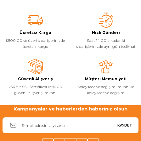
Gemaş Pool Technology
%25
Gemaş 60 m3-80 m3 Taşma kanallı Havuz Yapım Malzemeleri Mekanik Set
Ürün resmi kalitesiz, bozuk veya görüntülenemiyor.
Ürün açıklamasında eksik bilgiler bulunuyor.
Yangın Pompası
Ürün bilgilerinde hatalar bulunuyor.
₺ 177.991,17
Ücretsiz Kargo
Hızlı Gönderi
Ürün fiyatı diğer sitelerden daha pahalı.
₺ 133.493,38
₺500,00 ve üzeri siparişlerinizde
Saat 14:00’a kadar ki
Bu ürüne benzer farklı alternatifler olmalı.
ücretsiz kargo
siparişlerinizde aynı gün teslimat
Sepete Ekle
Gemaş Pool Technology
%20
Dıştan Takma Hazır Havuz Filtrasyon Sistemi
Güvenli Alışveriş
Müşteri Memuniyeti
Gönder
256 Bit SSL Sertifikası ile %100
Kolay iade ve değişim imkanı ile
güvenli alışveriş imkanı
kolay iade ve değişim
₺ 60.011,84
₺ 48.009,47
Kampanyalar ve haberlerden haberiniz olsun
Sepete Ekle
KAYDET