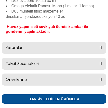
D63 pvc boru 10 atü 30 mt
Omega elektrik Panosu Mono (1 motor+1 lamba)
Havuz
D63 muhtelif fitinx malzemeler
si Kapağı
dirsek,manşon,te,
redüksiyon 40 ad
Havuz Pompa
Havuz yapım seti sevkıyatı ücretsiz ambar ile
gönderim yapılmaktadır.
Havuz
eri
Yorumlar
Jakuzi Sauna
Taksit Seçenekleri
Bu ürüne ilk yorumu siz yapın!
Kartuş Filtreler
Önerileriniz
Yorum Yaz
Kuvars Cam
Bu ürünün fiyat bilgisi, resim, ürün açıklamalarında ve diğer
konularda yetersiz gördüğünüz noktaları öneri formunu kullanarak
TAVSİYE EDİLEN ÜRÜNLER
tarafımıza iletebilirsiniz.
Görüş ve önerileriniz için teşekkür ederiz.
Olimpik Havuz