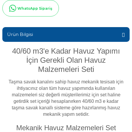
Sıvı Ph- Düşürücü
WhatsApp Sipariş
Gemaş Havuz
Havuz Vana
Toz Ph+ Yükseltici
Wtr Havuz
Havuz Isıtma
Ürün Bilgisi
Wtr Havuz Kimyasalları Setleri
40/60 m3'e Kadar Havuz Yapımı
Yosun Öldürücü
Selenoid
Havuz Elektrik
İçin Gerekli Olan Havuz
alları
Malzemeleri Seti
Alkalinite Düşürücü
Havuz Sarf
Taşma savak kanalını sahip havuz mekanik tesisatı için
ihtiyacınız
olan tüm havuz yapımında kullanılan
Ayak Dezenfektanı
malzemeleri siz
değerli
müşterilerimiz için set haline
Havuz
getirdik set
içeriği
hesaplanırken 40/60 m3 e kadar
 Perdeleri
e Pool Expert
taşma savak kanallı sisteme göre hazırlanmış havuz
mekanik yapım setidir.
Bahçe Süs Havuzu
Havuz Filtre
Mekanik Havuz Malzemeleri Set