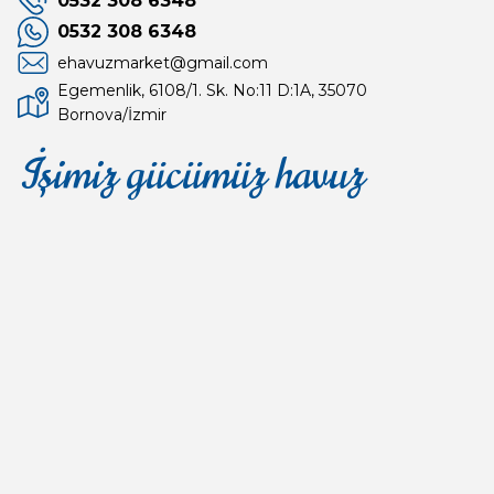
0532 308 6348
0532 308 6348
ehavuzmarket@gmail.com
Egemenlik, 6108/1. Sk. No:11 D:1A, 35070
Bornova/İzmir
İşimiz gücümüz havuz
Mağaza
Depomuz