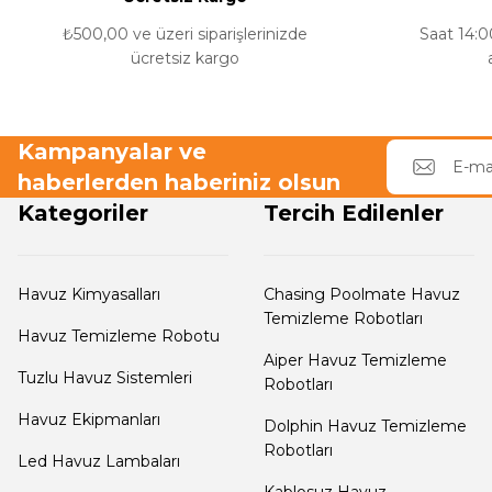
Termometreleri
₺500,00 ve üzeri siparişlerinizde
Saat 14:00
ücretsiz kargo
Jakuzi Sauna
Ekipmanları
Kampanyalar ve
haberlerden haberiniz olsun
Kategoriler
Tercih Edilenler
Kartuş Filtreler
Kuvars Cam
Havuz Kimyasalları
Chasing Poolmate Havuz
Temizleme Robotları
Filtre Kumu
Havuz Temizleme Robotu
Aiper Havuz Temizleme
Tuzlu Havuz Sistemleri
Robotları
Olimpik
Havuz Ekipmanları
Dolphin Havuz Temizleme
Havuz Malzemeleri
Robotları
Led Havuz Lambaları