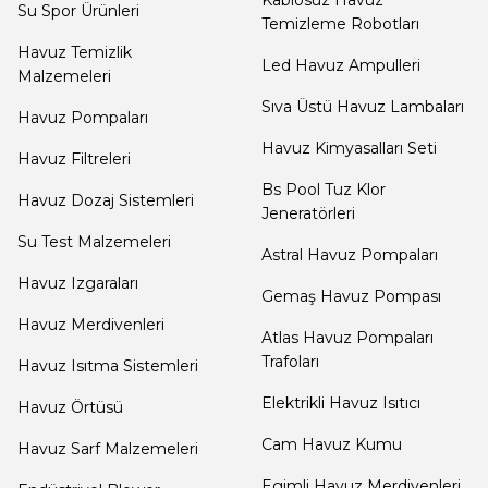
Kablosuz Havuz
Su Spor Ürünleri
Yangın Pompası
Temizleme Robotları
Havuz Temizlik
Led Havuz Ampulleri
Malzemeleri
Sıva Üstü Havuz Lambaları
Havuz Pompaları
Havuz Kimyasalları Seti
Havuz Filtreleri
Bs Pool Tuz Klor
Havuz Dozaj Sistemleri
Jeneratörleri
Su Test Malzemeleri
Astral Havuz Pompaları
Havuz Izgaraları
Gemaş Havuz Pompası
Havuz Merdivenleri
Atlas Havuz Pompaları
Trafoları
Havuz Isıtma Sistemleri
Elektrikli Havuz Isıtıcı
Havuz Örtüsü
Cam Havuz Kumu
Havuz Sarf Malzemeleri
Egimli Havuz Merdivenleri