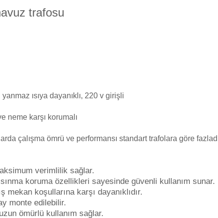
Toz Ph+ Yükseltici
avuz trafosu
Wtr Havuz Kimyasalları Setleri
Yosun Öldürücü
i yanmaz ısıya dayanıklı, 220 v girişli
ve neme karşı korumalı
rda çalışma ömrü ve performansı standart trafolara göre fazladı
maksimum verimlilik sağlar.
ısınma koruma özellikleri sayesinde güvenli kullanım sunar.
ş mekan koşullarına karşı dayanıklıdır.
y monte edilebilir.
 uzun ömürlü kullanım sağlar.