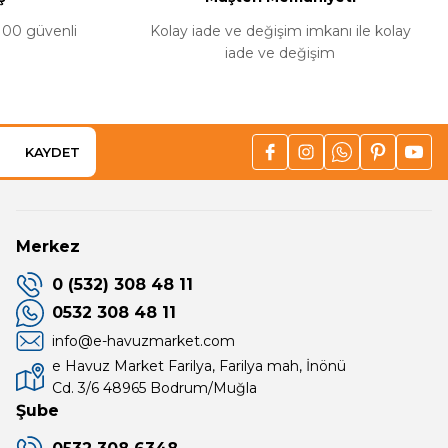
%100 güvenli
Kolay iade ve değişim imkanı ile kolay
iade ve değişim
KAYDET
Merkez
0 (532) 308 48 11
0532 308 48 11
info@e-havuzmarket.com
e Havuz Market Farilya, Farilya mah, İnönü
Cd. 3/6 48965 Bodrum/Muğla
Şube