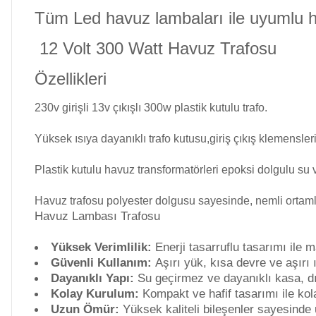
Tüm Led havuz lambaları ile uyumlu h
Gemaş Havuz
Havuz Isıtma
Kimyasalları
12 Volt 300 Watt Havuz Trafosu
Sistemleri
Özellikleri
Wtr Havuz
Havuz Elektrik
230v girişli 13v çıkışlı 300w plastik kutulu trafo.
Kimyasalları
Panoları
Yüksek ısıya dayanıklı trafo kutusu,giriş çıkış klemensler
Selenoid
Havuz Sarf
Plastik kutulu havuz transformatörleri
epoksi dolgulu
su 
Havuz Kimyasalları
Malzemeleri
Havuz trafosu polyester dolgusu sayesinde, nemli ortamla
Havuz Lambası Trafosu
Alkalinite Düşürücü
Havuz
Yüksek Verimlilik:
Enerji tasarruflu tasarımı ile 
Şelaleleri Su Perdeleri
Güvenli Kullanım:
Aşırı yük, kısa devre ve aşırı 
Dayanıklı Yapı:
Su geçirmez ve dayanıklı kasa, dı
Ayak Dezenfektanı
Kolay Kurulum:
Kompakt ve hafif tasarımı ile kola
Bahçe Süs Havuzu
Uzun Ömür:
Yüksek kaliteli bileşenler sayesinde