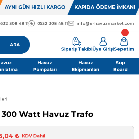
AYNI GÜN HIZLI KARGO
KAPIDA ÖDEME İMKANI
0532 308 48 11
0532 308 48 11
info@e-havuzmarket.com
ARA
Sipariş Takibi
Üye Girişi
Sepetim
avuz
Havuz
Havuz
Sup
ınlatma
Pompaları
Ekipmanları
Board
leri
 300 Watt Havuz Trafo
6,04 ₺
KDV Dahil