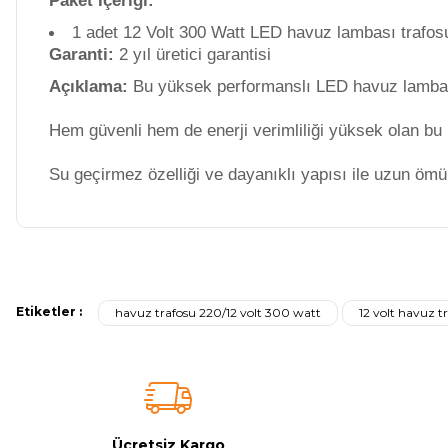
Paket İçeriği:
Dalgıç Pompa
Jenaratörü Hücre Temizleyici
1 adet 12 Volt 300 Watt LED havuz lambası trafos
Garanti:
2 yıl üretici garantisi
Dezenfeksiyon
Açıklama:
Bu yüksek performanslı LED havuz lambası t
Sistemleri
Hem güvenli hem de enerji verimliliği yüksek olan bu
Su geçirmez özelliği ve dayanıklı yapısı ile uzun ömü
Havuz Güvenlik
Havuz
Bu ürünün fiyat bilgisi, resim, ürün açıklamalarında ve diğer konulard
Makine Dairesi Kapağı
Görüş ve önerileriniz için teşekkür ederiz.
Etiketler :
havuz trafosu 220/12 volt 300 watt
12 volt havuz t
Ürün resmi kalitesiz, bozuk veya görüntülenemiyor.
Havuz Pompa
Ürün açıklamasında eksik bilgiler bulunuyor.
Sehpa
Ürün bilgilerinde hatalar bulunuyor.
Ürün fiyatı diğer sitelerden daha pahalı.
Havuz
Bu ürüne benzer farklı alternatifler olmalı.
Ücretsiz Kargo