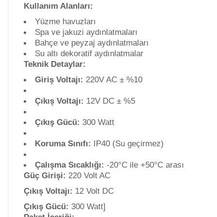
Kullanım Alanları:
e Pool Expert
Yüzme havuzları
Endüstriyel Blower
Spa ve jakuzi aydınlatmaları
Bahçe ve peyzaj aydınlatmaları
Havuz Filtre
Su altı dekoratif aydınlatmalar
Temizleyici
Teknik Detaylar:
Ayak Havuzu
Giriş Voltajı:
220V AC ± %10
Havuz Kış Kimyasalı
Çıkış Voltajı:
12V DC ± %5
Bahçe
Havuz Duş Sistemleri
Çıkış Gücü:
300 Watt
Kalsiyum Hipoklorit
Koruma Sınıfı:
IP40 (Su geçirmez)
Çalışma Sıcaklığı:
-20°C ile +50°C arası
Süper
Chasing Poolmate Havuz Robotu Yedek
Güç Girişi:
220 Volt AC
Pool Havuz Kimyasalları
Parça Sarf Malzemeleri
Çıkış Voltajı:
12 Volt DC
Çıkış Gücü:
300 Watt]
Tuz