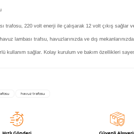
u
rafosu, 220 volt enerji ile çalışarak 12 volt çıkış sağlar 
 havuz lambası trafsu, havuzlarınızda ve dış mekanlarınızda
rlü kullanım sağlar. Kolay kurulum ve bakım özellikleri sayes
a yetersiz gördüğünüz noktaları öneri formunu kullanarak tarafımıza iletebilirsi
Bu ürüne ilk yorumu siz yapın!
rafosu
havuz trafosu
Yorum Yaz
Hızlı Gönderi
Güvenli Alışveri