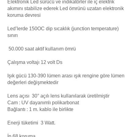
Elektronik Led sürücü ve indikatörler ile iç elektrik
Endüstriyel Blower
akımını stabilize ederek Led ömrünü uzatan elektronik
Alkalinite Düşürücü
koruma devresi
Ayak Havuzu
Led’lerde 150OC dip sıcaklık (junction temperature)
Ayak Dezenfektanı
Bahçe Havuz
sınırı
ri
e Pool Expert
50.000 saat aktif kullanım ömrü
Havuz Filtre
Çalışma voltajı 12 volt Ds
lmate Havuz Robotu Yedek
alzemeleri
Işık gücü 130-390 lümen arası ışık rengine göre lümen
değerleri değişmektedir
Havuz Kış Kimyasalı
Dalgıç Pompa
Lens açısı
30° açılı lens kullanılarak üretilmiştir
Kalsiyum Hipoklorit
Cam : UV dayanımlı polikarbonat
Dezenfeksiyon
Bağlantı : 1 m. kablo ile birlikte
Süper Pool
alları
Enerji tüketimi 3 Watt.
Havuz Güvenlik
İp 68 koruma