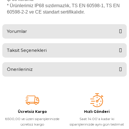
Tuz
* Ürünlerimiz IP68 sızdırmazlık, TS EN 60598-1, TS EN
ücre Temizleyici
Havuz
60598-2-2 ve CE standart sertifikalıdır.
si Kapağı
Havuz Pompa
Yorumlar
Havuz
Taksit Seçenekleri
Bu ürüne ilk yorumu siz yapın!
eri
Önerileriniz
Jakuzi Sauna
Yorum Yaz
Bu ürünün fiyat bilgisi, resim, ürün açıklamalarında ve diğer
konularda yetersiz gördüğünüz noktaları öneri formunu kullanarak
Kartuş Filtreler
tarafımıza iletebilirsiniz.
Görüş ve önerileriniz için teşekkür ederiz.
Kuvars Cam
Ürün resmi kalitesiz, bozuk veya görüntülenemiyor.
Ücretsiz Kargo
Hızlı Gönderi
₺500,00 ve üzeri siparişlerinizde
Saat 14:00’a kadar ki
Ürün açıklamasında eksik bilgiler bulunuyor.
ücretsiz kargo
siparişlerinizde aynı gün teslimat
Olimpik Havuz
Ürün bilgilerinde hatalar bulunuyor.