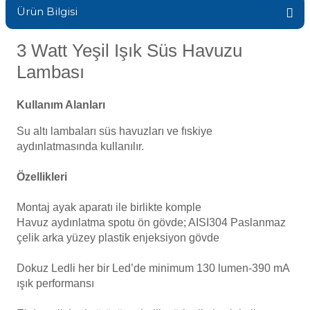
H Düşürücü
Ürün Bilgisi
Sıvı Ph- Düşürücü
Havuz Vana
3 Watt Yeşil Işık Süs Havuzu
Toz Ph+ Yükseltici
seltici
Lambası
Havuz Isıtma
Wtr Havuz Kimyasalları Setleri
ağlayıcı
Kullanım Alanları
Yosun Öldürücü
Havuz Elektrik
Su altı lambaları süs havuzları ve fıskiye
aydınlatmasında kullanılır.
Özellikleri
Havuz Sarf
Havuz Kimyasalları
Montaj ayak aparatı ile birlikte komple
Havuz aydınlatma spotu ön gövde; AISI304 Paslanmaz
Havuz
çelik arka yüzey plastik enjeksiyon gövde
Wtr Havuz
 Perdeleri
Dokuz Ledli her bir Led’de minimum 130 lumen-390 mA
Bahçe Süs Havuzu
ışık performansı
Selenoid
alları