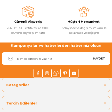
Ürün fiyatı diğer sitelerden daha pahalı.
Bu ürüne benzer farklı alternatifler olmalı.
Yangın Pompası
Güvenli Alışveriş
Müşteri Memuniyeti
256 Bit SSL Sertifikası ile %100
Kolay iade ve değişim imkanı ile
güvenli alışveriş imkanı
kolay iade ve değişim
Kampanyalar ve haberlerden haberiniz olsun
Gönder
KAYDET
Kategoriler
Tercih Edilenler