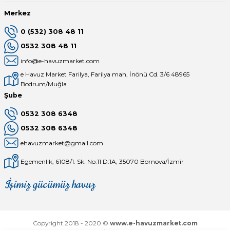
Merkez
0 (532) 308 48 11
0532 308 48 11
info@e-havuzmarket.com
e Havuz Market Farilya, Farilya mah, İnönü Cd. 3/6 48965
Bodrum/Muğla
Şube
0532 308 6348
0532 308 6348
ehavuzmarket@gmail.com
Egemenlik, 6108/1. Sk. No:11 D:1A, 35070 Bornova/İzmir
İşimiz gücümüz havuz
Mağaza
Depomuz
Copyright 2018 - 2020 ©
www.e-havuzmarket.com