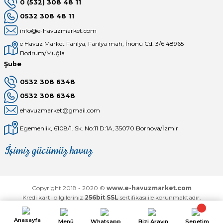
0 (532) 308 48 11
0532 308 48 11
info@e-havuzmarket.com
e Havuz Market Farilya, Farilya mah, İnönü Cd. 3/6 48965
Bodrum/Muğla
Şube
0532 308 6348
0532 308 6348
ehavuzmarket@gmail.com
Egemenlik, 6108/1. Sk. No:11 D:1A, 35070 Bornova/İzmir
İşimiz gücümüz havuz
Mağaza
Depomuz
Copyright 2018 - 2020 ©
www.e-havuzmarket.com
Kredi kartı bilgileriniz
256bit SSL
sertifikası ile korunmaktadır.
Anasayfa
Menü
Whatsapp
Bizi Arayın
Sepetim