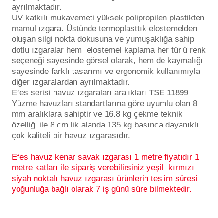
Endüstriyel Blower
ayrılmaktadır.
UV katkılı mukavemeti yüksek polipropilen plastikten
Havuz Kış Kimyasalı
mamul ızgara. Üstünde termoplasttık elostemelden
Ayak Havuzu
oluşan silgi nokta dokusuna ve yumuşaklığa sahip
Kalsiyum Hipoklorit
dotlu ızgaralar hem elostemel kaplama her türlü renk
Bahçe Havuz
seçeneği sayesinde görsel olarak, hem de kaymalığı
ri
sayesinde farklı tasarımı ve ergonomik kullanımıyla
Süper Pool
alları
diğer ızgaralardan ayrılmaktadır.
Efes serisi havuz ızgaraları aralıkları TSE 11899
Yüzme havuzları standartlarına göre uyumlu olan 8
Tuz
lmate Havuz Robotu Yedek
mm aralıklara sahiptir ve 16.8 kg çekme teknik
ücre Temizleyici
alzemeleri
özelliği ile 8 cm lik alanda 135 kg basınca dayanıklı
çok kaliteli bir havuz ızgarasıdır.
Dalgıç Pompa
Efes havuz kenar savak ızgarası 1 metre fiyatıdır 1
metre katları ile sipariş verebilirsiniz yeşil kırmızı
Dezenfeksiyon
siyah noktalı havuz ızgarası ürünlerin teslim süresi
yoğunluğa bağlı olarak 7 iş günü süre bilmektedir.
Havuz Güvenlik