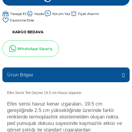
Sıvı Ph- Düşürücü
Gemaş Havuz
Havuz Vana
Tavsiye Et
Yazdır
Yorum Yaz
Fiyat Alarmı
Toz Ph+ Yükseltici
KARGO BEDAVA
Wtr Havuz
Havuz Isıtma
Wtr Havuz Kimyasalları Setleri
WhatsApp Sipariş
Yosun Öldürücü
Selenoid
Havuz Elektrik
alları
Ürün Bilgisi
Alkalinite Düşürücü
Havuz Sarf
Ayak Dezenfektanı
Efes Serisi Tek Geçme 19.5 cm Havuz Izgarası
Havuz
Efes serisi havuz kenar ızgaraları, 19.5 cm
 Perdeleri
e Pool Expert
genişliğinde 2.5 cm yüksekliğinde üzerinde farklı
renklerde termoplasttık elostemelden oluşan nokta
Bahçe Süs Havuzu
Havuz Filtre
ped yumuşak dokusu sayesinde kaymazlık etkisi ve
görsel şıklığı ile standart ızgaralardan