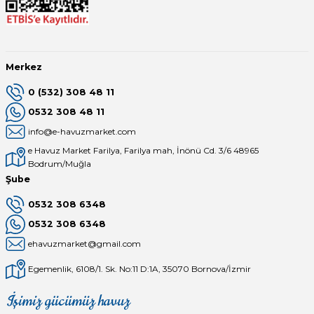
Endüstriyel Blower
Havuz Kış Kimyasalı
Ayak Havuzu
Kalsiyum Hipoklorit
Merkez
Bahçe Havuz
0 (532) 308 48 11
ri
Süper Pool
0532 308 48 11
alları
info@e-havuzmarket.com
e Havuz Market Farilya, Farilya mah, İnönü Cd. 3/6 48965
Tuz
lmate Havuz Robotu Yedek
Bodrum/Muğla
ücre Temizleyici
alzemeleri
Şube
0532 308 6348
Dalgıç Pompa
0532 308 6348
ehavuzmarket@gmail.com
Dezenfeksiyon
Egemenlik, 6108/1. Sk. No:11 D:1A, 35070 Bornova/İzmir
Havuz Güvenlik
İşimiz gücümüz havuz
Mağaza
Depomuz