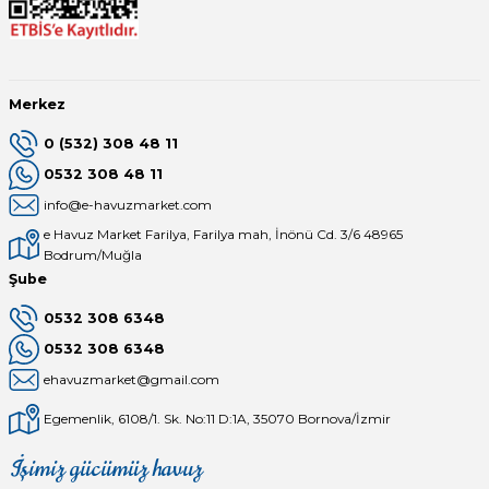
Endüstriyel Blower
Havuz Kış Kimyasalı
Ayak Havuzu
Kalsiyum Hipoklorit
Merkez
Bahçe Havuz
0 (532) 308 48 11
ri
Süper Pool
0532 308 48 11
alları
info@e-havuzmarket.com
e Havuz Market Farilya, Farilya mah, İnönü Cd. 3/6 48965
Tuz
lmate Havuz Robotu Yedek
Bodrum/Muğla
ücre Temizleyici
alzemeleri
Şube
0532 308 6348
Dalgıç Pompa
0532 308 6348
ehavuzmarket@gmail.com
Dezenfeksiyon
Egemenlik, 6108/1. Sk. No:11 D:1A, 35070 Bornova/İzmir
Havuz Güvenlik
İşimiz gücümüz havuz
Mağaza
Depomuz