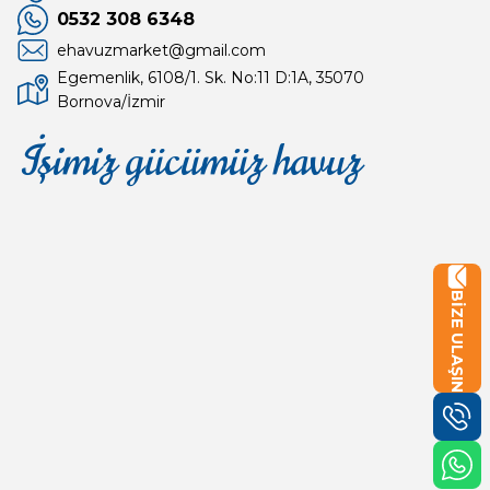
0532 308 6348
ehavuzmarket@gmail.com
Egemenlik, 6108/1. Sk. No:11 D:1A, 35070
Bornova/İzmir
İşimiz gücümüz havuz
Mağaza
Depomuz
BİZE ULAŞIN