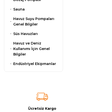
Gemaş Havuz
Sauna
Havuz Isıtma
Kimyasalları
Sistemleri
Havuz Suyu Pompaları
Genel Bilgiler
Wtr Havuz
Süs Havuzları
Havuz Elektrik
Kimyasalları
Panoları
Havuz ve Deniz
Kullanımı İçin Genel
Bilgiler
Selenoid
Havuz Sarf
Havuz Kimyasalları
Endüstriyel Ekipmanlar
Malzemeleri
Alkalinite Düşürücü
Havuz
Şelaleleri Su Perdeleri
Ayak Dezenfektanı
Ücretsiz Kargo
Bahçe Süs Havuzu