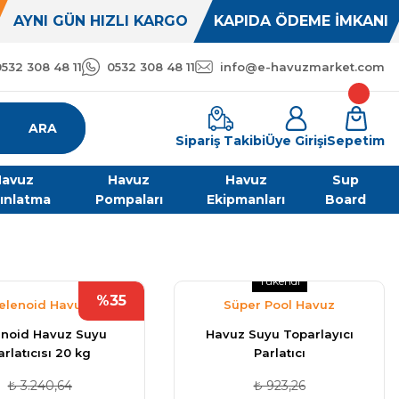
AYNI GÜN HIZLI KARGO
KAPIDA ÖDEME İMKANI
0532 308 48 11
0532 308 48 11
info@e-havuzmarket.com
ARA
Sipariş Takibi
Üye Girişi
Sepetim
avuz
Havuz
Havuz
Sup
ınlatma
Pompaları
Ekipmanları
Board
Tükendi
%35
elenoid Havuz
Süper Pool Havuz
Kimyasalları
Malzemeleri
enoid Havuz Suyu
Havuz Suyu Toparlayıcı
arlatıcısı 20 kg
Parlatıcı
₺ 3.240,64
₺ 923,26