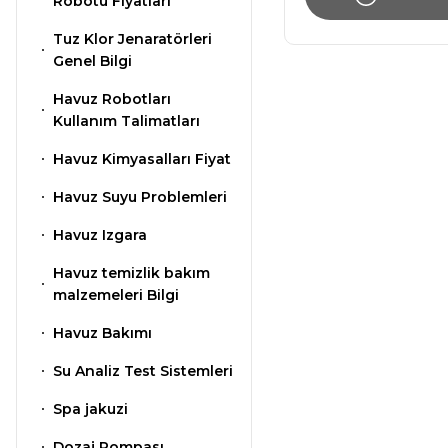
Klor Jeneratörü
Robotu Fiyatları
Nozulları
Çöktürücü
Süs Havuzu
Tuz Klor Jenaratörleri
Spino Havuz
Aydınlatma
Genel Bilgi
Robotları
Abs Skimmer
Havuz PH
Havuz Robotları
Düşürücü Toz
Kullanım Talimatları
Havuz Dozaj
Havuz Kimyasalları Fiyat
Sistemleri
Sıvı pH Düşürücü
Havuz Suyu Problemleri
Havuz Izgara
Mspa Jakuzi
pH Yükseltici
Havuz temizlik bakım
malzemeleri Bilgi
Su Sporları Dünyası
İyon Bağlayıcı
Havuz Bakımı
Su Analiz Test Sistemleri
Havuz Vana
Kostik
Spa jakuzi
Boru Fittings
Dozaj Pompası