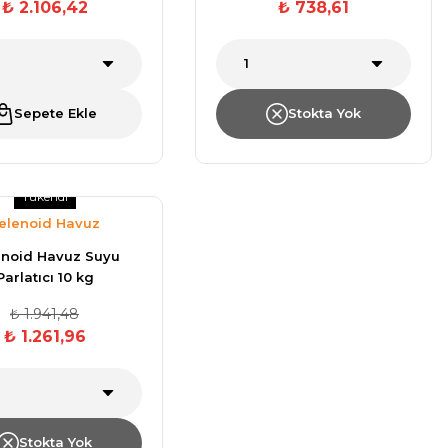
₺ 2.106,42
₺ 738,61
Sepete Ekle
Stokta Yok
Tükendi
elenoid Havuz
Kimyasalları
enoid Havuz Suyu
Parlatıcı 10 kg
₺ 1.941,48
₺ 1.261,96
Stokta Yok