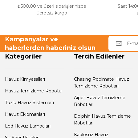
₺500,00 ve üzeri siparişlerinizde
Saat 14:00
e Pool Expert
ücretsiz kargo
Endüstriyel Blower
Havuz Filtre
Temizleyici
Kampanyalar ve
Ayak Havuzu
haberlerden haberiniz olsun
Kategoriler
Tercih Edilenler
Havuz Kış Kimyasalı
Bahçe
Havuz Duş Sistemleri
Havuz Kimyasalları
Chasing Poolmate Havuz
Kalsiyum Hipoklorit
Temizleme Robotları
Havuz Temizleme Robotu
Aiper Havuz Temizleme
Tuzlu Havuz Sistemleri
Robotları
Süper
Chasing Poolmate Havuz Robotu Yedek
Pool Havuz Kimyasalları
Havuz Ekipmanları
Dolphin Havuz Temizleme
Parça Sarf Malzemeleri
Robotları
Led Havuz Lambaları
Kablosuz Havuz
Tuz
Su Spor Ürünleri