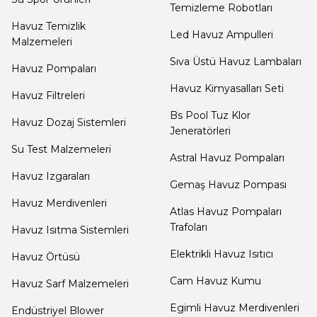
Dalgıç Pompa
Temizleme Robotları
Jenaratörü Hücre Temizleyici
Havuz Temizlik
Led Havuz Ampulleri
Malzemeleri
Dezenfeksiyon
Sıva Üstü Havuz Lambaları
Havuz Pompaları
Sistemleri
Havuz Kimyasalları Seti
Havuz Filtreleri
Bs Pool Tuz Klor
Havuz Dozaj Sistemleri
Havuz Güvenlik
Jeneratörleri
Su Test Malzemeleri
Astral Havuz Pompaları
Havuz Izgaraları
Havuz
Gemaş Havuz Pompası
Makine Dairesi Kapağı
Havuz Merdivenleri
Atlas Havuz Pompaları
Trafoları
Havuz Isıtma Sistemleri
Havuz Pompa
Elektrikli Havuz Isıtıcı
Havuz Örtüsü
Sehpa
Cam Havuz Kumu
Havuz Sarf Malzemeleri
Egimli Havuz Merdivenleri
Endüstriyel Blower
Havuz