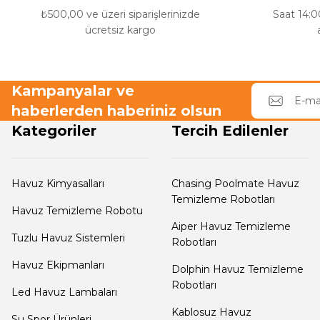
₺500,00 ve üzeri siparişlerinizde
Saat 14:00
Havuz Filtre
ücretsiz kargo
Endüstriyel Blower
Temizleyici
Kampanyalar ve
Ayak Havuzu
Havuz Kış Kimyasalı
haberlerden haberiniz olsun
Kategoriler
Tercih Edilenler
Bahçe
Kalsiyum Hipoklorit
Havuz Duş Sistemleri
Havuz Kimyasalları
Chasing Poolmate Havuz
Temizleme Robotları
Süper
Havuz Temizleme Robotu
Pool Havuz Kimyasalları
Aiper Havuz Temizleme
Tuzlu Havuz Sistemleri
Robotları
Chasing Poolmate Havuz Robotu Yedek
Havuz Ekipmanları
Dolphin Havuz Temizleme
Parça Sarf Malzemeleri
Tuz
Robotları
Led Havuz Lambaları
Jenaratörü Hücre Temizleyici
Kablosuz Havuz
Su Spor Ürünleri