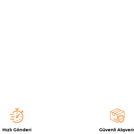
Toz Ph+ Yükseltici
Wtr Havuz Kimyasalları Setleri
Yosun Öldürücü
Hızlı Gönderi
Güvenli Alışveri