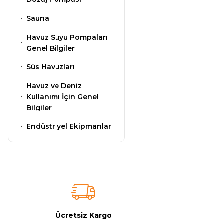
Sauna
Havuz Isıtma
Sistemleri
Wtr Havuz
Havuz Suyu Pompaları
Genel Bilgiler
Kimyasalları
Süs Havuzları
Havuz Elektrik
Panoları
Selenoid
Havuz ve Deniz
Kullanımı İçin Genel
Havuz Kimyasalları
Bilgiler
Havuz Sarf
Endüstriyel Ekipmanlar
Malzemeleri
Alkalinite Düşürücü
Havuz
Ayak Dezenfektanı
Şelaleleri Su Perdeleri
e Pool Expert
Ücretsiz Kargo
Bahçe Süs Havuzu