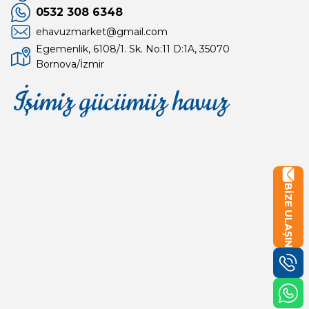
0532 308 6348
ehavuzmarket@gmail.com
Egemenlik, 6108/1. Sk. No:11 D:1A, 35070
Bornova/İzmir
İşimiz gücümüz havuz
Mağaza
Depomuz
BİZE ULAŞIN