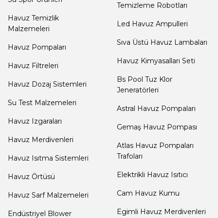
Dalgıç Pompa
Temizleme Robotları
Havuz Temizlik
Led Havuz Ampulleri
Malzemeleri
Dezenfeksiyon
Sıva Üstü Havuz Lambaları
Havuz Pompaları
Sistemleri
Havuz Kimyasalları Seti
Havuz Filtreleri
Bs Pool Tuz Klor
Havuz Dozaj Sistemleri
Havuz Güvenlik
Jeneratörleri
Su Test Malzemeleri
Astral Havuz Pompaları
Havuz Izgaraları
Havuz
Gemaş Havuz Pompası
Makine Dairesi Kapağı
Havuz Merdivenleri
Atlas Havuz Pompaları
Trafoları
Havuz Isıtma Sistemleri
Havuz Pompa
Elektrikli Havuz Isıtıcı
Havuz Örtüsü
Sehpa
Cam Havuz Kumu
Havuz Sarf Malzemeleri
Egimli Havuz Merdivenleri
Endüstriyel Blower
Havuz