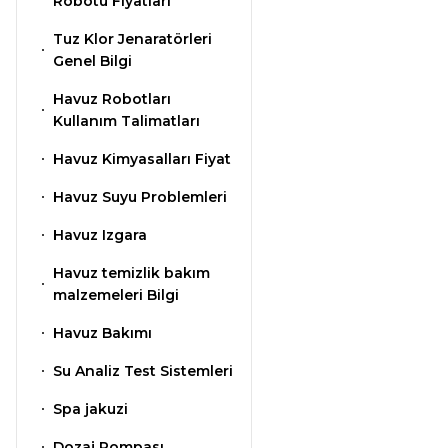
Klor Jeneratörü
Robotu Fiyatları
Nozulları
Süs Havuzu
Havuz PH
Tuz Klor Jenaratörleri
Spino Havuz
Aydınlatma
Düşürücü Toz
Genel Bilgi
Robotları
Abs Skimmer
Havuz Robotları
Kullanım Talimatları
Sıvı pH Düşürücü
Havuz Dozaj
Havuz Kimyasalları Fiyat
Sistemleri
Havuz Suyu Problemleri
pH Yükseltici
Havuz Izgara
Mspa Jakuzi
Havuz temizlik bakım
İyon Bağlayıcı
malzemeleri Bilgi
Su Sporları Dünyası
Havuz Bakımı
Kostik
Su Analiz Test Sistemleri
Havuz Vana
Spa jakuzi
Boru Fittings
Gemaş Havuz
Dozaj Pompası
Kimyasalları