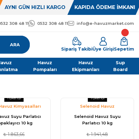
AYNI GÜN HIZLI KARGO
KAPIDA ÖDEME İMKANI
0532 308 48 11
0532 308 48 11
info@e-havuzmarket.com
ARA
Sipariş Takibi
Üye Girişi
Sepetim
avuz
Havuz
Havuz
Sup
ınlatma
Pompaları
Ekipmanları
Board
Tükendi
Tükendi
avuz Kimyasalları
Selenoid Havuz
Kimyasalları
avuz Suyu Parlatıcı
Selenoid Havuz Suyu
paklayıcı 10 kg
Parlatıcı 10 kg
₺ 1.863,66
₺ 1.941,48