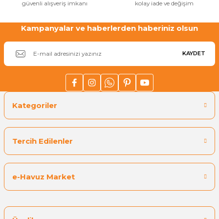
güvenli alışveriş imkanı
kolay iade ve değişim
Sıvı Ph- Düşürücü
Gemaş Havuz
Havuz Vana
Kampanyalar ve haberlerden haberiniz olsun
Toz Ph+ Yükseltici
KAYDET
Wtr Havuz
Havuz Isıtma
Wtr Havuz Kimyasalları Setleri
Yosun Öldürücü
Selenoid
Havuz Elektrik
alları
Kategoriler
Alkalinite Düşürücü
Havuz Sarf
Tercih Edilenler
Ayak Dezenfektanı
Havuz
 Perdeleri
e-Havuz Market
e Pool Expert
Bahçe Süs Havuzu
Havuz Filtre