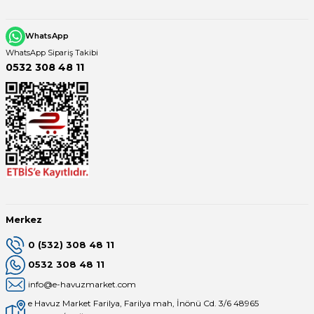
Endüstriyel Blower
Havuz Kış Kimyasalı
WhatsApp
Ayak Havuzu
WhatsApp Sipariş Takibi
Kalsiyum Hipoklorit
0532 308 48 11
Bahçe Havuz
ri
Süper Pool
alları
Tuz
lmate Havuz Robotu Yedek
ücre Temizleyici
alzemeleri
Dalgıç Pompa
Merkez
Dezenfeksiyon
0 (532) 308 48 11
0532 308 48 11
info@e-havuzmarket.com
Havuz Güvenlik
e Havuz Market Farilya, Farilya mah, İnönü Cd. 3/6 48965