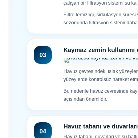
Dalgıç Pompa
çalışan bir filtrasyon sistemi su k
Tuz
Filtre temizliği, sirkülasyon süres
Jenaratörü Hücre Temizleyici
sezonunda filtrasyon sistemi daha y
Dezenfeksiyon
Sistemleri
Kaymaz zemin kullanımı 
Havuz Güvenlik
03
Havuz çevresindeki ıslak yüzeyler
Havuz
yüzeylerde kontrolsüz hareket etm
Makine Dairesi Kapağı
Bu nedenle havuz çevresinde kaym
açısından önemlidir.
Havuz Pompa
Sehpa
Havuz tabanı ve duvarları
04
Havuz tabanı, duvarları ve su hattı
Havuz