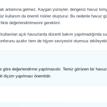
Toz Ph+ Yükseltici
mak anlamına gelmez. Kaygan yüzeyler, dengesiz havuz kimy
lsüz kullanım da önemli riskler oluşturur. Bu nedenle havuz gü
Wtr Havuz Kimyasalları Setleri
likte değerlendirilmesini gerektirir.
n kullanılan açık havuzlarda düzenli bakım yapılmadığında su 
Yosun Öldürücü
onforunu azaltır hem de hijyen seviyesini olumsuz etkileyebil
 göre değerlendirme yapılmasıdır. Temiz görünen bir havuz
nli ölçüm yapılması önemlidir.