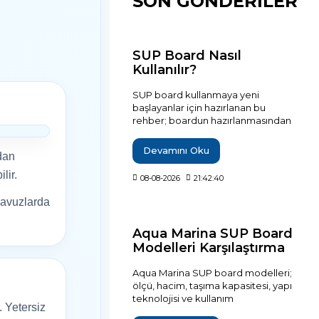
SON GÖNDERİLER
SUP Board Nasıl
Kullanılır?
SUP board kullanmaya yeni
başlayanlar için hazırlanan bu
rehber; boardun hazırlanmasından
suya girişe, ayağa kalkmadan denge
sağlamaya, doğru kürek
Devamını Oku
dan
tekniğinden dönüş ve rota
kontrolüne kadar temel kullanım
lir.
08-08-2026
21:42:40
adımlarını açıklar. Güvenli bir ilk sürüş
için gerekli ekipmanlar, rüzgâr ve su
 havuzlarda
koşulları, sık yapılan hatalar, düşme
sonrası boarda çıkış ve kullanım
Aqua Marina SUP Board
sonrası bakım gibi önemli noktaları
Modelleri Karşılaştırma
da kapsar.
Rehberi
Aqua Marina SUP board modelleri;
ölçü, hacim, taşıma kapasitesi, yapı
teknolojisi ve kullanım
. Yetersiz
karakterlerine göre karşılaştırılarak