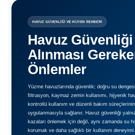
Havuz Örtüsü
Bahçe Aydınlatma
İthal Havuz
Bs Pool
Kablosuz Havuz Temizleme Robotları
Klor Üretim Hücreleri
Pompaları
HAVUZ GÜVENLİĞİ VE HİJYEN REHBERİ
Multi Tablet Klor
Havuz Yapım Seti
Zodiac Havuz
Havuz
Havuz Güvenliği 
Tüm Havuz pompa
Gemaş
Robotları
Aydınlatma Panoları
Puritron Yedek Elektrod
Alınması Gereke
Havuz Merdiven
Sıvı Klor Dezenfektan
Havuz Trafoları
Hayward Havuz
Önlemler
Gemaş Tuz
Robotları
Klor Jeneratörü
Havuz Filtreleri
Krom Led
Yosun Önleyici
Yüzme havuzlarında güvenlik; doğru su dengesi
Beatbot Havuz
Havuz Lambaları
filtrasyon, kaymaz zemin kullanımı, hijyenik ha
Robotları
Havuz Dip
kontrollü kullanım ve düzenli bakım süreçlerinin 
Otomatik Ph Düşürücü Dozaj Pompası
Emiş Süzgeçleri
uygulanmasıyla sağlanır. Havuz güvenliği yalnız
Lamba Yedek
Havuz Suyu Parlatıcı
Bwt Havuz
Parçaları
kazaları önlemek için değil, aynı zamanda su hi
Zodiac Tuz
Robotları
Havuz Besi
korumak ve daha sağlıklı bir kullanım deneyimi