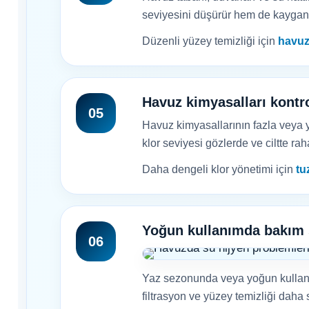
Termometreleri
seviyesini düşürür hem de kaygan
Düzenli yüzey temizliği için
havuz
Jakuzi Sauna
Ekipmanları
Havuz kimyasalları kontro
05
Havuz kimyasallarının fazla veya y
Kartuş Filtreler
klor seviyesi gözlerde ve ciltte raha
Daha dengeli klor yönetimi için
tu
Kuvars Cam
Filtre Kumu
Yoğun kullanımda bakım sı
06
Olimpik
Havuz Malzemeleri
Yaz sezonunda veya yoğun kullanıl
filtrasyon ve yüzey temizliği daha s