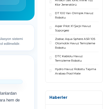
Antech Salt Ionic Inline Tuz
Klor Jeneratörü
DT 100 Yarı Olimpik Havuz
Robotu
Aiper Pilot X1 Şarjlı Havuz
Süpürgesi
Zodiac Aqua Sphere ASR 105
külasyon sistemi
Otomotik Havuz Temizleme
ol edilmelidir.
Robotu
DTC Kablolu Havuz
Temizleme Robotu
Hydro Havuz Robotu Taşıma
Arabası Pool Mate
lanlardan
Haberler
lara hem de