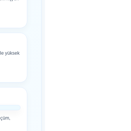
kle yüksek
lçüm,