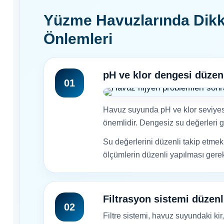
Yüzme Havuzlarında Dikk
Endüstriyel Blower
e Pool Expert
Önlemleri
Ayak Havuzu
Havuz Filtre
pH ve klor dengesi düzenl
01
Temizleyici
Bahçe
Havuz suyunda pH ve klor seviyesi
Havuz Duş Sistemleri
Havuz Kış Kimyasalı
önemlidir. Dengesiz su değerleri gö
Su değerlerini düzenli takip etmek
ölçümlerin düzenli yapılması gerek
Kalsiyum Hipoklorit
Chasing Poolmate Havuz Robotu Yedek
Parça Sarf Malzemeleri
Süper
Filtrasyon sistemi düzenl
02
Pool Havuz Kimyasalları
Filtre sistemi, havuz suyundaki kir