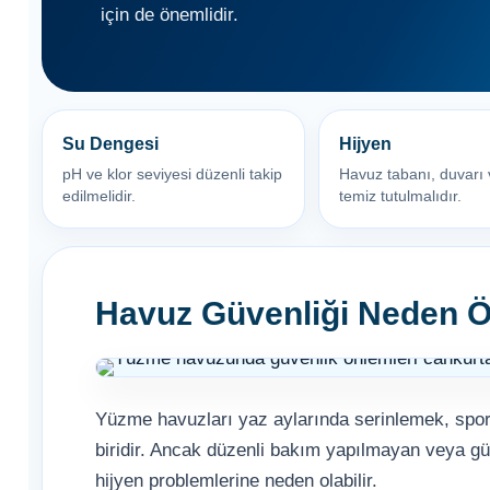
Klor Jeneratörü
Nozulları
için de önemlidir.
Süs Havuzu
Çöktürücü
Spino Havuz
Aydınlatma
Robotları
Abs Skimmer
Su Dengesi
Hijyen
Havuz PH Düşürücü Toz
Havuz Dozaj
pH ve klor seviyesi düzenli takip
Havuz tabanı, duvarı 
Sistemleri
edilmelidir.
temiz tutulmalıdır.
Sıvı pH Düşürücü
Mspa Jakuzi
Havuz Güvenliği Neden Ö
pH Yükseltici
Su Sporları Dünyası
Yüzme havuzları yaz aylarında serinlemek, spor 
İyon Bağlayıcı
Havuz Vana
biridir. Ancak düzenli bakım yapılmayan veya gü
Boru Fittings
hijyen problemlerine neden olabilir.