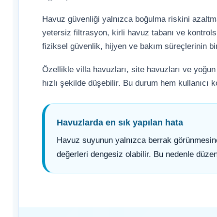
Kostik
Havuz güvenliği yalnızca boğulma riskini azalt
Havuz Isıtma
yetersiz filtrasyon, kirli havuz tabanı ve kontro
Sistemleri
fiziksel güvenlik, hijyen ve bakım süreçlerinin bir
Gemaş Havuz Kimyasalları
Havuz Elektrik
Özellikle villa havuzları, site havuzları ve yoğu
Panoları
hızlı şekilde düşebilir. Bu durum hem kullanıcı k
Wtr Havuz Kimyasalları
Havuz Sarf
Havuzlarda en sık yapılan hata
Selenoid Havuz Kimyasalları
Malzemeleri
Havuz suyunun yalnızca berrak görünmesine
değerleri dengesiz olabilir. Bu nedenle düze
Havuz
Alkalinite Düşürücü
Şelaleleri Su Perdeleri
Bahçe Süs Havuzu
Ayak Dezenfektanı