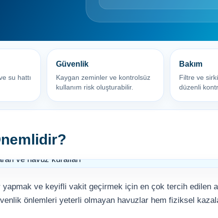
Kalsiyum Hipoklorit %65 Klor
Havuz Kışlık Bakım Ürünü
Kum Filtresi Temizleyici
Havuz Sıvı Ph Düşürücü
Güvenlik
Bakım
ve su hattı
Kaygan zeminler ve kontrolsüz
Filtre ve sir
Multi %90 Tablet Klor
Havuz Toz Ph+ Yükseltici
kullanım risk oluşturabilir.
düzenli kontr
Sıvı Asit Hidroklorik
Selenoid Havuz Kimyasalları setleri
nemlidir?
Sıvı Klor Sodyum Hipoklorit
yapmak ve keyifli vakit geçirmek için en çok tercih edilen a
Sıvı Ph- Düşürücü
venlik önlemleri yeterli olmayan havuzlar hem fiziksel kaza