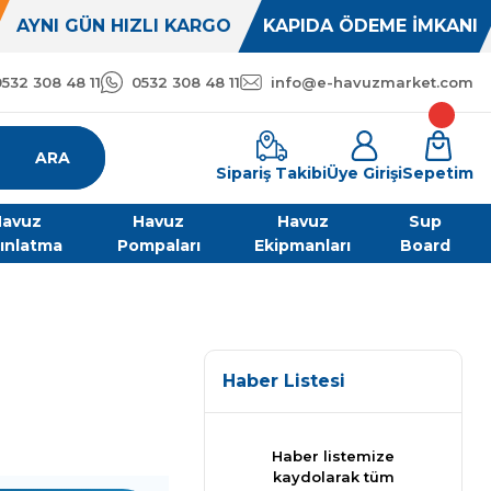
AYNI GÜN HIZLI KARGO
KAPIDA ÖDEME İMKANI
0532 308 48 11
0532 308 48 11
info@e-havuzmarket.com
ARA
Sipariş Takibi
Üye Girişi
Sepetim
avuz
Havuz
Havuz
Sup
ınlatma
Pompaları
Ekipmanları
Board
Haber Listesi
Haber listemize
kaydolarak tüm