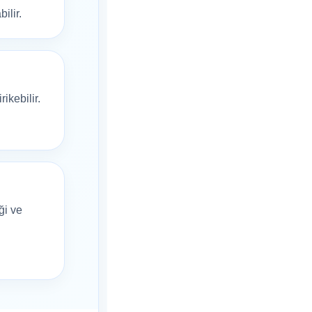
ilir.
ikebilir.
ği ve