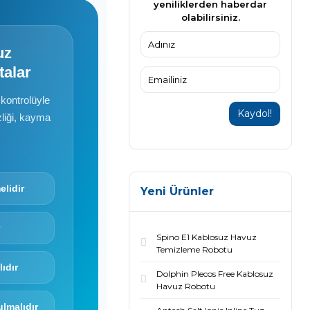
yeniliklerden haberdar
olabilirsiniz.
uz
talar
 kontrolüyle
Kaydol!
izliği, kayma
elidir
Yeni Ürünler
Spino E1 Kablosuz Havuz
Temizleme Robotu
ıdır
Dolphin Plecos Free Kablosuz
Havuz Robotu
ulmalıdır