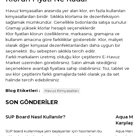
Havuz kimyasalları arasında yer alan klor, en fazla kullanılan
kimyasallardan biridir. Sıklıkla klorlama ile dezenfeksiyon
sağlamak mümkündür. Genellikle bidonlarda satışa sunulur.
Gramajı yüksek klorlar hesaplı seçeneklerdir.
Klor fiyatları klorun özelliklerine, markasına, gramajına ve
kullanım amacına göre farklılıklar gösterebilir. Klor, maliyet
olarak diğer kimyasal dezenfektanlardan daha uygun bir
seçenektir. Bu sebepten sıklıkla tercih edilir.
Farklı markaların üretmiş olduğu klor çeşitlerini E-Havuz
Market üzerinden görebilirsiniz. Satın almak istediğiniz
seçeneklere avantajlı fiyatlara sahip olabilirsiniz. Toz, tablet ve
sıvı klor çeşitlerini farklı gramajlarda tekli olarak ya da set
halinde tercih edebilirsiniz
Blog Etiketleri :
Havuz Kimyasalları
SON GÖNDERİLER
SUP Board Nasıl Kullanılır?
Aqua Mar
Karşılaş
SUP board kullanmaya yeni başlayanlar için hazırlanan bu
Aqua Marina