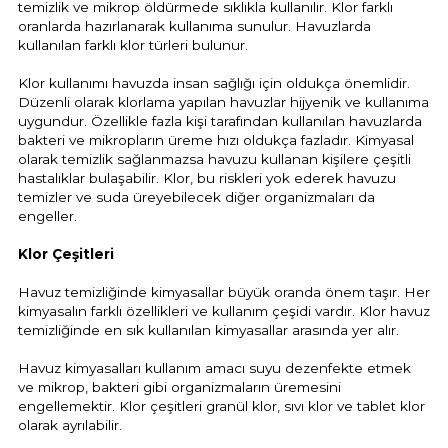
temizlik ve mikrop öldürmede sıklıkla kullanılır. Klor farklı
Havuz Trafoları
Havuz Merdiven
oranlarda hazırlanarak kullanıma sunulur. Havuzlarda
Hayward Havuz
kullanılan farklı klor türleri bulunur.
Gemaş Tuz
Gemaş %90 Tablet Klor
Ayak Dezenfektanı
Havuz Sıvı Klor
lor Dezenfektan
Havuz Filtreleri
Krom Led
örü
ları
Klor kullanımı havuzda insan sağlığı için oldukça önemlidir.
Beatbot Havuz
Düzenli olarak klorlama yapılan havuzlar hijyenik ve kullanıma
Gemaş hazır kimyasal bakım seti
Demir ve Setlik Giderici
Havuz Bağlı Klor Giderici
Havuz Dip
uygundur. Özellikle fazla kişi tarafından kullanılan havuzlarda
Lamba Yedek
Önleyici
eri
 Düşürücü Dozaj Pompası
bakteri ve mikropların üreme hızı oldukça fazladır. Kimyasal
Gemaş Multi Tablet Klor 200 gr
Havuz Suyu Bağlı Klor Giderici
Havuz İyon Baglayıcı
olarak temizlik sağlanmazsa havuzu kullanan kişilere çeşitli
Bwt Havuz Robotları
hastalıklar bulaşabilir. Klor, bu riskleri yok ederek havuzu
Havuz Besi
Zodiac Tuz
temizler ve suda üreyebilecek diğer organizmaları da
Kalsiyum Hipoklorit %65 Klor
Havuz Kışlık Bakım Ürünü
Süs Havuzu
örü
engeller.
Suyu Parlatıcı
Spino Havuz
Klor Çeşitleri
Kum Filtresi Temizleyici
Havuz Sıvı Ph Düşürücü
Abs Skimmer
Havuz temizliğinde kimyasallar büyük oranda önem taşır. Her
Multi %90 Tablet Klor
Havuz Toz Ph+ Yükseltici
rücü
kimyasalın farklı özellikleri ve kullanım çeşidi vardır. Klor havuz
Havuz Dozaj
temizliğinde en sık kullanılan kimyasallar arasında yer alır.
Sıvı Asit Hidroklorik
Selenoid Havuz Kimyasalları setle
Havuz kimyasalları kullanım amacı suyu dezenfekte etmek
Mspa Jakuzi
ve mikrop, bakteri gibi organizmaların üremesini
 PH Düşürücü Toz
engellemektir. Klor çeşitleri granül klor, sıvı klor ve tablet klor
Sıvı Klor Sodyum Hipoklorit
olarak ayrılabilir.
Su Sporları Dünyası