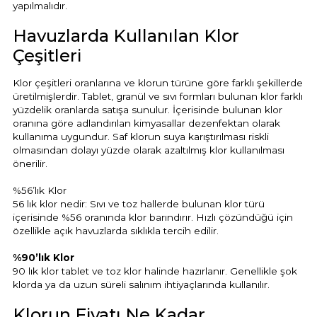
yapılmalıdır.
Havuzlarda Kullanılan Klor
Çeşitleri
Klor çeşitleri oranlarına ve klorun türüne göre farklı şekillerde
üretilmişlerdir. Tablet, granül ve sıvı formları bulunan klor farklı
yüzdelik oranlarda satışa sunulur. İçerisinde bulunan klor
oranına göre adlandırılan kimyasallar dezenfektan olarak
kullanıma uygundur. Saf klorun suya karıştırılması riskli
olmasından dolayı yüzde olarak azaltılmış klor kullanılması
önerilir.
%56’lık Klor
56 lık klor nedir: Sıvı ve toz hallerde bulunan klor türü
içerisinde %56 oranında klor barındırır. Hızlı çözündüğü için
özellikle açık havuzlarda sıklıkla tercih edilir.
%90’lık Klor
90 lık klor tablet ve toz klor halinde hazırlanır. Genellikle şok
klorda ya da uzun süreli salınım ihtiyaçlarında kullanılır.
Klorun Fiyatı Ne Kadar