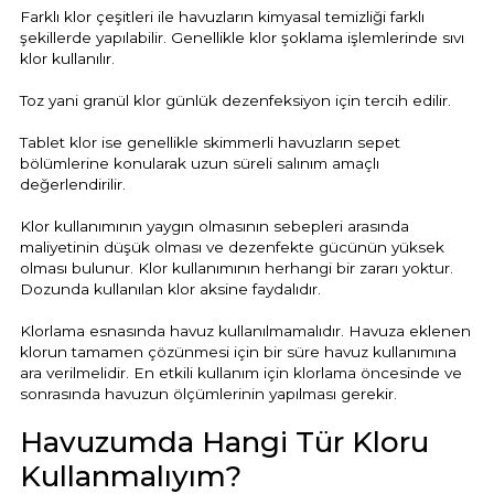
H Düşürücü
Farklı klor çeşitleri ile havuzların kimyasal temizliği farklı
Sıvı Ph- Düşürücü
şekillerde yapılabilir. Genellikle klor şoklama işlemlerinde sıvı
Havuz Vana
klor kullanılır.
Toz Ph+ Yükseltici
seltici
Toz yani granül klor günlük dezenfeksiyon için tercih edilir.
Havuz Isıtma
Wtr Havuz Kimyasalları Setleri
Tablet klor ise genellikle skimmerli havuzların sepet
ağlayıcı
bölümlerine konularak uzun süreli salınım amaçlı
değerlendirilir.
Yosun Öldürücü
Havuz Elektrik
Klor kullanımının yaygın olmasının sebepleri arasında
maliyetinin düşük olması ve dezenfekte gücünün yüksek
olması bulunur. Klor kullanımının herhangi bir zararı yoktur.
Havuz Sarf
Dozunda kullanılan klor aksine faydalıdır.
Havuz Kimyasalları
Klorlama esnasında havuz kullanılmamalıdır. Havuza eklenen
klorun tamamen çözünmesi için bir süre havuz kullanımına
Havuz
ara verilmelidir. En etkili kullanım için klorlama öncesinde ve
Wtr Havuz
 Perdeleri
sonrasında havuzun ölçümlerinin yapılması gerekir.
Havuzumda Hangi Tür Kloru
Bahçe Süs Havuzu
Selenoid
Kullanmalıyım?
alları