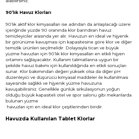
alabilirsiniz.
90’lık Havuz Klorları
Yangın Pompası
90’lık aktif klor kimyasalları ise adından da anlaşılacağı üzere
içeriğinde yüzde 90 oranında klor barındıran havuz
temizleyiciler arasında yer alır. Havuzun en ideal ve hijyenik
bir görünüme kavuşması için kapasitesine göre klor ve diğer
temizlik ürünleri seçilmelidir. Dolayısıyla ticari ve büyük
yüzme havuzları için 90’lık klor kimyasalları en etkili hijyen
ortamını sağlayacaktır. Kullanım talimatlarına uygun bir
şekilde havuz bakımı için kullanıldığında en etkili sonuçları
sunar. Klor bakımından değeri yüksek olsa da diğer pH
düzenleyici ve düşürücü kimyasal maddeler ile kullanılması
sayesinde sağlıklı ve hijyenik yüzme havuzuna
kavuşabilirsiniz. Genellikle günlük sirkülasyonun yoğun
olduğu büyük kapasiteli otel ve spor salonu gibi mekanlarda
bulunan yüzme
havuzları için en ideal klor çeşitlerinden biridir.
Havuzda Kullanılan Tablet Klorlar