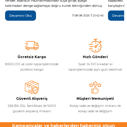
rehber; boardun hazırlanmasından suya girişe, ayağa
kapasitesi, 
kalkmadan denge sağlamaya, doğru kürek tekniğinden dönüş
karşılaştırı
ve rota kontrolüne kadar temel kullanım adımlarını açıklar.
olduğu tekni
Devamını Oku
Devamın
Güvenli bir ilk sürüş için gerekli ekipmanlar, rüzgâr ve su
08-08-2026
21:42:40
Monster, Hyp
koşulları, sık yapılan hatalar, düşme sonrası boarda çıkış ve
farkları inc
kullanım sonrası bakım gibi önemli noktaları da kapsar.
daha bilinçli
Ücretsiz Kargo
Hızlı Gönderi
₺500,00 ve üzeri siparişlerinizde
Saat 14:00’a kadar ki
ücretsiz kargo
siparişlerinizde aynı gün teslimat
Güvenli Alışveriş
Müşteri Memuniyeti
256 Bit SSL Sertifikası ile %100
Kolay iade ve değişim imkanı ile
güvenli alışveriş imkanı
kolay iade ve değişim
Kampanyalar ve haberlerden haberiniz olsun