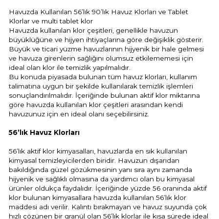
Endüstriyel Blower
Havuzda Kullanılan 56’lık 90’lık Havuz Klorları ve Tablet
Alkalinite Düşürücü
Klorlar ve multi tablet klor
Havuzda kullanılan klor çeşitleri, genellikle havuzun
Ayak Havuzu
büyüklüğüne ve hijyen ihtiyaçlarına göre değişiklik gösterir.
Ayak Dezenfektanı
Büyük ve ticari yüzme havuzlarının hijyenik bir hale gelmesi
Bahçe Havuz
ve havuza girenlerin sağlığını olumsuz etkilememesi için
ri
ideal olan klor ile temizlik yapılmalıdır.
e Pool Expert
Bu konuda piyasada bulunan tüm havuz klorları, kullanım
talimatına uygun bir şekilde kullanılarak temizlik işlemleri
sonuçlandırılmalıdır. İçeriğinde bulunan aktif klor miktarına
Havuz Filtre
göre havuzda kullanılan klor çeşitleri arasından kendi
lmate Havuz Robotu Yedek
havuzunuz için en ideal olanı seçebilirsiniz.
alzemeleri
56’lık Havuz Klorları
Havuz Kış Kimyasalı
Dalgıç Pompa
56’lık aktif klor kimyasalları, havuzlarda en sık kullanılan
Kalsiyum Hipoklorit
kimyasal temizleyicilerden biridir. Havuzun dışarıdan
bakıldığında güzel gözükmesinin yanı sıra aynı zamanda
Dezenfeksiyon
hijyenik ve sağlıklı olmasına da yardımcı olan bu kimyasal
Süper Pool
ürünler oldukça faydalıdır. İçeriğinde yüzde 56 oranında aktif
alları
klor bulunan kimyasallara havuzda kullanılan 56’lık klor
Havuz Güvenlik
maddesi adı verilir. Kalıntı bırakmayan ve havuz suyunda çok
hızlı çözünen bir granül olan 56’lık klorlar ile kısa sürede ideal