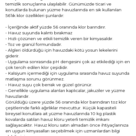
Tuz
temizlik sonuçlarına ulaşılabilir. Günümüzde ticari ve
ücre Temizleyici
Havuz
konutlarda bulunan yüzme havuzlarında en sık kullanılan
si Kapağı
56’lık klor özellikleri şunlardır:
• İçeriğinde aktif yüzde 56 oranında klor barındırır.
Havuz Pompa
• Havuz suyunda kalıntı bırakmaz
• Hızlı çözünen ve etkili temizlik veren bir kimyasaldır.
• Toz ve granül formundadır.
• Algleri öldürdüğü için havuzdaki kötü yosun lekelerini
Havuz
giderir.
eri
• Uygulama sonrasında pH dengesini çok az etkilediği için en
çok tercih edilen klor çeşididir.
• Kalsiyum içermediği için uygulama sırasında havuz suyunda
Jakuzi Sauna
matlaşma sorunu görünmez.
• Havuz suyu çok berrak ve güzel görünür.
• Genellikle uygulama alanları kaplıcalar, jakuziler ve yüzme
Kartuş Filtreler
havuzlarıdır.
Görüldüğü üzere yüzde 56 oranında klor barındıran toz klor
çeşitlerinde farklı ağırlıklar mevcuttur. Küçük kapasiteli
Kuvars Cam
bireysel konutlara ait yüzme havuzlarında 10 kg plastik
kovalarda satılan havuz kloru yeterli temizlik imkanı
sağlayacaktır. Havuz kloru satın almadan önce ihtiyaçlarınıza
en uygun kimyasalları seçebilmek için uzmanlardan bilgi
Olimpik Havuz