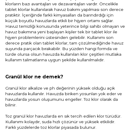
klorların bazı avantajları ve dezavantajları vardır. Öncelikle
tablet klorlar kullanılarak havuz bakımı yapılması son derece
pratiktir. İçeriğinde farklı kimyasalları da barındırdığı için
küçük boyutlu havuzlarda etkili bir hijyen ortamı sağlar.
Havuz temizliği konusunda yeterince bilgi sahibi olmayan ve
havuz bakımına yeni başlayan kişiler tek bir tablet klor ile
hijyen problemlerini üstesinden gelebilir. Kullanımı son
derece pratik olan tablet klorlar, tam çözülmediğinde havuz
suyunda parçacık bırakabilir. Bu yüzden hangi formda ve
türde olursa olsun havuzda kullanılan klor çeşitleri mutlaka
kullanım talimatlarına uygun şekilde kullanılmalıdır.
Granül klor ne demek?
Granül klor alkalize ve ph değerinin yüksek olduğu açık
havuzlarda kullanılır. Havuzda biriken yosunları yok eder ve
havuzlarda yosun oluşumunu engeller. Toz klor olarak da
bilinir.
Toz granül klor havuzlarda en sık tercih edilen klor türüdür.
Kullanımı kolaydır, suda hızlı çözünür ve yüksek etkilidir.
Farklı yüzdelerde toz klorlar piyasada bulunur.