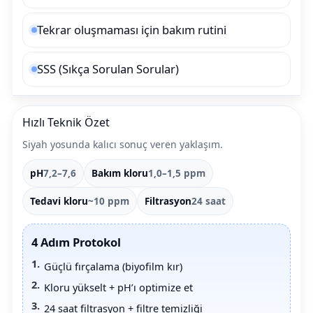
Havuz
Tekrar oluşmaması için bakım rutini
si Kapağı
SSS (Sıkça Sorulan Sorular)
Havuz Pompa
Havuz
Hızlı Teknik Özet
eri
Siyah yosunda kalıcı sonuç veren yaklaşım.
Jakuzi Sauna
pH
7,2–7,6
Bakım kloru
1,0–1,5 ppm
Tedavi kloru
~10 ppm
Filtrasyon
24 saat
Kartuş Filtreler
4 Adım Protokol
Kuvars Cam
Güçlü fırçalama (biyofilm kır)
Kloru yükselt + pH’ı optimize et
24 saat filtrasyon + filtre temizliği
Olimpik Havuz