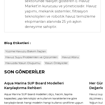
sektöründe faaliyet gösteren E-Havuz
Market’in kurucusu ve yöneticisidir. Havuz
yapımı, mekanik sistemler, filtrasyon
teknolojileri ve robotik havuz temizleme
ekipmanları alanında 25 yılı aşkın
deneyime sahiptir.
Blog Etiketleri :
Yüzme Havuzu Bakım İlaçları
Havuz Suyu Problemleri ve Çözümleri
Havuz Kloru
Havuzda Yosun Oluşumu
Yosun Önleyiciler
SON GÖNDERİLER
Aqua Marina SUP Board Modelleri
Her Gün 
Karşılaştırma Rehberi
Değerler
Aqua Marina SUP board modelleri; ölçü, hacim, taşıma
Havuz suyun
kapasitesi, yapı teknolojisi ve kullanım karakterlerine göre
ölçülmesi ge
karşılaştırılarak hangi modelin hangi kullanıcı profiline uygun
Yoğun kullan