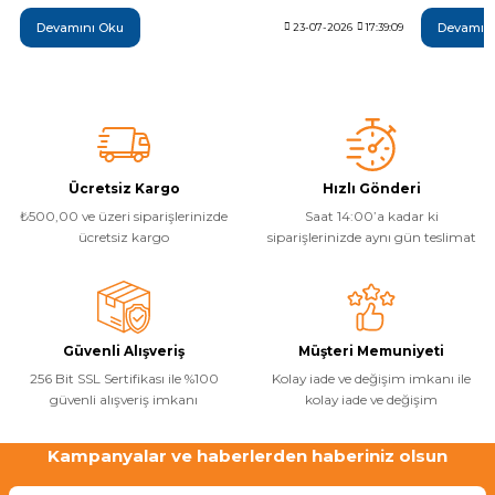
olduğu teknik verilerle açıklanıyor. Breeze, Vapor, Fusion,
da günlük t
Devamını Oku
Devamın
Monster, Hyper, Coral, Nexus ve Flare modelleri arasındaki temel
23-07-2026
17:39:09
yöntemi, ide
farkları inceleyerek ihtiyaçlarınıza en uygun şişme SUP board'u
sonrası yapı
daha bilinçli seçebilirsiniz.
temel adımla
Ücretsiz Kargo
Hızlı Gönderi
₺500,00 ve üzeri siparişlerinizde
Saat 14:00’a kadar ki
ücretsiz kargo
siparişlerinizde aynı gün teslimat
Güvenli Alışveriş
Müşteri Memuniyeti
256 Bit SSL Sertifikası ile %100
Kolay iade ve değişim imkanı ile
güvenli alışveriş imkanı
kolay iade ve değişim
Kampanyalar ve haberlerden haberiniz olsun