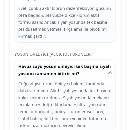
Evet, çünkü aktif klorun dezenfeksiyon gücünü
pH’a bağlıdır. pH yükseldikçe klorun aktif
formu azalır. Ancak siyah yosunda tek başına
pH düzeltmek yetmez; fırçalama ile biyofilmi
kırmak şarttır.
YOSUN ÖNLEYICI (ALGICIDE) ÜRÜNLERI
Havuz suyu yosun önleyici tek başına siyah
yosunu tamamen bitirir mi?
Çoğu algisit ürün “önleyici bakım” tarafında
daha verimlidir. Aktif siyah yosunda tek başına
kalıcı çözüm üretmez. Siyah yosunda mekanik
fırçalama + doğru klorlama + filtrasyon rutini
temel omurgadır; önleyici ürünler ise süreç
stabil hale geldikten sonra yeniden tutunma
riskini azaltmak için devreye alınır.