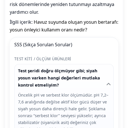
risk dönemlerinde yeniden tutunmayı azaltmaya
yardımcı olur.
İlgili içerik:
Havuz suyunda oluşan yosun bertarafı:
yosun önleyici kullanım oranı nedir?
SSS (Sıkça Sorulan Sorular)
TEST KITI / ÖLÇÜM ÜRÜNLERI
Test şeridi doğru ölçmüyor gibi; siyah
yosun varken hangi değerleri mutlaka
kontrol etmeliyim?
Öncelik pH ve serbest klor ölçümüdür. pH 7,2–
7,6 aralığında değilse aktif klor gücü düşer ve
siyah yosun daha dirençli hale gelir. Şoklama
sonrası “serbest klor” seviyesi yükselir; ayrıca
stabilizatör (siyanürik asit) değeriniz çok