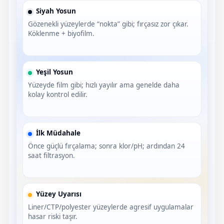
Sıvı Ph- Düşürücü
Siyah Yosun
Gemaş Havuz
Havuz Vana
Gözenekli yüzeylerde “nokta” gibi; fırçasız zor çıkar.
Köklenme + biyofilm.
Toz Ph+ Yükseltici
Wtr Havuz
Havuz Isıtma
Wtr Havuz Kimyasalları Setleri
Yeşil Yosun
Yüzeyde film gibi; hızlı yayılır ama genelde daha
Yosun Öldürücü
Selenoid
Havuz Elektrik
kolay kontrol edilir.
alları
Alkalinite Düşürücü
Havuz Sarf
İlk Müdahale
Önce güçlü fırçalama; sonra klor/pH; ardından 24
Ayak Dezenfektanı
saat filtrasyon.
Havuz
 Perdeleri
e Pool Expert
Yüzey Uyarısı
Bahçe Süs Havuzu
Liner/CTP/polyester yüzeylerde agresif uygulamalar
Havuz Filtre
hasar riski taşır.