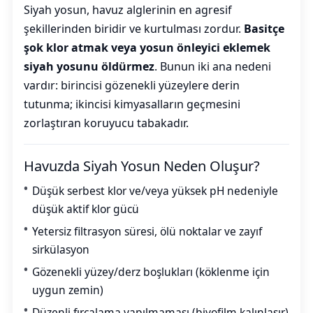
Siyah yosun, havuz alglerinin en agresif
şekillerinden biridir ve kurtulması zordur.
Basitçe
şok klor atmak veya yosun önleyici eklemek
siyah yosunu öldürmez
. Bunun iki ana nedeni
vardır: birincisi gözenekli yüzeylere derin
tutunma; ikincisi kimyasalların geçmesini
zorlaştıran koruyucu tabakadır.
Havuzda Siyah Yosun Neden Oluşur?
Düşük serbest klor ve/veya yüksek pH nedeniyle
düşük aktif klor gücü
Yetersiz filtrasyon süresi, ölü noktalar ve zayıf
sirkülasyon
Gözenekli yüzey/derz boşlukları (köklenme için
uygun zemin)
Düzenli fırçalama yapılmaması (biyofilm kalınlaşır)