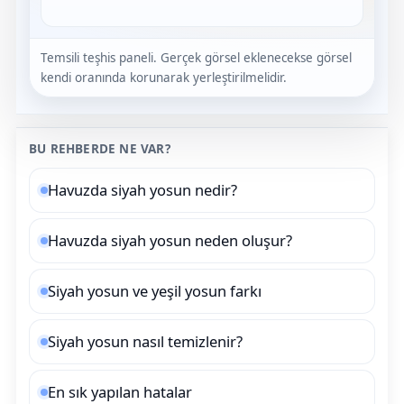
Endüstriyel Blower
Havuz Kış Kimyasalı
Ayak Havuzu
Temsili teşhis paneli. Gerçek görsel eklenecekse görsel
kendi oranında korunarak yerleştirilmelidir.
Kalsiyum Hipoklorit
Bahçe Havuz
ri
Süper Pool
BU REHBERDE NE VAR?
alları
Havuzda siyah yosun nedir?
Tuz
lmate Havuz Robotu Yedek
ücre Temizleyici
alzemeleri
Havuzda siyah yosun neden oluşur?
Dalgıç Pompa
Siyah yosun ve yeşil yosun farkı
Dezenfeksiyon
Siyah yosun nasıl temizlenir?
Havuz Güvenlik
En sık yapılan hatalar