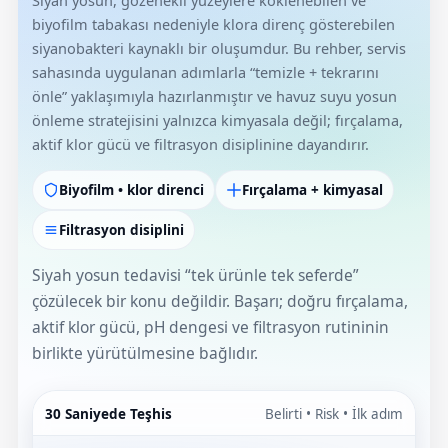
Havuz Trafoları
Havuz Merdiven
biyofilm tabakası nedeniyle klora direnç gösterebilen
Hayward Havuz
Yosun Önleyici
siyanobakteri kaynaklı bir oluşumdur. Bu rehber, servis
Gemaş Tuz
Gemaş %90 Tablet Klor
Ayak Dezenfektanı
Havuz Sıvı Klor
Havuz Filtreleri
Krom Led
örü
sahasında uygulanan adımlarla “temizle + tekrarını
ları
önle” yaklaşımıyla hazırlanmıştır ve havuz suyu yosun
Havuz Suyu Parlatıcı
Beatbot Havuz
Gemaş hazır kimyasal bakım seti
Demir ve Setlik Giderici
Havuz Bağlı Klor Giderici
Havuz Dip
önleme stratejisini yalnızca kimyasala değil; fırçalama,
Lamba Yedek
eri
 Düşürücü Dozaj Pompası
aktif klor gücü ve filtrasyon disiplinine dayandırır.
Çöktürücü
Gemaş Multi Tablet Klor 200 gr
Havuz Suyu Bağlı Klor Giderici
Havuz İyon Baglayıcı
Bwt Havuz Robotları
Havuz Besi
Biyofilm • klor direnci
Fırçalama + kimyasal
Zodiac Tuz
Havuz PH
Kalsiyum Hipoklorit %65 Klor
Havuz Kışlık Bakım Ürünü
Süs Havuzu
örü
z
Spino Havuz
Filtrasyon disiplini
Kum Filtresi Temizleyici
Havuz Sıvı Ph Düşürücü
Abs Skimmer
Siyah yosun tedavisi “tek ürünle tek seferde”
Sıvı pH Düşürücü
çözülecek bir konu değildir. Başarı; doğru fırçalama,
Multi %90 Tablet Klor
Havuz Toz Ph+ Yükseltici
Havuz Dozaj
aktif klor gücü, pH dengesi ve filtrasyon rutininin
pH Yükseltici
birlikte yürütülmesine bağlıdır.
Sıvı Asit Hidroklorik
Selenoid Havuz Kimyasalları setle
İyon Bağlayıcı
Mspa Jakuzi
30 Saniyede Teşhis
Belirti • Risk • İlk adım
Sıvı Klor Sodyum Hipoklorit
ik
Su Sporları Dünyası