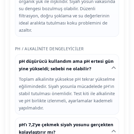
organik yük ile ilişkilidir. Siyah yosun vakasında
su dengesi bozulmuş olabilir. Düzenli
filtrasyon, doğru şoklama ve su değerlerinin
ideal aralıkta tutulması koku problemini de
azaltır.
PH / ALKALINITE DENGELEYICILER
pH düşürücü kullandım ama pH ertesi gün
yine yükseldi; sebebi ne olabilir?
Toplam alkalinite yüksekse pH tekrar yükselme
eğilimindedir. Siyah yosunla mücadelede pH’ın
stabil tutulması önemlidir. Test kiti ile alkalinite
ve pH birlikte izlenmeli, ayarlamalar kademeli
yapılmalıdır.
pH’ı 7,2’ye çekmek siyah yosunu gerçekten
kolaylaştırır mı?