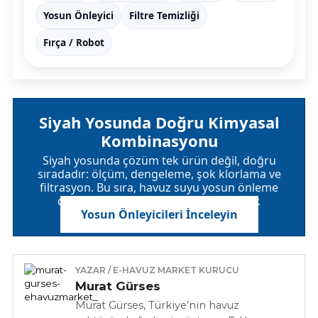
Yosun Önleyici
Filtre Temizliği
Fırça / Robot
Siyah Yosunda Doğru Kimyasal
Kombinasyonu
Siyah yosunda çözüm tek ürün değil, doğru
sıradadır: ölçüm, dengeleme, şok klorlama ve
filtrasyon. Bu sıra, havuz suyu yosun önleme
disiplininin sahada çalıştığı yöntemdir.
Yosun Önleyicileri İnceleyin
YAZAR / E-HAVUZ MARKET KURUCU
Murat Gürses
Murat Gürses, Türkiye’nin havuz