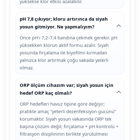
yüksekse klor etkisi azalabilir.
pH 7,8 çıkıyor; kloru artırınca da siyah
yosun gitmiyor. Ne yapmalıyım?
Önce pH’ı 7,2–7,4 bandına çekmek gerekir. pH
yüksekken klorun aktif formu azalır. Siyah
yosunda fırçalama ile biyofilmi kırmadan
yalnızca klor artırmak çoğu vakada yeterli
olmaz.
ORP ölçüm cihazım var; siyah yosun için
hedef ORP kaç olmalı?
ORP hedefleri havuz tipine göre değişir;
pratikte amaç “yeterli dezenfeksiyon gücünü”
korumaktır. Siyah yosun vakasında ORP tek
başına çözüm değil; fırçalama + pH kontrolü +
filtrasyon disiplininin birlikte yürütülmesi