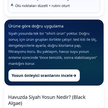
Ölü noktaları düzelt + rutini oturt
Yangın Pompası
Ürüne göre doğru uygulama
Siyah yosunda tek bir “sihirli ürün” yoktur. Doğru
sonuç için ürün grupları birlikte çalışır: test kiti ile ölç,
dengeleyicilerle ayarla, doğru klorlama yap,
filtrasyonu koru. Bu yaklaşım, havuz suyu yosun
önleme sürecinde “önce temizlik, sonra stabilizasyon”
mantığını korur.
Yosun önleyici oranlarını incele
→
Havuzda Siyah Yosun Nedir? (Black
Algae)