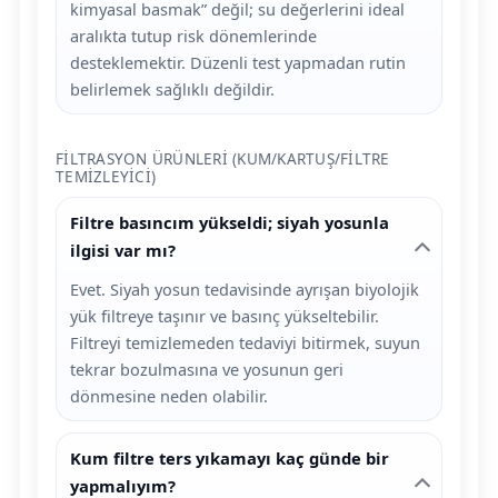
kimyasal basmak” değil; su değerlerini ideal
aralıkta tutup risk dönemlerinde
desteklemektir. Düzenli test yapmadan rutin
belirlemek sağlıklı değildir.
FILTRASYON ÜRÜNLERI (KUM/KARTUŞ/FILTRE
TEMIZLEYICI)
Filtre basıncım yükseldi; siyah yosunla
ilgisi var mı?
Evet. Siyah yosun tedavisinde ayrışan biyolojik
yük filtreye taşınır ve basınç yükseltebilir.
Filtreyi temizlemeden tedaviyi bitirmek, suyun
tekrar bozulmasına ve yosunun geri
dönmesine neden olabilir.
Kum filtre ters yıkamayı kaç günde bir
yapmalıyım?