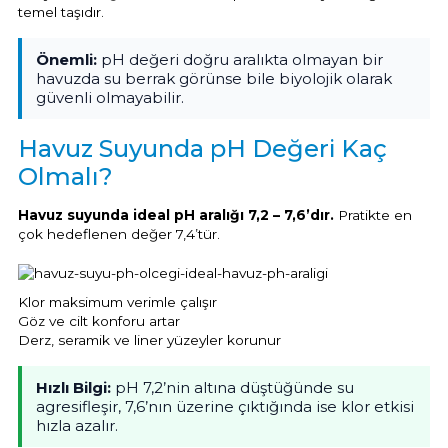
temel taşıdır.
Sıvı Ph- Düşürücü
Gemaş Havuz
Havuz Vana
Önemli:
pH değeri doğru aralıkta olmayan bir
Toz Ph+ Yükseltici
havuzda su berrak görünse bile biyolojik olarak
güvenli olmayabilir.
Wtr Havuz
Havuz Isıtma
Wtr Havuz Kimyasalları Setleri
Havuz Suyunda pH Değeri Kaç
Olmalı?
Yosun Öldürücü
Selenoid
Havuz Elektrik
alları
Havuz suyunda ideal pH aralığı 7,2 – 7,6’dır.
Pratikte en
çok hedeflenen değer 7,4’tür.
Alkalinite Düşürücü
Havuz Sarf
Klor maksimum verimle çalışır
Ayak Dezenfektanı
Göz ve cilt konforu artar
Havuz
Derz, seramik ve liner yüzeyler korunur
 Perdeleri
e Pool Expert
Hızlı Bilgi:
pH 7,2’nin altına düştüğünde su
Bahçe Süs Havuzu
agresifleşir, 7,6’nın üzerine çıktığında ise klor etkisi
Havuz Filtre
hızla azalır.