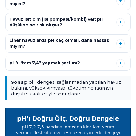
miyim?
Havuz ısıtıcım (ısı pompası/kombi) var; pH
düşükse ne risk oluşur?
Liner havuzlarda pH kaç olmalı, daha hassas
mıyım?
pH’ı “tam 7,4” yapmak şart mı?
Sonuç:
pH dengesi sağlanmadan yapılan havuz
bakımı, yüksek kimyasal tüketimine rağmen
düşük su kalitesiyle sonuçlanır.
pH'ı Doğru Ölç, Doğru Dengele
pH 7,2-7,6 bandına inmeden klor tam verim
vermez. Test kitleri ve pH düzenleyicilerle dengeyi