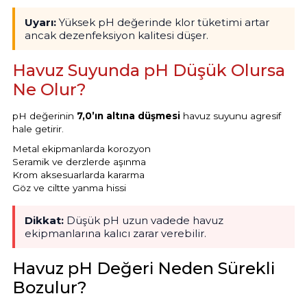
Havuz
Uyarı:
Yüksek pH değerinde klor tüketimi artar
si Kapağı
ancak dezenfeksiyon kalitesi düşer.
Havuz Suyunda pH Düşük Olursa
Havuz Pompa
Ne Olur?
pH değerinin
7,0’ın altına düşmesi
havuz suyunu agresif
Havuz
hale getirir.
eri
Metal ekipmanlarda korozyon
Seramik ve derzlerde aşınma
Jakuzi Sauna
Krom aksesuarlarda kararma
Göz ve ciltte yanma hissi
Kartuş Filtreler
Dikkat:
Düşük pH uzun vadede havuz
ekipmanlarına kalıcı zarar verebilir.
Kuvars Cam
Havuz pH Değeri Neden Sürekli
Bozulur?
Olimpik Havuz