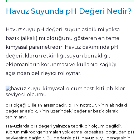
Havuz Trafoları
Havuz Merdiven
Hayward Havuz
Havuz Suyunda pH Değeri Nedir?
Yosun Önleyici
Gemaş Tuz
Gemaş %90 Tablet Klor
Ayak Dezenfektanı
Havuz Sıvı Klor
Havuz Filtreleri
Krom Led
örü
ları
Havuz suyu pH değeri; suyun asidik mi yoksa
Havuz Suyu Parlatıcı
Beatbot Havuz
Gemaş hazır kimyasal bakım seti
Demir ve Setlik Giderici
Havuz Bağlı Klor Giderici
Havuz Dip
bazik (alkali) mi olduğunu gösteren en temel
Lamba Yedek
eri
 Düşürücü Dozaj Pompası
kimyasal parametredir. Havuz bakımında pH
Çöktürücü
Gemaş Multi Tablet Klor 200 gr
Havuz Suyu Bağlı Klor Giderici
Havuz İyon Baglayıcı
Bwt Havuz Robotları
değeri, klorun etkinliği, suyun berraklığı,
Havuz Besi
Zodiac Tuz
Havuz PH
ekipmanların korunması ve kullanıcı sağlığı
Kalsiyum Hipoklorit %65 Klor
Havuz Kışlık Bakım Ürünü
Süs Havuzu
örü
z
Spino Havuz
açısından belirleyici rol oynar.
Kum Filtresi Temizleyici
Havuz Sıvı Ph Düşürücü
Abs Skimmer
Sıvı pH Düşürücü
Multi %90 Tablet Klor
Havuz Toz Ph+ Yükseltici
Havuz Dozaj
pH Yükseltici
pH ölçeği 0 ile 14 arasındadır. pH 7 nötrdür. 7’nin altındaki
değerler asidik, 7’nin üzerindeki değerler bazik olarak
Sıvı Asit Hidroklorik
Selenoid Havuz Kimyasalları setle
tanımlanır.
İyon Bağlayıcı
Mspa Jakuzi
Havuzlarda pH değeri yalnızca teorik bir ölçüm değildir.
Sıvı Klor Sodyum Hipoklorit
Klorun mikroorganizmaları yok etme kapasitesi doğrudan pH
ik
Su Sporları Dünyası
seviyesine bağlıdır. Bu nedenle pH, havuz suyu dengesinin