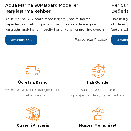
Aqua Marina SUP Board Modelleri
Her Gün 
Karşılaştırma Rehberi
Değerler
Aqua Marina SUP board modelleri; ölçü, hacim, taşıma
Havuz suyun
kapasitesi, yapı teknolojisi ve kullanım karakterlerine göre
ölçülmesi ge
karşılaştırılarak hangi modelin hangi kullanıcı profiline uygun
Yoğun kullan
olduğu teknik verilerle açıklanıyor. Breeze, Vapor, Fusion,
da günlük t
Devamını Oku
Devamın
Monster, Hyper, Coral, Nexus ve Flare modelleri arasındaki temel
23-07-2026
17:39:09
yöntemi, ide
farkları inceleyerek ihtiyaçlarınıza en uygun şişme SUP board'u
sonrası yapı
daha bilinçli seçebilirsiniz.
temel adımla
Ücretsiz Kargo
Hızlı Gönderi
₺500,00 ve üzeri siparişlerinizde
Saat 14:00’a kadar ki
ücretsiz kargo
siparişlerinizde aynı gün teslimat
Güvenli Alışveriş
Müşteri Memuniyeti