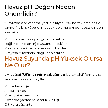
Endüstriyel Blower
Havuz pH Değeri Neden
Havuz Kış Kimyasalı
Önemlidir?
Ayak Havuzu
Kalsiyum Hipoklorit
“Havuzda klor var ama yosun çıkıyor”, “su berrak ama gözler
yanıyor” gibi şikâyetlerin büyük bölümü pH dengesizliğinden
Bahçe Havuz
kaynaklanır.
ri
Süper Pool
Klorun dezenfeksiyon gücünü belirler
alları
Bağlı klor (kloramin) oluşumunu etkiler
Korozyon ve kireçlenme riskini belirler
Tuz
Kimyasal tüketimini doğrudan etkiler
lmate Havuz Robotu Yedek
Havuz Suyunda pH Yüksek Olursa
ücre Temizleyici
alzemeleri
Ne Olur?
Dalgıç Pompa
pH değeri
7,8’in üzerine çıktığında
klorun aktif formu azalır
ve dezenfeksiyon zayıflar.
Dezenfeksiyon
Klor etkisi düşer
Su bulanıklaşır
Kireç çökelmesi hızlanır
Gözlerde yanma ve kızarıklık oluşur
Havuz Güvenlik
Cilt kuruluğu artar