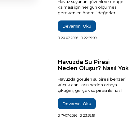
Havuz suyunun güvenli ve dengeli
kalması için her gün ölçülmesi
gereken en önemli değerler
serbest klor ve pH'tır. Yoğun
kullanılan havuzlarda bağlı klor, su
Devamını Oku
sıcaklığı ve berraklık da günlük takip
edilmelidir. Bu rehberde doğru
20-07-2026
22:29:09
numune alma yöntemi, ideal kontrol
sıklığı, yağmur ve yoğun kullanım
sonrası yapılması gereken ölçümler
ile düzenli havuz bakımının temel
Havuzda Su Piresi
adımları detaylı olarak
Neden Oluşur? Nasıl Yok
açıklanmaktadır.
Edilir?
Havuzda görülen su piresi benzeri
küçük canlıların neden ortaya
çıktığını, gerçek su piresi ile nasıl
ayırt edileceğini, etkili temizlik
yöntemlerini ve sorunun tekrar
Devamını Oku
oluşmasını önlemek için
uygulanması gereken bakım
17-07-2026
23:38:19
adımlarını ayrıntılı olarak öğrenin.