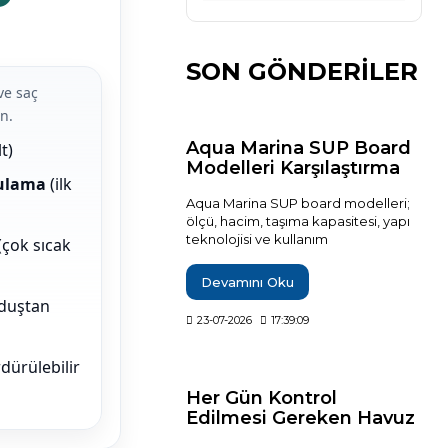
SON GÖNDERİLER
ve saç
in.
Aqua Marina SUP Board
t)
Modelleri Karşılaştırma
rulama
(ilk
Rehberi
Aqua Marina SUP board modelleri;
ölçü, hacim, taşıma kapasitesi, yapı
teknolojisi ve kullanım
(çok sıcak
karakterlerine göre karşılaştırılarak
hangi modelin hangi kullanıcı
Devamını Oku
profiline uygun olduğu teknik
duştan
verilerle açıklanıyor. Breeze, Vapor,
23-07-2026
17:39:09
Fusion, Monster, Hyper, Coral, Nexus
ve Flare modelleri arasındaki temel
dürülebilir
farkları inceleyerek ihtiyaçlarınıza en
uygun şişme SUP board'u daha
Her Gün Kontrol
bilinçli seçebilirsiniz.
Edilmesi Gereken Havuz
Değerleri?