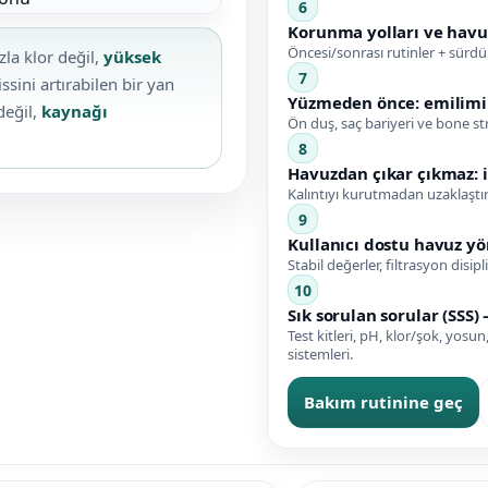
6
Kalsiyum Hipoklorit %65 Klor
Havuz Kışlık Bakım Ürünü
Korunma yolları ve havu
Öncesi/sonrası rutinler + sürdür
la klor değil,
yüksek
7
issini artırabilen bir yan
Yüzmeden önce: emilimi
Kum Filtresi Temizleyici
Havuz Sıvı Ph Düşürücü
değil,
kaynağı
Ön duş, saç bariyeri ve bone str
8
Havuzdan çıkar çıkmaz: i
Multi %90 Tablet Klor
Havuz Toz Ph+ Yükseltici
Kalıntıyı kurutmadan uzaklaştı
9
Kullanıcı dostu havuz y
Sıvı Asit Hidroklorik
Selenoid Havuz Kimyasalları setleri
Stabil değerler, filtrasyon disipl
10
Sık sorulan sorular (SSS)
Test kitleri, pH, klor/şok, yosun
Sıvı Klor Sodyum Hipoklorit
sistemleri.
Bakım rutinine geç
Sıvı Ph- Düşürücü