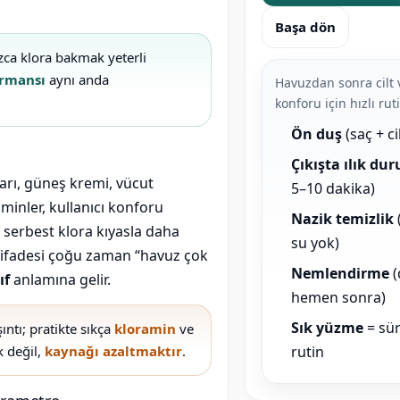
Başa dön
ızca klora bakmak yeterli
ormansı
aynı anda
Havuzdan sonra cilt 
konforu için hızlı rut
Ön duş
(saç + cil
Çıkışta ılık du
ıları, güneş kremi, vücut
5–10 dakika)
minler, kullanıcı konforu
Nazik temizlik
i serbest klora kıyasla daha
su yok)
” ifadesi çoğu zaman “havuz çok
Nemlendirme
(
ıf
anlamına gelir.
hemen sonra)
Sık yüzme
= sür
ntı; pratikte sıkça
kloramin
ve
k değil,
kaynağı azaltmaktır
.
rutin