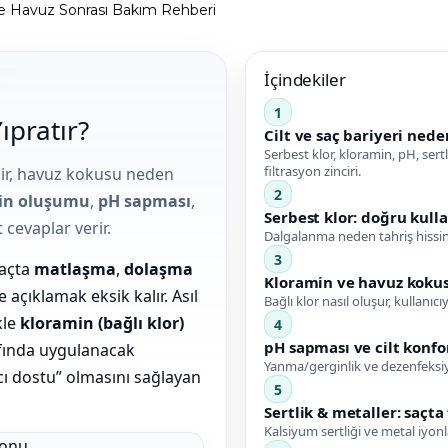
Gemaş Puref Flock Çöktürücü
Havuz Parlatıcı Topaklayıcı
Havuz Parlatıcı Topaklayıcı
Havuz Suyu Parlatıcı e Pool Expert
Havuz Süpürgesi
Havuz Merdiven Parçaları
Kobra Su Perdeleri
İçindekiler
Gemaş Toz Ph düşürücü
Toz Ph Düşürücü
Havuz Toz Granul Ph- Düşürücü
Havuz Suyu Ph - Düşürücü e Pool Eexpert
Havuz Temizlik Setleri
Mantar Tipi Su Perdeleri
1
ıpratır?
Cilt ve saç bariyeri nede
Serbest klor, kloramin, pH, sert
filtrasyon zinciri.
şir, havuz kokusu neden
Gemaş Sıvı klor Sıvı asit
Havuz Çöktürücü
Havuz Çöktürücü Flock
Havuz Suyu Yosun Önleyici e Pool Expert
Süpürge Hortum Adaptörü
Yer Şelaleleri
2
in oluşumu
,
pH sapması
,
Serbest klor: doğru kull
cevaplar verir.
Dalgalanma neden tahriş hissini
Gemaş %90 Tablet Klor
Ayak Dezenfektanı
Havuz Sıvı Klor
3
açta
matlaşma
,
dolaşma
Kloramin ve havuz kokus
 açıklamak eksik kalır. Asıl
Bağlı klor nasıl oluşur, kullanıcıy
kle
kloramin (bağlı klor)
Gemaş hazır kimyasal bakım seti
Demir ve Setlik Giderici
Havuz Bağlı Klor Giderici
4
pH sapması ve cilt konfo
afında uygulanacak
Yanma/gerginlik ve dezenfeksiyo
ı dostu” olmasını sağlayan
5
Gemaş Multi Tablet Klor 200 gr
Havuz Suyu Bağlı Klor Giderici
Havuz İyon Baglayıcı
Sertlik & metaller: saçt
Kalsiyum sertliği ve metal iyonla