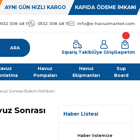
AYNI GÜN HIZLI KARGO
KAPIDA ÖDEME İMKANI
0532 308 48 11
0532 308 48 11
info@e-havuzmarket.com
ARA
Sipariş Takibi
Üye Girişi
Sepetim
avuz
Havuz
Havuz
Sup
ınlatma
Pompaları
Ekipmanları
Board
Havuz Sonrası Bakım Rehberi
vuz Sonrası
Haber Listesi
Haber listemize