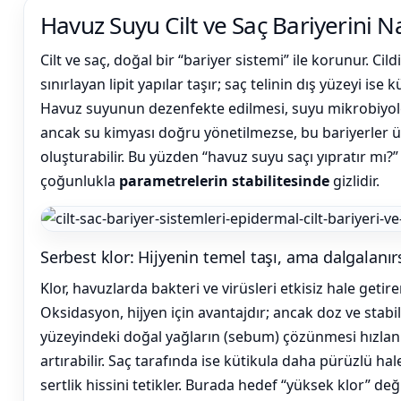
Gemaş Havuz
Havuz Suyu Cilt ve Saç Bariyerini Nas
Kimyasalları
Havuz Isıtma
Cilt ve saç, doğal bir “bariyer sistemi” ile korunur. Cil
Sistemleri
sınırlayan lipit yapılar taşır; saç telinin dış yüzeyi ise
Wtr Havuz
Havuz suyunun dezenfekte edilmesi, suyu mikrobiyolo
Kimyasalları
Havuz Elektrik
ancak su kimyası doğru yönetilmezse, bu bariyerler ü
Panoları
oluşturabilir. Bu yüzden “havuz suyu saçı yıpratır mı
çoğunlukla
parametrelerin stabilitesinde
gizlidir.
Selenoid
Havuz Kimyasalları
Havuz Sarf
Malzemeleri
Serbest klor: Hijyenin temel taşı, ama dalgalanı
Alkalinite Düşürücü
Klor, havuzlarda bakteri ve virüsleri etkisiz hale getir
Havuz
Oksidasyon, hijyen için avantajdır; ancak doz ve stabi
Şelaleleri Su Perdeleri
yüzeyindeki doğal yağların (sebum) çözünmesi hızlanır.
Ayak Dezenfektanı
artırabilir. Saç tarafında ise kütikula daha pürüzlü ha
sertlik hissini tetikler. Burada hedef “yüksek klor” değ
Bahçe Süs Havuzu