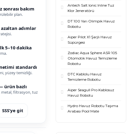
Antech Salt Ionic Inline Tuz
z sonrası bakım
Klor Jeneratörü
ülebilir plan.
DT 100 Yarı Olimpik Havuz
Robotu
 azaltan adımlar
atejisi.
Aiper Pilot X1 Şarjlı Havuz
Süpürgesi
lk 5–10 dakika
Zodiac Aqua Sphere ASR 105
rma.
Otomotik Havuz Temizleme
Robotu
önetimi standardı
ini, yüzey temizliği.
DTC Kablolu Havuz
Temizleme Robotu
 — ürün bazlı
Aiper Seagull Pro Kablosuz
, metal, filtrasyon, tuz
Havuz Robotu
Hydro Havuz Robotu Taşıma
SSS’ye git
Arabası Pool Mate