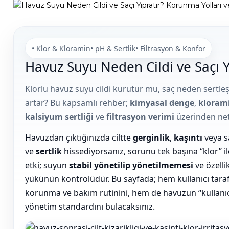
Havuz Örtüsü
Bahçe Aydınlatma
İthal Havuz
Bs Pool
Kablosuz Havuz Temizleme Robotları
Klor Üretim Hücreleri
Pompaları
Multi Tablet Klor
• Klor & Kloramin
• pH & Sertlik
• Filtrasyon & Konfor
Havuz Yapım Seti
Zodiac Havuz
Havuz
Havuz Suyu Neden Cildi ve Saçı Y
Tüm Havuz pompa
Gemaş
Robotları
Aydınlatma Panoları
Puritron Yedek Elektrod
Klorlu havuz suyu cildi kurutur mu, saç neden sertle
Havuz Merdiven
Sıvı Klor Dezenfektan
artar? Bu kapsamlı rehber;
kimyasal denge
,
kloram
Havuz Trafoları
Hayward Havuz
kalsiyum sertliği
ve
filtrasyon verimi
üzerinden net 
Gemaş Tuz
Robotları
Klor Jeneratörü
Havuz Filtreleri
Havuzdan çıktığınızda ciltte
gerginlik
,
kaşıntı
veya s
Yosun Önleyici
Krom Led
ve
sertlik
hissediyorsanız, sorunu tek başına “klor” ile
Beatbot Havuz
Havuz Lambaları
etki; suyun
stabil yönetilip yönetilmemesi
ve özelli
Robotları
Havuz Dip
Havuz Suyu
yükünün kontrolüdür. Bu sayfada; hem kullanıcı tar
Otomatik Ph Düşürücü Dozaj Pompası
Emiş Süzgeçleri
Parlatıcı
korunma ve bakım rutinini, hem de havuzun “kullanıc
Lamba Yedek
Bwt Havuz
Parçaları
yönetim standardını bulacaksınız.
Zodiac Tuz
Robotları
Havuz Besi
Çöktürücü