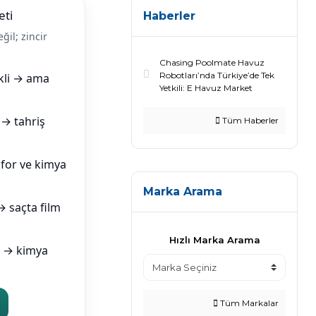
eti
Haberler
il; zincir
Chasing Poolmate Havuz
Robotları’nda Türkiye’de Tek
kli → ama
Yetkili: E Havuz Market
 → tahriş
Tüm Haberler
for ve kimya
Marka Arama
 saçta film
Hızlı Marka Arama
a → kimya
Tüm Markalar