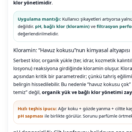
klor yönetimidir
.
e Pool Expert
Endüstriyel Blower
Uygulama mantığı:
Kullanıcı şikayetleri artıyorsa yaln
Havuz Filtre
değildir.
pH
,
bağlı klor (kloramin)
ve
filtrasyon perf
Temizleyici
değerlendirilmelidir.
Ayak Havuzu
Kloramin: “Havuz kokusu”nun kimyasal altyapısı
Havuz Kış Kimyasalı
Serbest klor, organik yükle (ter, idrar, kozmetik kalınt
Bahçe
losyonu) reaksiyona girdiğinde kloramin oluşur. Klora
Havuz Duş Sistemleri
Kalsiyum Hipoklorit
açısından kritik bir parametredir; çünkü tahriş eğilim
belirgin hissedilebilir. Bu nedenle “havuz kokusu çok
temiz” değil,
organik yük ve bağlı klor yönetimi zay
Süper
Pool Havuz Kimyasalları
Chasing Poolmate Havuz Robotu Yedek
Hızlı teşhis ipucu:
Ağır koku + gözde yanma + ciltte kaşı
Parça Sarf Malzemeleri
pH sapması
ile birlikte görülür. Sorunu parfümle örtme
Tuz