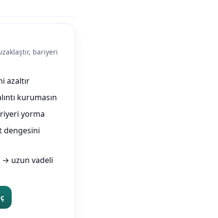
uzaklaştır, bariyeri
i azaltır
lıntı kurumasın
iyeri yorma
t dengesini
→ uzun vadeli
eç