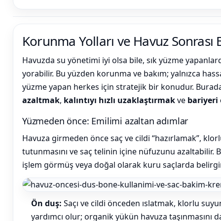
Yangın Pompası
Korunma Yolları ve Havuz Sonrası
Havuzda su yönetimi iyi olsa bile, sık yüzme yapanla
yorabilir. Bu yüzden korunma ve bakım; yalnızca hassas 
yüzme yapan herkes için stratejik bir konudur. Burad
azaltmak
,
kalıntıyı hızlı uzaklaştırmak
ve
bariyeri
Yüzmeden önce: Emilimi azaltan adımlar
Havuza girmeden önce saç ve cildi “hazırlamak”, klor
tutunmasını ve saç telinin içine nüfuzunu azaltabilir. B
işlem görmüş veya doğal olarak kuru saçlarda belirgin
Ön duş:
Saçı ve cildi önceden ıslatmak, klorlu suy
yardımcı olur; organik yükün havuza taşınmasını da 