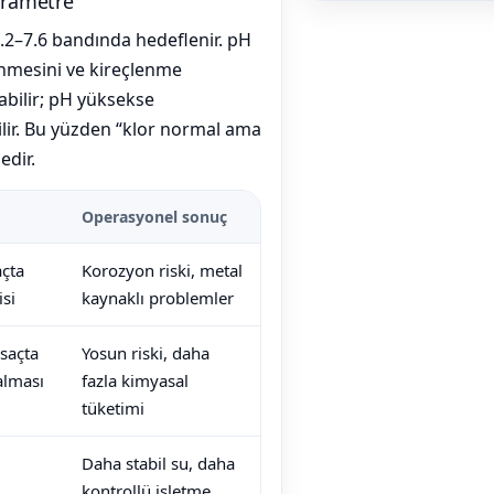
arametre
.2–7.6 bandında hedeflenir. pH
zünmesini ve kireçlenme
abilir; pH yüksekse
ilir. Bu yüzden “klor normal ama
edir.
Operasyonel sonuç
açta
Korozyon riski, metal
isi
kaynaklı problemler
 saçta
Yosun riski, daha
alması
fazla kimyasal
tüketimi
Daha stabil su, daha
kontrollü işletme