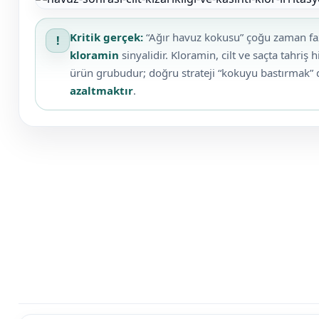
Klor Jeneratörü
Nozulları
Süs Havuzu
Spino Havuz
Aydınlatma
Kritik gerçek:
“Ağır havuz kokusu” çoğu zaman faz
!
Havuz PH
Robotları
Abs Skimmer
kloramin
sinyalidir. Kloramin, cilt ve saçta tahriş h
Düşürücü Toz
ürün grubudur; doğru strateji “kokuyu bastırmak” 
azaltmaktır
.
Havuz Dozaj
Sıvı pH Düşürücü
Sistemleri
pH Yükseltici
Mspa Jakuzi
İyon Bağlayıcı
Su Sporları Dünyası
Kostik
Havuz Vana
Boru Fittings