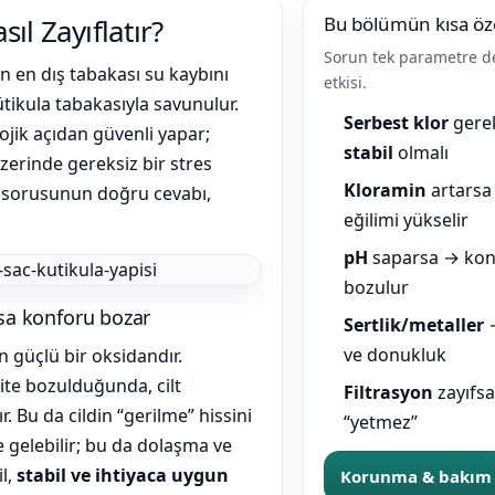
Toz Ph+ Yükseltici
ıl Zayıflatır?
Bu bölümün kısa öz
Sorun tek parametre değ
din en dış tabakası su kaybını
etkisi.
Wtr Havuz Kimyasalları Setleri
 kütikula tabakasıyla savunulur.
Serbest klor
gere
jik açıdan güvenli yapar;
stabil
olmalı
zerinde gereksiz bir stres
Yosun Öldürücü
Kloramin
artarsa
?” sorusunun doğru cevabı,
eğilimi yükselir
pH
saparsa → kon
bozulur
rsa konforu bozar
Sertlik/metaller
→
ve donukluk
en güçlü bir oksidandır.
lite bozulduğunda, cilt
Filtrasyon
zayıfs
 Bu da cildin “gerilme” hissini
“yetmez”
le gelebilir; bu da dolaşma ve
il,
stabil ve ihtiyaca uygun
Korunma & bakım