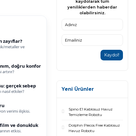
kaydolarak tüm
yeniliklerden haberdar
olabilirsiniz.
n zayıflar?
lik/metaller ve
Kaydol!
anım, doğru konfor
 artırır?
u: gerçek sebep
Yeni Ürünler
ı nasıl etkiler?
ru
Spino E1 Kablosuz Havuz
n verimi ilişkisi.
Temizleme Robotu
a film ve donukluk
Dolphin Plecos Free Kablosuz
rının etkisi.
Havuz Robotu