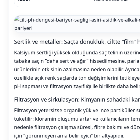
Termometreleri
Jakuzi Sauna
Ekipmanları
Sertlik ve metaller: Saçta donukluk, ciltte “film” h
Kalsiyum sertliği yüksek olduğunda saç telinin üzerind
Kartuş Filtreler
tabaka saçın “daha sert ve ağır” hissedilmesine, par
ürünlerinin etkisinin azalmasına neden olabilir. Ayrıca
özellikle açık renk saçlarda ton değişimlerini tetikley
Kuvars Cam
pH sapması ve filtrasyon zayıflığı ile birlikte daha belir
Filtre Kumu
Filtrasyon ve sirkülasyon: Kimyanın sahadaki karş
Filtrasyon yetersizse organik yük ve ince partiküller su
Olimpik
tüketilir; kloramin oluşumu artar ve kullanıcıların tema
Havuz Malzemeleri
nedenle filtrasyon çalışma süresi, filtre bakımı ve düze
için “görünmeyen ama belirleyici” bir altyapıdır.