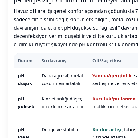
pH dengesizliği: Cilt konforunu belirleyen ana p
Jenaratörü Hücre Temizleyici
Dalgıç Pompa
Havuz pH aralığı genel konfor açısından çoğunlukla 7
sadece cilt hissini değil; klorun etkinliğini, metal çö
Dezenfeksiyon
davranışını da etkiler. pH düşükse su “agresif” davran
Sistemleri
dezenfeksiyon verimi düşebilir ve ciltte kuruluk artab
cildim kuruyor” şikayetinde pH kontrolü kritik önemd
Havuz Güvenlik
Durum
Su davranışı
Cilt/Saç etkisi
pH
Daha agresif, metal
Yanma/gerginlik
, s
Havuz
düşük
çözünmesi artabilir
sertleşme ve renk etk
Makine Dairesi Kapağı
pH
Klor etkinliği düşer,
Kuruluk/pullanma
,
yüksek
ölçeklenme artabilir
matlık, ürün etkisi az
Havuz Pompa
Sehpa
pH
Denge ve stabilite
Konfor artışı
, tahriş
ideal
riskinde azalma
Havuz