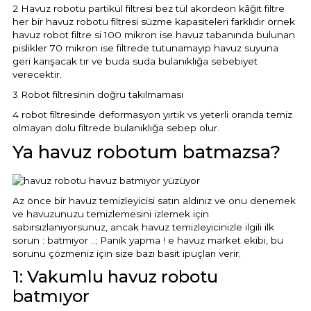
2 Havuz robotu partikül filtresi bez tül akordeon kâğıt filtre
her bir havuz robotu filtresi süzme kapasiteleri farklıdır örnek
havuz robot filtre si 100 mikron ise havuz tabanında bulunan
pislikler 70 mikron ise filtrede tutunamayıp havuz suyuna
geri karışacak tır ve buda suda bulanıklığa sebebiyet
verecektir.
3 Robot filtresinin doğru takılmaması
4 robot filtresinde deformasyon yırtık vs yeterli oranda temiz
olmayan dolu filtrede bulanıklığa sebep olur.
Ya havuz robotum batmazsa?
Az önce bir havuz temizleyicisi satın aldınız ve onu denemek
ve havuzunuzu temizlemesini izlemek için
sabırsızlanıyorsunuz, ancak havuz temizleyicinizle ilgili ilk
sorun : batmıyor ..; Panik yapma ! e havuz market ekibi, bu
sorunu çözmeniz için size bazı basit ipuçları verir.
1: Vakumlu havuz robotu
batmıyor