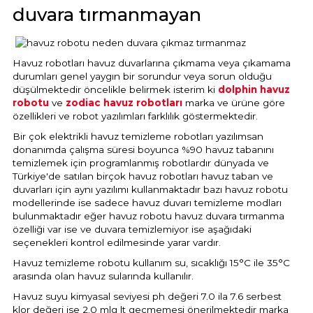
duvara tırmanmayan
Havuz robotları havuz duvarlarına çıkmama veya çıkamama
durumları genel yaygın bir sorundur veya sorun olduğu
düşülmektedir öncelikle belirmek isterim ki
dolphin havuz
robotu
ve
zodiac havuz robotları
marka ve ürüne göre
özellikleri ve robot yazılımları farklılık göstermektedir.
Bir çok elektrikli havuz temizleme robotları yazılımsan
donanımda çalışma süresi boyunca %90 havuz tabanını
temizlemek için programlanmış robotlardır dünyada ve
Türkiye'de satılan birçok havuz robotları havuz taban ve
duvarları için aynı yazılımı kullanmaktadır bazı havuz robotu
modellerinde ise sadece havuz duvarı temizleme modları
bulunmaktadır eğer havuz robotu havuz duvara tırmanma
özelliği var ise ve duvara temizlemiyor ise aşağıdaki
seçenekleri kontrol edilmesinde yarar vardır.
Havuz temizleme robotu kullanım su, sıcaklığı 15°C ile 35°C
arasında olan havuz sularında kullanılır.
Havuz suyu kimyasal seviyesi ph değeri 7.0 ila 7.6 serbest
klor değeri ise 2.0 mlg lt geçmemesi önerilmektedir marka