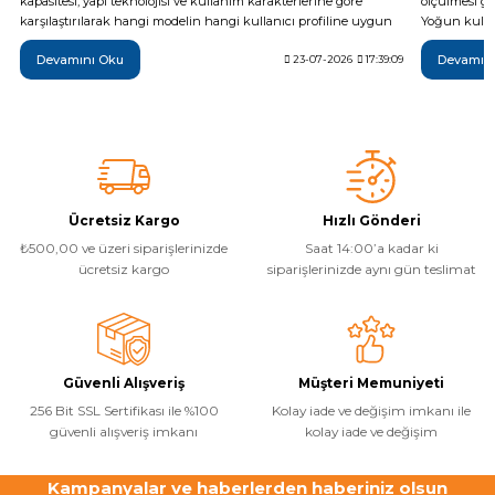
kapasitesi, yapı teknolojisi ve kullanım karakterlerine göre
ölçülmesi ge
karşılaştırılarak hangi modelin hangi kullanıcı profiline uygun
Yoğun kullan
olduğu teknik verilerle açıklanıyor. Breeze, Vapor, Fusion,
da günlük t
Devamını Oku
Devamın
Monster, Hyper, Coral, Nexus ve Flare modelleri arasındaki temel
23-07-2026
17:39:09
yöntemi, ide
farkları inceleyerek ihtiyaçlarınıza en uygun şişme SUP board'u
sonrası yapı
daha bilinçli seçebilirsiniz.
temel adımla
Ücretsiz Kargo
Hızlı Gönderi
₺500,00 ve üzeri siparişlerinizde
Saat 14:00’a kadar ki
ücretsiz kargo
siparişlerinizde aynı gün teslimat
Güvenli Alışveriş
Müşteri Memuniyeti
256 Bit SSL Sertifikası ile %100
Kolay iade ve değişim imkanı ile
güvenli alışveriş imkanı
kolay iade ve değişim
Kampanyalar ve haberlerden haberiniz olsun