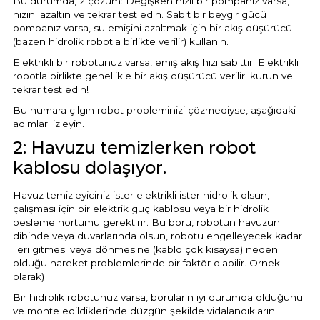
Bu durumda, 2 çözüm: Değişken hızlı bir pompanız varsa,
hızını azaltın ve tekrar test edin. Sabit bir beygir gücü
pompanız varsa, su emişini azaltmak için bir akış düşürücü
(bazen hidrolik robotla birlikte verilir) kullanın.
Elektrikli bir robotunuz varsa, emiş akış hızı sabittir. Elektrikli
robotla birlikte genellikle bir akış düşürücü verilir: kurun ve
tekrar test edin!
Bu numara çılgın robot probleminizi çözmediyse, aşağıdaki
adımları izleyin.
2: Havuzu temizlerken robot
kablosu dolaşıyor.
Havuz temizleyiciniz ister elektrikli ister hidrolik olsun,
çalışması için bir elektrik güç kablosu veya bir hidrolik
besleme hortumu gerektirir. Bu boru, robotun havuzun
dibinde veya duvarlarında olsun, robotu engelleyecek kadar
ileri gitmesi veya dönmesine (kablo çok kısaysa) neden
olduğu hareket problemlerinde bir faktör olabilir. Örnek
olarak)
Bir hidrolik robotunuz varsa, boruların iyi durumda olduğunu
ve monte edildiklerinde düzgün şekilde vidalandıklarını