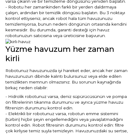
varsa çıkarın ve bir temizleme döngüsünü yeniden başlatın.
- Robotu her zamankinden farklı bir yerden daldırmaya
çalışın, ardından bir temizlik döngüsü başlatın. Bu 3 noktayı
kontrol ettiyseniz, ancak robot hala tüm havuzunuzu
temizlemiyorsa, bunun nedeni döngünün ortasında kendini
kesmesidir. Bu durumda, garanti desteği için havuz
robotunuzun satıcısına veya üreticisine başvurun.
Yüzme havuzum her zaman
kirli
Robotunuz havuzunuzda iyi hareket eder, ancak her zaman
havuzunuzun dibinde kalıntı bulursunuz veya elde edilen
temizlikten memnun olmazsınız. Bu sorunun kaynağında
birkaç neden olabilir:
- Hidrolik robotunuz varsa, deniz süpürücüsünün ve pompa
ön filtrelerinin tıkanma durumunu ve ayrıca yüzme havuzu
filtrenizin durumunu kontrol edin.
- Elektrikli bir robotunuz varsa, robotun emme sistemini
(türbin) hiçbir şeyin engellemediğini veya yavaşlatmadığını
kontrol edin. Robot filtresinin durumunu kontrol edin: filtre
çok kirliyse temiz suyla temizleyin. Havuzunuzdaki su sertse,