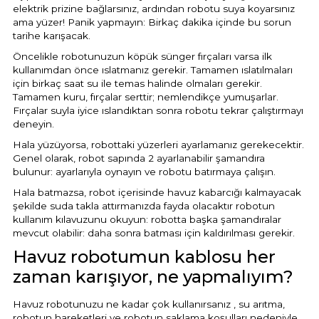
elektrik prizine bağlarsınız, ardından robotu suya koyarsınız
ama yüzer! Panik yapmayın: Birkaç dakika içinde bu sorun
tarihe karışacak.
Öncelikle robotunuzun köpük sünger fırçaları varsa ilk
kullanımdan önce ıslatmanız gerekir. Tamamen ıslatılmaları
için birkaç saat su ile temas halinde olmaları gerekir.
Tamamen kuru, fırçalar serttir; nemlendikçe yumuşarlar.
Fırçalar suyla iyice ıslandıktan sonra robotu tekrar çalıştırmayı
deneyin.
Hala yüzüyorsa, robottaki yüzerleri ayarlamanız gerekecektir.
Genel olarak, robot sapında 2 ayarlanabilir şamandıra
bulunur: ayarlarıyla oynayın ve robotu batırmaya çalışın.
Hala batmazsa, robot içerisinde havuz kabarcığı kalmayacak
şekilde suda takla attırmanızda fayda olacaktır robotun
kullanım kılavuzunu okuyun: robotta başka şamandıralar
mevcut olabilir: daha sonra batması için kaldırılması gerekir.
Havuz robotumun kablosu her
zaman karışıyor, ne yapmalıyım?
Havuz robotunuzu ne kadar çok kullanırsanız , su arıtma,
robotun hareketleri ve robotun saklama koşulları nedeniyle