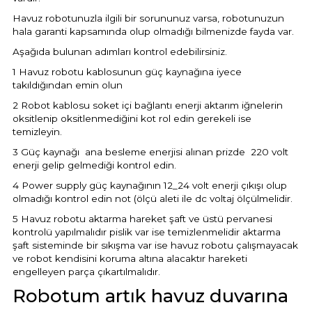
Havuz robotunuzla ilgili bir sorununuz varsa, robotunuzun
hala garanti kapsamında olup olmadığı bilmenizde fayda var.
Yangın Pompası
Aşağıda bulunan adımları kontrol edebilirsiniz.
1 Havuz robotu kablosunun güç kaynağına iyece
takıldığından emin olun
2 Robot kablosu soket içi bağlantı enerji aktarım iğnelerin
oksitlenip oksitlenmediğini kot rol edin gerekeli ise
temizleyin.
3 Güç kaynağı ana besleme enerjisi alınan prizde 220 volt
enerji gelip gelmediği kontrol edin.
4 Power supply güç kaynağının 12_24 volt enerji çıkışı olup
olmadığı kontrol edin not (ölçü aleti ile dc voltaj ölçülmelidir.
5 Havuz robotu aktarma hareket şaft ve üstü pervanesi
kontrolü yapılmalıdır pislik var ise temizlenmelidir aktarma
şaft sisteminde bir sıkışma var ise havuz robotu çalışmayacak
ve robot kendisini koruma altına alacaktır hareketi
engelleyen parça çıkartılmalıdır.
Robotum artık havuz duvarına