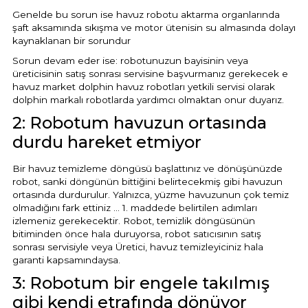
Genelde bu sorun ise havuz robotu aktarma organlarında
şaft aksamında sıkışma ve motor ütenisin su almasında dolayı
kaynaklanan bir sorundur
Sorun devam eder ise: robotunuzun bayisinin veya
üreticisinin satış sonrası servisine başvurmanız gerekecek e
havuz market dolphin havuz robotları yetkili servisi olarak
dolphin markalı robotlarda yardımcı olmaktan onur duyarız.
2: Robotum havuzun ortasında
durdu hareket etmiyor
Bir havuz temizleme döngüsü başlattınız ve dönüşünüzde
robot, sanki döngünün bittiğini belirtecekmiş gibi havuzun
ortasında durdurulur. Yalnızca, yüzme havuzunun çok temiz
olmadığını fark ettiniz ... 1. maddede belirtilen adımları
izlemeniz gerekecektir. Robot, temizlik döngüsünün
bitiminden önce hala duruyorsa, robot satıcısının satış
sonrası servisiyle veya Üretici, havuz temizleyiciniz hala
garanti kapsamındaysa.
3: Robotum bir engele takılmış
gibi kendi etrafında dönüyor