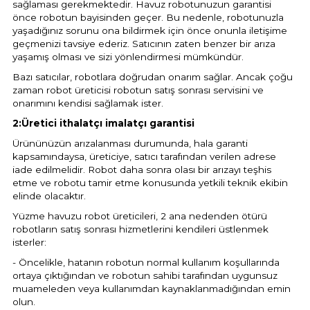
sağlaması gerekmektedir. Havuz robotunuzun garantisi
önce robotun bayisinden geçer. Bu nedenle, robotunuzla
yaşadığınız sorunu ona bildirmek için önce onunla iletişime
geçmenizi tavsiye ederiz. Satıcının zaten benzer bir arıza
yaşamış olması ve sizi yönlendirmesi mümkündür.
Bazı satıcılar, robotlara doğrudan onarım sağlar. Ancak çoğu
zaman robot üreticisi robotun satış sonrası servisini ve
onarımını kendisi sağlamak ister.
2:Üretici ithalatçı imalatçı garantisi
Ürününüzün arızalanması durumunda, hala garanti
kapsamındaysa, üreticiye, satıcı tarafından verilen adrese
iade edilmelidir. Robot daha sonra olası bir arızayı teşhis
etme ve robotu tamir etme konusunda yetkili teknik ekibin
elinde olacaktır.
Yüzme havuzu robot üreticileri, 2 ana nedenden ötürü
robotların satış sonrası hizmetlerini kendileri üstlenmek
isterler:
- Öncelikle, hatanın robotun normal kullanım koşullarında
ortaya çıktığından ve robotun sahibi tarafından uygunsuz
muameleden veya kullanımdan kaynaklanmadığından emin
olun.