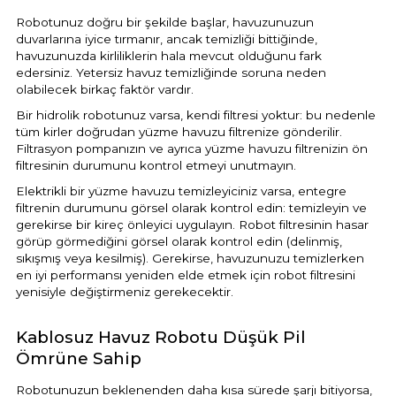
Robotunuz doğru bir şekilde başlar, havuzunuzun
duvarlarına iyice tırmanır, ancak temizliği bittiğinde,
havuzunuzda kirliliklerin hala mevcut olduğunu fark
edersiniz. Yetersiz havuz temizliğinde soruna neden
olabilecek birkaç faktör vardır.
Bir hidrolik robotunuz varsa, kendi filtresi yoktur: bu nedenle
tüm kirler doğrudan yüzme havuzu filtrenize gönderilir.
Filtrasyon pompanızın ve ayrıca yüzme havuzu filtrenizin ön
filtresinin durumunu kontrol etmeyi unutmayın.
Elektrikli bir yüzme havuzu temizleyiciniz varsa, entegre
filtrenin durumunu görsel olarak kontrol edin: temizleyin ve
gerekirse bir kireç önleyici uygulayın. Robot filtresinin hasar
görüp görmediğini görsel olarak kontrol edin (delinmiş,
sıkışmış veya kesilmiş). Gerekirse, havuzunuzu temizlerken
en iyi performansı yeniden elde etmek için robot filtresini
yenisiyle değiştirmeniz gerekecektir.
Kablosuz Havuz Robotu Düşük Pil
Ömrüne Sahip
Robotunuzun beklenenden daha kısa sürede şarjı bitiyorsa,