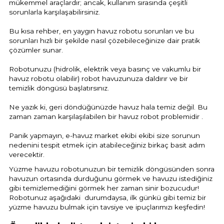
mükemmel araçlardır; ancak, kullanım sırasında çeşitli
Havuz Trafoları
Havuz Merdiven
sorunlarla karşılaşabilirsiniz.
Hayward Havuz
Yosun Önleyici
Gemaş Tuz
Gemaş %90 Tablet Klor
Ayak Dezenfektanı
Havuz Sıvı Klor
Bu kısa rehber, en yaygın havuz robotu sorunları ve bu
Havuz Filtreleri
Krom Led
örü
sorunları hızlı bir şekilde nasıl çözebileceğinize dair pratik
ları
Havuz Suyu Parlatıcı
çözümler sunar.
Beatbot Havuz
Gemaş hazır kimyasal bakım seti
Demir ve Setlik Giderici
Havuz Bağlı Klor Giderici
Havuz Dip
Lamba Yedek
eri
Robotunuzu (hidrolik, elektrik veya basınç ve vakumlu bir
 Düşürücü Dozaj Pompası
Çöktürücü
Gemaş Multi Tablet Klor 200 gr
Havuz Suyu Bağlı Klor Giderici
Havuz İyon Baglayıcı
havuz robotu olabilir) robot havuzunuza daldırır ve bir
Bwt Havuz Robotları
temizlik döngüsü başlatırsınız.
Havuz Besi
Zodiac Tuz
Havuz PH
Kalsiyum Hipoklorit %65 Klor
Havuz Kışlık Bakım Ürünü
Süs Havuzu
örü
Ne yazık ki, geri döndüğünüzde havuz hala temiz değil. Bu
z
Spino Havuz
zaman zaman karşılaşılabilen bir havuz robot problemidir .
Kum Filtresi Temizleyici
Havuz Sıvı Ph Düşürücü
Abs Skimmer
Panik yapmayın, e-havuz market ekibi ekibi size sorunun
Sıvı pH Düşürücü
nedenini tespit etmek için atabileceğiniz birkaç basit adım
verecektir.
Multi %90 Tablet Klor
Havuz Toz Ph+ Yükseltici
Havuz Dozaj
pH Yükseltici
Yüzme havuzu robotunuzun bir temizlik döngüsünden sonra
havuzun ortasında durduğunu görmek ve havuzu istediğiniz
Sıvı Asit Hidroklorik
Selenoid Havuz Kimyasalları setle
gibi temizlemediğini görmek her zaman sinir bozucudur!
İyon Bağlayıcı
Mspa Jakuzi
Robotunuz aşağıdaki durumdaysa, ilk günkü gibi temiz bir
yüzme havuzu bulmak için tavsiye ve ipuçlarımızı keşfedin!
Sıvı Klor Sodyum Hipoklorit
ik
Su Sporları Dünyası