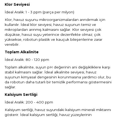
Endüstriyel Blower
Klor Seviyesi
Havuz Kış Kimyasalı
İdeal Aralık: 1 - 3 ppm (parça per milyon)
Ayak Havuzu
Klor, havuz suyunu mikroorganizmalardan arındırmak için
Kalsiyum Hipoklorit
kullanılır. İdeal klor seviyesi, havuz suyunun temiz ve
mikroplardan arınmış kalmasını sağlar. Klor seviyesi çok
Bahçe Havuz
düşükse, havuz suyu yeterince dezenfekte olmaz; çok
ri
Süper Pool
yüksekse, robotun plastik ve kauçuk bileşenlerine zarar
alları
verebilir.
Toplam Alkalinite
Tuz
lmate Havuz Robotu Yedek
İdeal Aralık: 80 - 120 ppm
ücre Temizleyici
alzemeleri
Toplam alkalinite, suyun pH değerinin ani değişikliklere karşı
stabil kalmasını sağlar. İdeal alkalinite seviyesi, havuz
suyunun kimyasal dengesinin korunmasına yardımcı olur, bu
Dalgıç Pompa
da robotun daha tutarlı bir temizlik performansı göstermesini
sağlar.
Dezenfeksiyon
Kalsiyum Sertliği
İdeal Aralık: 200 - 400 ppm
Kalsiyum sertliği, havuz suyundaki kalsiyum minerali miktarını
Havuz Güvenlik
gösterir. İdeal kalsiyum sertliği, havuz yüzeylerinin