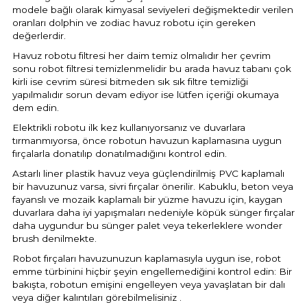
modele bağlı olarak kimyasal seviyeleri değişmektedir verilen
oranları dolphin ve zodiac havuz robotu için gereken
değerlerdir.
Havuz robotu filtresi her daim temiz olmalıdır her çevrim
sonu robot filtresi temizlenmelidir bu arada havuz tabanı çok
kirli ise cevrim süresi bitmeden sık sık filtre temizliği
yapılmalıdır sorun devam ediyor ise lütfen içeriği okumaya
dem edin.
Elektrikli robotu ilk kez kullanıyorsanız ve duvarlara
tırmanmıyorsa, önce robotun havuzun kaplamasına uygun
fırçalarla donatılıp donatılmadığını kontrol edin.
Astarlı liner plastik havuz veya güçlendirilmiş PVC kaplamalı
bir havuzunuz varsa, sivri fırçalar önerilir. Kabuklu, beton veya
fayanslı ve mozaik kaplamalı bir yüzme havuzu için, kaygan
duvarlara daha iyi yapışmaları nedeniyle köpük sünger fırçalar
daha uygundur bu sünger palet veya tekerleklere wonder
brush denilmekte.
Robot fırçaları havuzunuzun kaplamasıyla uygun ise, robot
emme türbinini hiçbir şeyin engellemediğini kontrol edin: Bir
bakışta, robotun emişini engelleyen veya yavaşlatan bir dalı
veya diğer kalıntıları görebilmelisiniz .