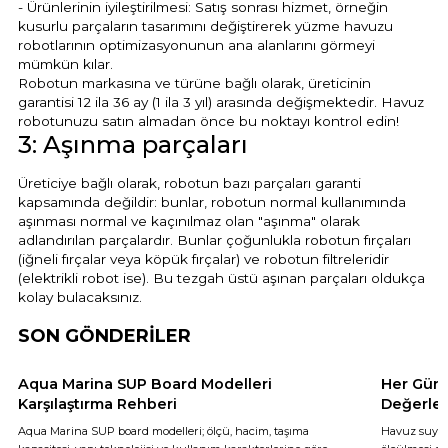
- Ürünlerinin iyileştirilmesi: Satış sonrası hizmet, örneğin
kusurlu parçaların tasarımını değiştirerek yüzme havuzu
robotlarının optimizasyonunun ana alanlarını görmeyi
mümkün kılar.
Robotun markasına ve türüne bağlı olarak, üreticinin
garantisi 12 ila 36 ay (1 ila 3 yıl) arasında değişmektedir. Havuz
robotunuzu satın almadan önce bu noktayı kontrol edin!
3: Aşınma parçaları
Üreticiye bağlı olarak, robotun bazı parçaları garanti
kapsamında değildir: bunlar, robotun normal kullanımında
aşınması normal ve kaçınılmaz olan "aşınma" olarak
adlandırılan parçalardır. Bunlar çoğunlukla robotun fırçaları
(iğneli fırçalar veya köpük fırçalar) ve robotun filtreleridir
(elektrikli robot ise). Bu tezgah üstü aşınan parçaları oldukça
kolay bulacaksınız.
SON GÖNDERİLER
Aqua Marina SUP Board Modelleri
Her Gün 
Karşılaştırma Rehberi
Değerler
Aqua Marina SUP board modelleri; ölçü, hacim, taşıma
Havuz suyun