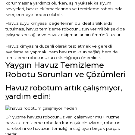
korunmasına yardımcı olurken, aşırı yüksek kalsiyum
Havuz
seviyeleri, havuz ekipmanlarında ve temizleme robotunda
si Kapağı
kireçlenmeye neden olabilir.
Havuz suyu kimyasal değerlerinin bu ideal aralıklarda
tutulması, havuz temizleme robotunuzun verimli bir şekilde
Havuz Pompa
çalışmasını sağlar ve havuz ekipmanlarının ömrünü uzatır.
Havuz kimyasını düzenli olarak test etmek ve gerekli
Havuz
ayarlamaları yapmak, hem havuzunuzun sağlığı hem de
temizleme robotunuzun etkinliği için önemlidir.
eri
Yaygın Havuz Temizleme
Robotu Sorunları ve Çözümleri
Jakuzi Sauna
Havuz robotum artık çalışmıyor,
yardım edin!
Kartuş Filtreler
Kuvars Cam
Bir yüzme havuzu robotunuz var çalışmıyor mu? Yüzme
havuzu temizleme robotları karmaşık cihazlardır, robotun
hareketini ve havuzun temizliğini sağlayan birçok parçası
Olimpik Havuz
vardır.