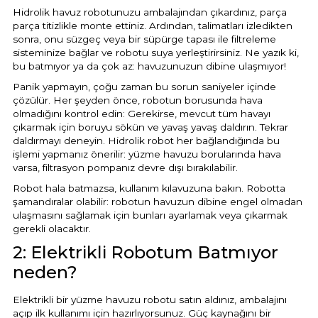
Hidrolik havuz robotunuzu ambalajından çıkardınız, parça
parça titizlikle monte ettiniz. Ardından, talimatları izledikten
sonra, onu süzgeç veya bir süpürge tapası ile filtreleme
sisteminize bağlar ve robotu suya yerleştirirsiniz. Ne yazık ki,
bu batmıyor ya da çok az: havuzunuzun dibine ulaşmıyor!
Panik yapmayın, çoğu zaman bu sorun saniyeler içinde
çözülür. Her şeyden önce, robotun borusunda hava
olmadığını kontrol edin: Gerekirse, mevcut tüm havayı
çıkarmak için boruyu sökün ve yavaş yavaş daldırın. Tekrar
daldırmayı deneyin. Hidrolik robot her bağlandığında bu
işlemi yapmanız önerilir: yüzme havuzu borularında hava
varsa, filtrasyon pompanız devre dışı bırakılabilir.
Robot hala batmazsa, kullanım kılavuzuna bakın. Robotta
şamandıralar olabilir: robotun havuzun dibine engel olmadan
ulaşmasını sağlamak için bunları ayarlamak veya çıkarmak
gerekli olacaktır.
2: Elektrikli Robotum Batmıyor
neden?
Elektrikli bir yüzme havuzu robotu satın aldınız, ambalajını
açıp ilk kullanımı için hazırlıyorsunuz. Güç kaynağını bir