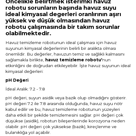
Öncelikle belirtmek isterimki havuz
Sıvı Ph- Düşürücü
robotu sorunların başında havuz suyu
Gemaş Havuz
ideal kimyasal degerleri oranlırının aşırı
Havuz Vana
yüksek ve düşük olmasından havuz
Toz Ph+ Yükseltici
robotu çalışmasında bir takım sorunlar
olabilmektedir.
Wtr Havuz
Havuz Isıtma
Wtr Havuz Kimyasalları Setleri
Havuz temizleme robotunun ideal çalışması için havuz
suyunun kimyasal değerlerinin belirli bir aralıkta olması
Yosun Öldürücü
önemlidir. Bu değerler, havuzun temiz ve sağlıklı kalmasını
Selenoid
Havuz Elektrik
sağlamakla birlikte,
havuz temizleme robotu'
nun
alları
etkinliğini de doğrudan etkileyebilir. İşte havuz suyunun ideal
kimyasal değerleri:
Alkalinite Düşürücü
Havuz Sarf
pH Değeri
İdeal Aralık: 7.2 - 7.8
Ayak Dezenfektanı
pH değeri, suyun asidik veya bazik olup olmadığını gösterir.
Havuz
pH değeri 7.2 ile 7.8 arasında olduğunda, havuz suyu nötr
 Perdeleri
kabul edilir ve bu, havuz temizleme robotunun yüzeyleri
e Pool Expert
daha etkili bir şekilde temizlemesini sağlar. pH değeri çok
düşükse (asidik), robotun bileşenlerinde korozyona neden
Bahçe Süs Havuzu
Havuz Filtre
olabilir. pH değeri çok yüksekse (bazik), kireçlenme ve
bulanıklığa yol açabilir.