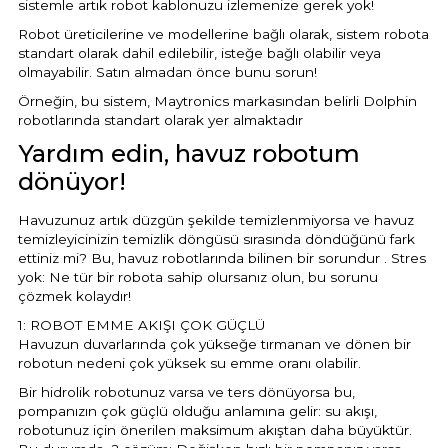
sistemle artık robot kablonuzu izlemenize gerek yok!
Robot üreticilerine ve modellerine bağlı olarak, sistem robota
standart olarak dahil edilebilir, isteğe bağlı olabilir veya
olmayabilir. Satın almadan önce bunu sorun!
Örneğin, bu sistem, Maytronics markasından belirli Dolphin
robotlarında standart olarak yer almaktadır
Yardım edin, havuz robotum
dönüyor!
Havuzunuz artık düzgün şekilde temizlenmiyorsa ve havuz
temizleyicinizin temizlik döngüsü sırasında döndüğünü fark
ettiniz mi? Bu, havuz robotlarında bilinen bir sorundur . Stres
yok: Ne tür bir robota sahip olursanız olun, bu sorunu
çözmek kolaydır!
1: ROBOT EMME AKIŞI ÇOK GÜÇLÜ
Havuzun duvarlarında çok yükseğe tırmanan ve dönen bir
robotun nedeni çok yüksek su emme oranı olabilir.
Bir hidrolik robotunuz varsa ve ters dönüyorsa bu,
pompanızın çok güçlü olduğu anlamına gelir: su akışı,
robotunuz için önerilen maksimum akıştan daha büyüktür.