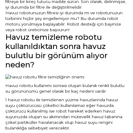
filtreye bir kireç tutucu madde sürün. Son olarak, delinmişse,
iyi durumda bir filtre ile değiştirilmelidir.
Havuz robotunuzun filtresi iyi durumda mı ve robotunuzun
türbinini hiçbir şey engellemiyor mu? Bu durumda robot
motoru yorulmaya başlayabilir. Robot desteği için bayinize
veya robot üreticinize başvurun!
Havuz temizleme robotu
kullanıldıktan sonra havuz
bulutlu bir görünüm alıyor
neden?
Havuz robotu kullanımı sonrası oluşan bulanık renkli bulutlu
su görününümü genel olarak bir kaç nedeni vardır
1 havuz robotu ile temizlenen yüzme havuzlarında havuz
suyu çöktürücüsü çökeltici kullanılamaz eğer havuzda
çöktürücü kullanılmış ise robot hareket ederken havuz
suyunuzda oluşan su akımından mütevellit havuz tabanına
çökel partiküller havalanacak olup havuz suyu rengini
bulanıklığa sebebiyet verecektir.