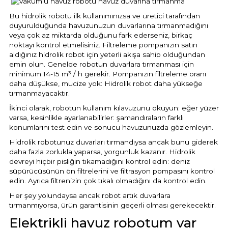
Bu hidrolik robotu ilk kullanımınızsa ve üretici tarafından
duyurulduğunda havuzunuzun duvarlarına tırmanmadığını
veya çok az miktarda olduğunu fark ederseniz, birkaç
noktayı kontrol etmelisiniz. Filtreleme pompanızın satın
aldığınız hidrolik robot için yeterli akışa sahip olduğundan
emin olun. Genelde robotun duvarlara tırmanması için
minimum 14-15 m³ / h gerekir. Pompanızın filtreleme oranı
daha düşükse, mucize yok: Hidrolik robot daha yükseğe
tırmanmayacaktır.
İkinci olarak, robotun kullanım kılavuzunu okuyun: eğer yüzer
varsa, kesinlikle ayarlanabilirler: şamandıraların farklı
konumlarını test edin ve sonucu havuzunuzda gözlemleyin.
Hidrolik robotunuz duvarları tırmandıysa ancak bunu giderek
daha fazla zorlukla yaparsa, yorgunluk kazanır. Hidrolik
devreyi hiçbir pisliğin tıkamadığını kontrol edin: deniz
süpürücüsünün ön filtrelerini ve filtrasyon pompasını kontrol
edin. Ayrıca filtrenizin çok tıkalı olmadığını da kontrol edin.
Her şey yolundaysa ancak robot artık duvarlara
tırmanmıyorsa, ürün garantisinin geçerli olması gerekecektir.
Elektrikli havuz robotum var