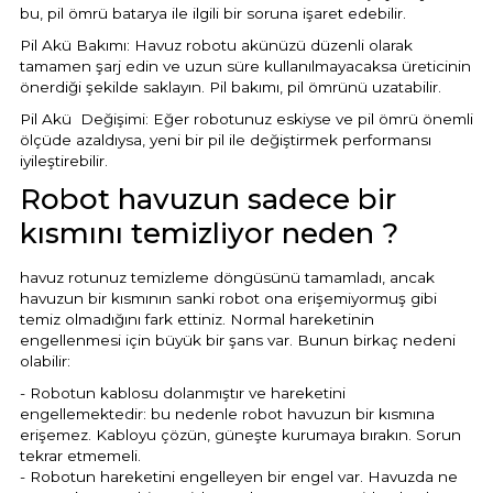
bu, pil ömrü batarya ile ilgili bir soruna işaret edebilir.
Pil Akü Bakımı: Havuz robotu akünüzü düzenli olarak
tamamen şarj edin ve uzun süre kullanılmayacaksa üreticinin
önerdiği şekilde saklayın. Pil bakımı, pil ömrünü uzatabilir.
Pil Akü Değişimi: Eğer robotunuz eskiyse ve pil ömrü önemli
ölçüde azaldıysa, yeni bir pil ile değiştirmek performansı
iyileştirebilir.
Robot havuzun sadece bir
kısmını temizliyor neden ?
havuz rotunuz temizleme döngüsünü tamamladı, ancak
havuzun bir kısmının sanki robot ona erişemiyormuş gibi
temiz olmadığını fark ettiniz. Normal hareketinin
engellenmesi için büyük bir şans var. Bunun birkaç nedeni
olabilir:
- Robotun kablosu dolanmıştır ve hareketini
engellemektedir: bu nedenle robot havuzun bir kısmına
erişemez. Kabloyu çözün, güneşte kurumaya bırakın. Sorun
tekrar etmemeli.
- Robotun hareketini engelleyen bir engel var. Havuzda ne