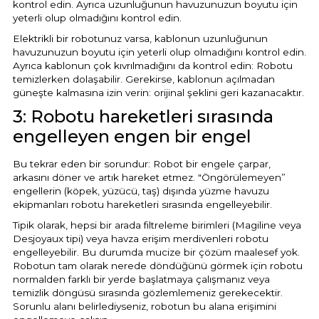
kontrol edin. Ayrıca uzunluğunun havuzunuzun boyutu için
yeterli olup olmadığını kontrol edin.
Elektrikli bir robotunuz varsa, kablonun uzunluğunun
havuzunuzun boyutu için yeterli olup olmadığını kontrol edin.
Ayrıca kablonun çok kıvrılmadığını da kontrol edin: Robotu
temizlerken dolaşabilir. Gerekirse, kablonun açılmadan
güneşte kalmasına izin verin: orijinal şeklini geri kazanacaktır.
3: Robotu hareketleri sırasında
engelleyen engen bir engel
Bu tekrar eden bir sorundur: Robot bir engele çarpar,
arkasını döner ve artık hareket etmez. "Öngörülemeyen”
engellerin (köpek, yüzücü, taş) dışında yüzme havuzu
ekipmanları robotu hareketleri sırasında engelleyebilir.
Tipik olarak, hepsi bir arada filtreleme birimleri (Magiline veya
Desjoyaux tipi) veya havza erişim merdivenleri robotu
engelleyebilir. Bu durumda mucize bir çözüm maalesef yok.
Robotun tam olarak nerede döndüğünü görmek için robotu
normalden farklı bir yerde başlatmaya çalışmanız veya
temizlik döngüsü sırasında gözlemlemeniz gerekecektir.
Sorunlu alanı belirlediyseniz, robotun bu alana erişimini