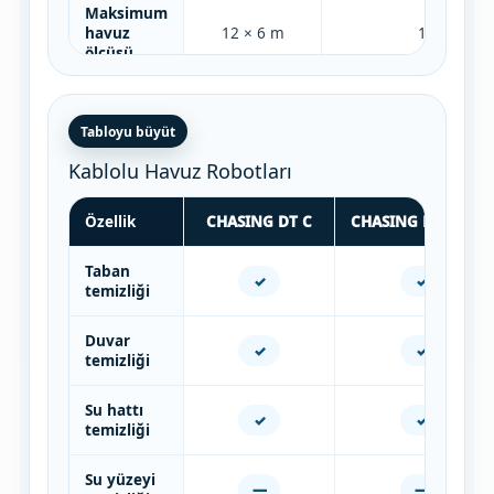
Maksimum
havuz
12 × 6 m
13 × 6 m
ölçüsü
Tabloyu büyüt
Kablolu Havuz Robotları
Özellik
CHASING DT C
CHASING DT C PRO
Taban
✓
✓
temizliği
Duvar
✓
✓
temizliği
Su hattı
✓
✓
temizliği
Su yüzeyi
—
—