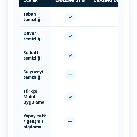
Özellik
CHASING DT B
CHASING DT C PRO 
Taban
✓
✓
temizliği
Duvar
✓
✓
temizliği
Su hattı
✓
✓
temizliği
Su yüzeyi
—
—
temizliği
Türkçe
✓
✓
Mobil
uygulama
Yapay zekâ
—
—
/ gelişmiş
algılama