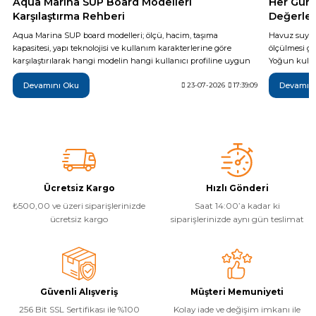
Aqua Marina SUP Board Modelleri
Her Gün 
Karşılaştırma Rehberi
Değerler
Aqua Marina SUP board modelleri; ölçü, hacim, taşıma
Havuz suyun
kapasitesi, yapı teknolojisi ve kullanım karakterlerine göre
ölçülmesi ge
karşılaştırılarak hangi modelin hangi kullanıcı profiline uygun
Yoğun kullan
olduğu teknik verilerle açıklanıyor. Breeze, Vapor, Fusion,
da günlük t
Devamını Oku
Devamın
Monster, Hyper, Coral, Nexus ve Flare modelleri arasındaki temel
23-07-2026
17:39:09
yöntemi, ide
farkları inceleyerek ihtiyaçlarınıza en uygun şişme SUP board'u
sonrası yapı
daha bilinçli seçebilirsiniz.
temel adımla
Ücretsiz Kargo
Hızlı Gönderi
₺500,00 ve üzeri siparişlerinizde
Saat 14:00’a kadar ki
ücretsiz kargo
siparişlerinizde aynı gün teslimat
Güvenli Alışveriş
Müşteri Memuniyeti
256 Bit SSL Sertifikası ile %100
Kolay iade ve değişim imkanı ile