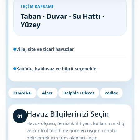
Sıvı Ph- Düşürücü
SEÇIM KAPSAMI
Gemaş Havuz
Havuz Vana
Taban · Duvar · Su Hattı ·
Toz Ph+ Yükseltici
Yüzey
Wtr Havuz
Havuz Isıtma
Wtr Havuz Kimyasalları Setleri
Villa, site ve ticari havuzlar
Yosun Öldürücü
Selenoid
Havuz Elektrik
alları
Kablolu, kablosuz ve hibrit seçenekler
Alkalinite Düşürücü
Havuz Sarf
CHASING
Aiper
Dolphin / Plecos
Zodiac
Ayak Dezenfektanı
Havuz
 Perdeleri
Havuz Bilgilerinizi Seçin
e Pool Expert
01
Havuz ölçüsü, temizlik ihtiyacı, kullanım sıklığı
Bahçe Süs Havuzu
Havuz Filtre
ve kontrol tercihine göre en uygun robotu
belirlemek için tüm alanları seçin.