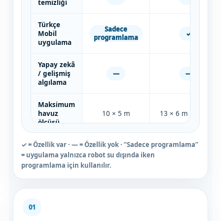
temizliği
Türkçe
Sadece
✓
Mobil
programlama
uygulama
Yapay zekâ
—
—
/ gelişmiş
algılama
Maksimum
havuz
10 × 5 m
13 × 6 m / 130 m²
ölçüsü
✓ = Özellik var · — = Özellik yok · “Sadece programlama”
= uygulama yalnızca robot su dışında iken
programlama için kullanılır.
01