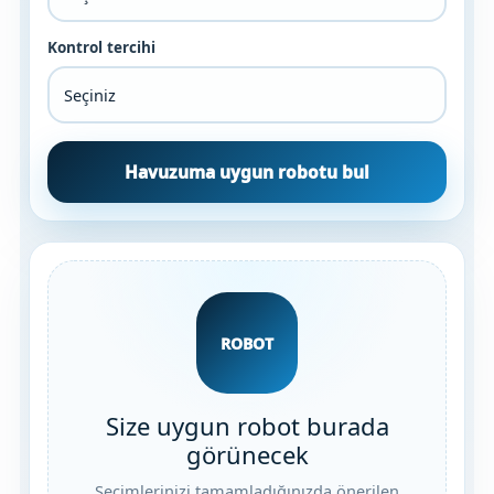
Havuz
Kontrol tercihi
si Kapağı
Havuz Pompa
Havuzuma uygun robotu bul
Havuz
eri
Jakuzi Sauna
ROBOT
Kartuş Filtreler
Kuvars Cam
Size uygun robot burada
görünecek
Olimpik Havuz
Seçimlerinizi tamamladığınızda önerilen