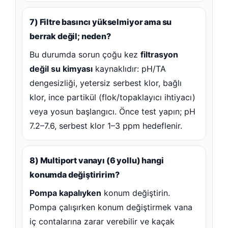
7) Filtre basıncı yükselmiyor ama su
berrak değil; neden?
Bu durumda sorun çoğu kez
filtrasyon
değil su kimyası
kaynaklıdır: pH/TA
dengesizliği, yetersiz serbest klor, bağlı
klor, ince partikül (flok/topaklayıcı ihtiyacı)
veya yosun başlangıcı. Önce test yapın; pH
7.2–7.6, serbest klor 1–3 ppm hedeflenir.
8) Multiport vanayı (6 yollu) hangi
konumda değiştiririm?
Pompa kapalıyken
konum değiştirin.
Pompa çalışırken konum değiştirmek vana
iç contalarına zarar verebilir ve kaçak