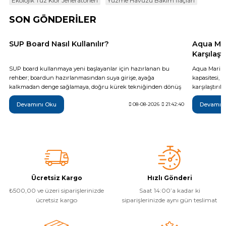
Ekolojik Tuz Klor Jeneratörleri
Yüzme Havuzu Bakım İlaçları
SON GÖNDERİLER
SUP Board Nasıl Kullanılır?
Aqua Mar
Karşılaş
SUP board kullanmaya yeni başlayanlar için hazırlanan bu
Aqua Marina
rehber; boardun hazırlanmasından suya girişe, ayağa
kapasitesi, 
kalkmadan denge sağlamaya, doğru kürek tekniğinden dönüş
karşılaştırı
ve rota kontrolüne kadar temel kullanım adımlarını açıklar.
olduğu tekni
Devamını Oku
Devamın
Güvenli bir ilk sürüş için gerekli ekipmanlar, rüzgâr ve su
08-08-2026
21:42:40
Monster, Hyp
koşulları, sık yapılan hatalar, düşme sonrası boarda çıkış ve
farkları inc
kullanım sonrası bakım gibi önemli noktaları da kapsar.
daha bilinçli
Ücretsiz Kargo
Hızlı Gönderi
₺500,00 ve üzeri siparişlerinizde
Saat 14:00’a kadar ki
ücretsiz kargo
siparişlerinizde aynı gün teslimat