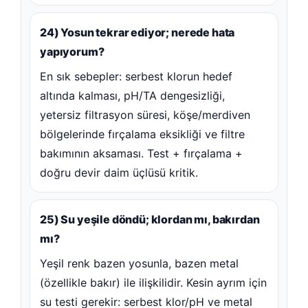
24) Yosun tekrar ediyor; nerede hata
yapıyorum?
En sık sebepler: serbest klorun hedef
altında kalması, pH/TA dengesizliği,
yetersiz filtrasyon süresi, köşe/merdiven
bölgelerinde fırçalama eksikliği ve filtre
bakımının aksaması. Test + fırçalama +
doğru devir daim üçlüsü kritik.
25) Su yeşile döndü; klordan mı, bakırdan
mı?
Yeşil renk bazen yosunla, bazen metal
(özellikle bakır) ile ilişkilidir. Kesin ayrım için
su testi gerekir: serbest klor/pH ve metal