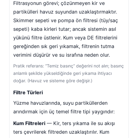
Filtrasyonun görevi; çözünmeyen kir ve
partikülleri havuz suyundan uzaklaştırmaktır.
Skimmer sepeti ve pompa ön filtresi (tüy/saç
sepeti) kaba kirleri tutar; ancak sistemin asıl
zi
yükünü filtre üstlenir. Kum veya DE filtrelerini
gereğinden sık geri yıkamak, filtrenin tutma
verimini düşürür ve su israfına neden olur.
Pratik referans: “Temiz basınç” değerini not alın; basınç
ı Dünyası
anlamlı şekilde yükseldiğinde geri yıkama ihtiyacı
uz Kimyasalları
doğar. (Havuz ve sisteme göre değişir.)
Filtre Türleri
Yüzme havuzlarında, suyu partiküllerden
arındırmak için üç temel filtre tipi yaygındır:
Kum Filtreleri
— Kir, ters yıkama ile su akışı
 Kimyasalları
a Boru Fittings
ters çevrilerek filtreden uzaklaştırılır. Kum