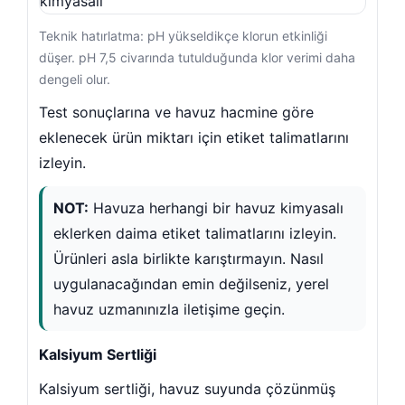
Teknik hatırlatma: pH yükseldikçe klorun etkinliği
düşer. pH 7,5 civarında tutulduğunda klor verimi daha
enlik
dengeli olur.
Test sonuçlarına ve havuz hacmine göre
eklenecek ürün miktarı için etiket talimatlarını
izleyin.
NOT:
Havuza herhangi bir havuz kimyasalı
eklerken daima etiket talimatlarını izleyin.
ine Dairesi Kapağı
Ürünleri asla birlikte karıştırmayın. Nasıl
uygulanacağından emin değilseniz, yerel
havuz uzmanınızla iletişime geçin.
Kalsiyum Sertliği
mpa Sehpa
Kalsiyum sertliği, havuz suyunda çözünmüş