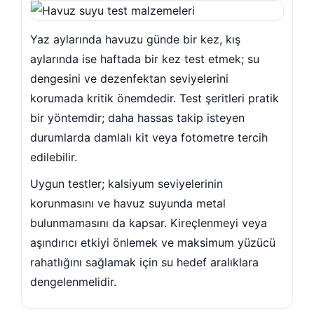
Yaz aylarında havuzu günde bir kez, kış
pert
aylarında ise haftada bir kez test etmek; su
dengesini ve dezenfektan seviyelerini
korumada kritik önemdedir. Test şeritleri pratik
leleri Su Perdeleri
bir yöntemdir; daha hassas takip isteyen
durumlarda damlalı kit veya fotometre tercih
edilebilir.
re Temizleyici
Uygun testler; kalsiyum seviyelerinin
korunmasını ve havuz suyunda metal
s Havuzu
bulunmamasını da kapsar. Kireçlenmeyi veya
aşındırıcı etkiyi önlemek ve maksimum yüzücü
rahatlığını sağlamak için su hedef aralıklara
Kimyasalı
dengelenmelidir.
el Blower