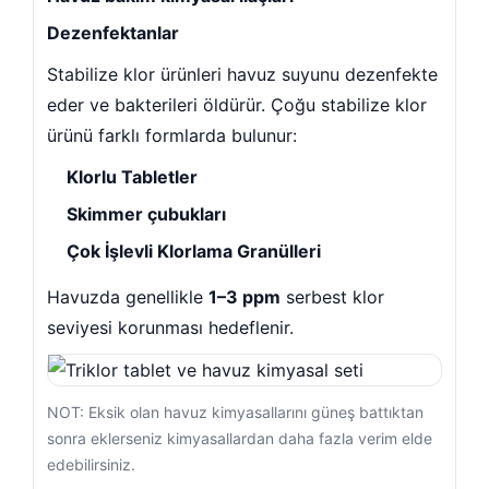
Dezenfektanlar
Stabilize klor ürünleri havuz suyunu dezenfekte
eder ve bakterileri öldürür. Çoğu stabilize klor
m Filtre Kumu
ürünü farklı formlarda bulunur:
Klorlu Tabletler
Skimmer çubukları
Çok İşlevli Klorlama Granülleri
Havuzda genellikle
1–3 ppm
serbest klor
avuz Malzemeleri
seviyesi korunması hedeflenir.
NOT: Eksik olan havuz kimyasallarını güneş battıktan
sonra eklerseniz kimyasallardan daha fazla verim elde
ompası
edebilirsiniz.