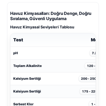
Havuz Kimyasalları: Doğru Denge, Doğru
ipoklorit
Sıralama, Güvenli Uygulama
Havuz Kimyasal Seviyeleri Tablosu
uzu
Test
Menzil
pH
7.2 - 7.6
l Havuz Kimyasalları
Toplam Alkalinite
120 - 150 p
uz Duş Sistemleri
Kalsiyum Sertliği
200 - 250 ppm (
Kalsiyum Sertliği
175 - 225 ppm (
atörü Hücre Temizleyici
Serbest Klor
1 - 3 ppm