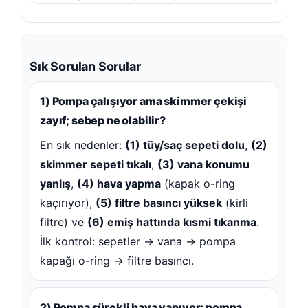
Sık Sorulan Sorular
1) Pompa çalışıyor ama skimmer çekişi
zayıf; sebep ne olabilir?
En sık nedenler:
(1) tüy/saç sepeti dolu
,
(2)
skimmer sepeti tıkalı
,
(3) vana konumu
yanlış
,
(4) hava yapma
(kapak o-ring
kaçırıyor),
(5) filtre basıncı yüksek
(kirli
filtre) ve
(6) emiş hattında kısmi tıkanma
.
İlk kontrol: sepetler → vana → pompa
kapağı o-ring → filtre basıncı.
2) Pompa sürekli hava yapıyor; pompa