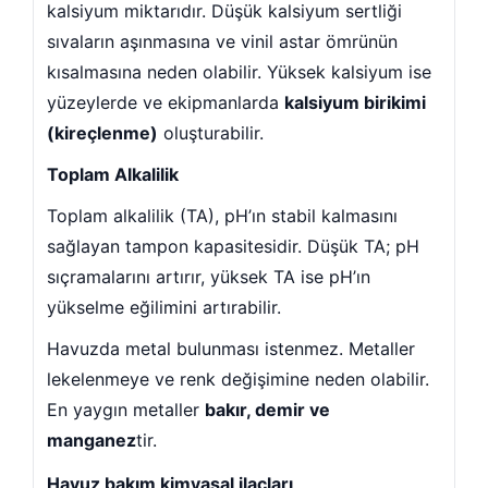
kalsiyum miktarıdır. Düşük kalsiyum sertliği
sıvaların aşınmasına ve vinil astar ömrünün
kısalmasına neden olabilir. Yüksek kalsiyum ise
yüzeylerde ve ekipmanlarda
kalsiyum birikimi
mometreleri
(kireçlenme)
oluşturabilir.
Toplam Alkalilik
Toplam alkalilik (TA), pH’ın stabil kalmasını
sağlayan tampon kapasitesidir. Düşük TA; pH
sıçramalarını artırır, yüksek TA ise pH’ın
una Ekipmanları
yükselme eğilimini artırabilir.
Havuzda metal bulunması istenmez. Metaller
lekelenmeye ve renk değişimine neden olabilir.
En yaygın metaller
bakır, demir ve
reler
manganez
tir.
Havuz bakım kimyasal ilaçları