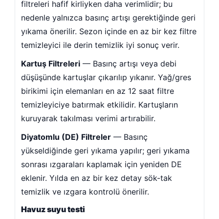
filtreleri hafif kirliyken daha verimlidir; bu
nedenle yalnızca basınç artışı gerektiğinde geri
yıkama önerilir. Sezon içinde en az bir kez filtre
temizleyici ile derin temizlik iyi sonuç verir.
Havuz Kimyasalları
ma Sistemleri
Kartuş Filtreleri
— Basınç artışı veya debi
düşüşünde kartuşlar çıkarılıp yıkanır. Yağ/gres
birikimi için elemanları en az 12 saat filtre
temizleyiciye batırmak etkilidir. Kartuşların
kuruyarak takılması verimi artırabilir.
 Düşürücü
trik Panoları
Diyatomlu (DE) Filtreler
— Basınç
yükseldiğinde geri yıkama yapılır; geri yıkama
sonrası ızgaraları kaplamak için yeniden DE
eklenir. Yılda en az bir kez detay sök-tak
nfektanı
temizlik ve ızgara kontrolü önerilir.
Havuz suyu testi
f Malzemeleri