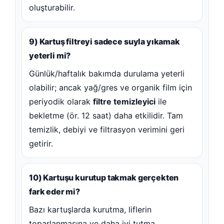
oluşturabilir.
9) Kartuş filtreyi sadece suyla yıkamak
yeterli mi?
Günlük/haftalık bakımda durulama yeterli
olabilir; ancak yağ/gres ve organik film için
periyodik olarak
filtre temizleyici
ile
bekletme (ör. 12 saat) daha etkilidir. Tam
temizlik, debiyi ve filtrasyon verimini geri
getirir.
10) Kartuşu kurutup takmak gerçekten
fark eder mi?
Bazı kartuşlarda kurutma, liflerin
toparlanmasına ve daha iyi tutma