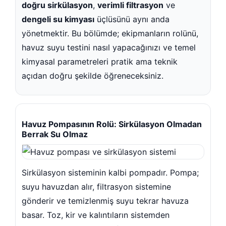
vuz Tuz Klor Jeneratörleri
doğru sirkülasyon
,
verimli filtrasyon
ve
dengeli su kimyası
üçlüsünü aynı anda
Gemaş Sıvı klor Sıvı asit
Havuz Çöktürücü
Havuz Çöktürücü Flock
Havuz Suyu Yosun Önleyici e 
Süpürge Hortum Adaptörü
Yer Şelaleleri
yönetmektir. Bu bölümde; ekipmanların rolünü,
havuz suyu testini nasıl yapacağınızı ve temel
et Klor
Gemaş %90 Tablet Klor
Ayak Dezenfektanı
Havuz Sıvı Klor
kimyasal parametreleri pratik ama teknik
vuz Pompa
u Test Malzemeleri
lecos Havuz Robotu
açıdan doğru şekilde öğreneceksiniz.
Led Havuz Lambaları
Gemaş hazır kimyasal bakım se
Demir ve Setlik Giderici
Havuz Bağlı Klor Giderici
z Klor Jeneratörü
Gemaş Multi Tablet Klor 200 g
Havuz Suyu Bağlı Klor Giderici
Havuz İyon Baglayıcı
et Klor
Havuz Pompasının Rolü: Sirkülasyon Olmadan
üsü
Berrak Su Olmaz
Kalsiyum Hipoklorit %65 Klor
Havuz Kışlık Bakım Ürünü
uz Pompaları
dınlatma
Havuz Temizleme Robotları
Kum Filtresi Temizleyici
Havuz Sıvı Ph Düşürücü
Sirkülasyon sisteminin kalbi pompadır. Pompa;
 Dezenfektan
or Üretim Hücreleri
suyu havuzdan alır, filtrasyon sistemine
Multi %90 Tablet Klor
Havuz Toz Ph+ Yükseltici
gönderir ve temizlenmiş suyu tekrar havuza
ım Seti
basar. Toz, kir ve kalıntıların sistemden
z pompa