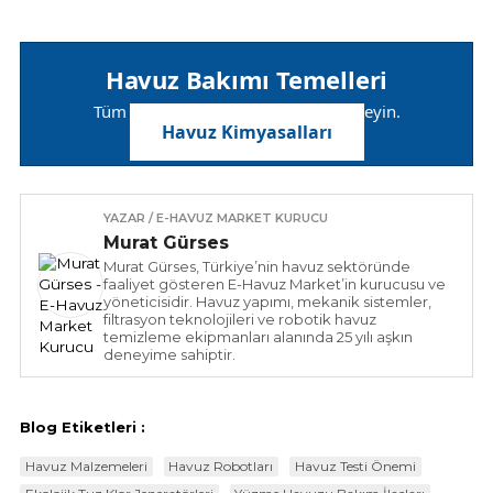
Havuz Bakımı Temelleri
Tüm havuz kimyasal çeşitlerini inceleyin.
Havuz Kimyasalları
YAZAR / E-HAVUZ MARKET KURUCU
Murat Gürses
Murat Gürses, Türkiye’nin havuz sektöründe
faaliyet gösteren E-Havuz Market’in kurucusu ve
yöneticisidir. Havuz yapımı, mekanik sistemler,
filtrasyon teknolojileri ve robotik havuz
temizleme ekipmanları alanında 25 yılı aşkın
deneyime sahiptir.
Blog Etiketleri :
Havuz Malzemeleri
Havuz Robotları
Havuz Testi Önemi