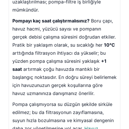
Sıvı Asit Hidroklorik
Selenoid Havuz Kimyasalları se
ınlatma Panoları
uzaklaştırılması; pompa–filtre iş birliğiyle
vuz Robotları
eyici
mümkündür.
Sıvı Klor Sodyum Hipoklorit
Pompayı kaç saat çalıştırmalısınız?
Boru çapı,
itron Yedek Elektrod
havuz hacmi, yüzücü sayısı ve pompanın
rdiven
Sıvı Ph- Düşürücü
gerçek debisi çalışma süresini doğrudan etkiler.
oları
Pratik bir yaklaşım olarak, su sıcaklığı her
10°C
Toz Ph+ Yükseltici
avuz Robotları
arttığında filtrasyon ihtiyacı da yükselir; bu
 Parlatıcı
yüzden pompa çalışma süresini yaklaşık
+1
Wtr Havuz Kimyasalları Setleri
eleri
saat
artırmak çoğu havuzda mantıklı bir
 Klor Jeneratörü
başlangıç noktasıdır. En doğru süreyi belirlemek
Yosun Öldürücü
için havuzunuzun gerçek koşullarına göre
ü
Havuz Lambaları
havuz uzmanınıza danışmanız önerilir.
avuz Robotları
Pompa çalışmıyorsa su düzgün şekilde sirküle
edilmez; bu da filtrasyonun zayıflamasına,
 Emiş Süzgeçleri
suyun hızla bozulmasına ve kimyasal dengenin
daha zor yönetilmesine yol açar.
Havuz