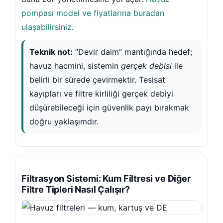
Ph Düşürücü Dozaj Pompası
ek Parçaları
pompası model ve fiyatlarına buradan
Düşürücü Toz
 Robotları
ulaşabilirsiniz
.
Teknik not:
“Devir daim” mantığında hedef;
 Nozulları
havuz hacmini, sistemin
gerçek debisi
ile
belirli bir sürede çevirmektir. Tesisat
üşürücü
u Aydınlatma
z Klor Jeneratörü
kayıpları ve filtre kirliliği gerçek debiyi
uz Robotları
düşürebileceği için güvenlik payı bırakmak
doğru yaklaşımdır.
mer
ici
Filtrasyon Sistemi: Kum Filtresi ve Diğer
Filtre Tipleri Nasıl Çalışır?
aj Sistemleri
yıcı