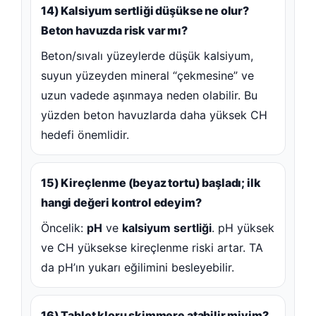
14) Kalsiyum sertliği düşükse ne olur?
Beton havuzda risk var mı?
Beton/sıvalı yüzeylerde düşük kalsiyum,
suyun yüzeyden mineral “çekmesine” ve
uzun vadede aşınmaya neden olabilir. Bu
yüzden beton havuzlarda daha yüksek CH
hedefi önemlidir.
15) Kireçlenme (beyaz tortu) başladı; ilk
hangi değeri kontrol edeyim?
Öncelik:
pH
ve
kalsiyum sertliği
. pH yüksek
ve CH yüksekse kireçlenme riski artar. TA
da pH’ın yukarı eğilimini besleyebilir.
16) Tablet kloru skimmere atabilir miyim?