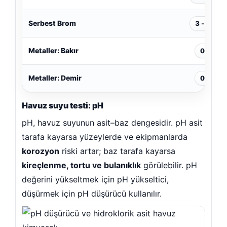
Serbest Brom
3 - 5 ppm
Metaller: Bakır
0 ppm
Poolmate Havuz Robotu Yedek
f Malzemeleri
Metaller: Demir
0 ppm
Havuz suyu testi: pH
pH, havuz suyunun asit–baz dengesidir. pH asit
ompa
tarafa kayarsa yüzeylerde ve ekipmanlarda
korozyon
riski artar; baz tarafa kayarsa
kireçlenme, tortu ve bulanıklık
görülebilir. pH
değerini yükseltmek için pH yükseltici,
düşürmek için pH düşürücü kullanılır.
iyon Sistemleri