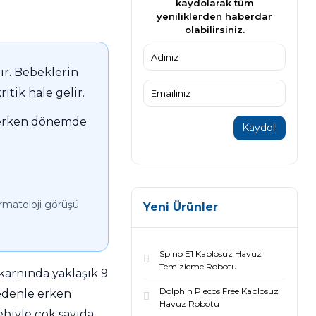
kaydolarak tüm
yeniliklerden haberdar
olabilirsiniz.
ır. Bebeklerin
itik hale gelir.
 erken dönemde
Kaydol!
ermatoloji görüşü
Yeni Ürünler
Spino E1 Kablosuz Havuz
Temizleme Robotu
karnında yaklaşık 9
Dolphin Plecos Free Kablosuz
nedenle erken
Havuz Robotu
biyle çok sayıda