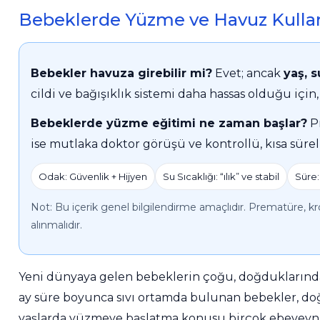
Bebeklerde Yüzme ve Havuz Kulla
Havuz Örtüsü
Bahçe Aydınlatma
İthal Havuz
Bs Pool
Kablosuz Havuz Temizleme Robotları
Klor Üretim Hücreleri
Pompaları
Multi Tablet Klor
Bebekler havuza girebilir mi?
Evet; ancak
yaş, s
Havuz Yapım Seti
Zodiac Havuz
Havuz
Tüm Havuz pompa
Gemaş
Robotları
Aydınlatma Panoları
cildi ve bağışıklık sistemi daha hassas olduğu için
Puritron Yedek Elektrod
Sıvı Klor
Bebeklerde yüzme eğitimi ne zaman başlar?
Pr
Havuz Merdiven
Dezenfektan
ise mutlaka doktor görüşü ve kontrollü, kısa süreli
Havuz Trafoları
Hayward Havuz
Gemaş Tuz
Robotları
Odak: Güvenlik + Hijyen
Su Sıcaklığı: “ılık” ve stabil
Süre:
Klor Jeneratörü
Havuz Filtreleri
Yosun Önleyici
Krom Led
Not: Bu içerik genel bilgilendirme amaçlıdır. Prematüre, kro
Beatbot Havuz
Havuz Lambaları
alınmalıdır.
Robotları
Havuz Dip
Havuz Suyu
Otomatik Ph Düşürücü Dozaj Pompası
Emiş Süzgeçleri
Parlatıcı
Lamba Yedek
Yeni dünyaya gelen bebeklerin çoğu, doğduklarından
Bwt Havuz
Parçaları
ay süre boyunca sıvı ortamda bulunan bebekler, doğ
Zodiac Tuz
Robotları
Havuz Besi
Çöktürücü
yaşlarda yüzmeye başlatma konusu birçok ebeveynin