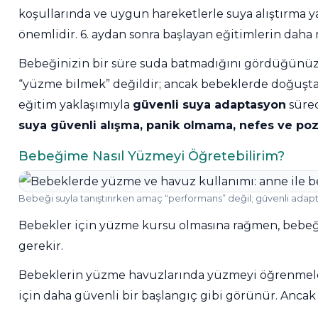
Gemaş Havuz
koşullarında ve uygun hareketlerle suya alıştırma y
Kimyasalları
Havuz Isıtma
önemlidir. 6. aydan sonra başlayan eğitimlerin daha
Sistemleri
Bebeğinizin bir süre suda batmadığını gördüğünüzd
Wtr Havuz
“yüzme bilmek” değildir; ancak bebeklerde doğuştan g
Kimyasalları
Havuz Elektrik
eğitim yaklaşımıyla
güvenli suya adaptasyon
sürec
Panoları
suya güvenli alışma, panik olmama, nefes ve po
Selenoid
Bebeğime Nasıl Yüzmeyi Öğretebilirim?
Havuz Kimyasalları
Havuz Sarf
Malzemeleri
Bebeği suyla tanıştırırken amaç “performans” değil; güvenli ada
Alkalinite Düşürücü
Bebekler için yüzme kursu olmasına rağmen, bebeğin
Havuz
gerekir.
Şelaleleri Su Perdeleri
Ayak Dezenfektanı
Bebeklerin yüzme havuzlarında yüzmeyi öğrenmeler
için daha güvenli bir başlangıç gibi görünür. Anca
Bahçe Süs Havuzu
e Pool Expert