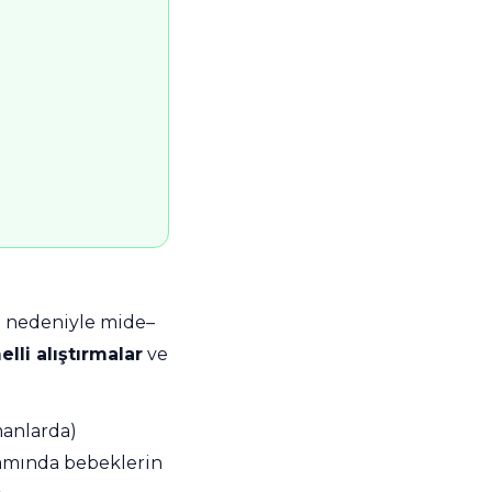
i nedeniyle mide–
li alıştırmalar
ve
manlarda)
amında bebeklerin