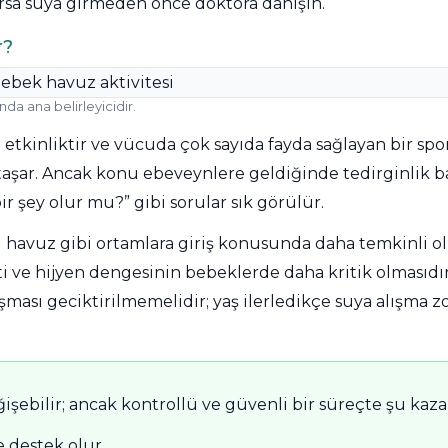
arsa suya girmeden önce doktora danışın.
r?
a ana belirleyicidir.
tkinliktir ve vücuda çok sayıda fayda sağlayan bir spor
aşar. Ancak konu ebeveynlere geldiğinde tedirginlik baş
 şey olur mu?” gibi sorular sık görülür.
 havuz gibi ortamlara giriş konusunda daha temkinli ol
ti ve hijyen dengesinin bebeklerde daha kritik olmasıdı
ası geciktirilmemelidir; yaş ilerledikçe suya alışma zo
işebilir; ancak kontrollü ve güvenli bir süreçte şu kaza
 destek olur.