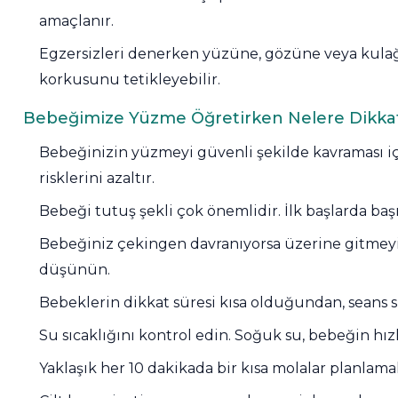
Dalgıç Pompa
amaçlanır.
Egzersizleri denerken yüzüne, gözüne veya kulağ
Dezenfeksiyon
korkusunu tetikleyebilir.
Sistemleri
Bebeğimize Yüzme Öğretirken Nelere Dikka
Bebeğinizin yüzmeyi güvenli şekilde kavraması iç
Havuz Güvenlik
risklerini azaltır.
Bebeği tutuş şekli çok önemlidir. İlk başlarda ba
Havuz
Makine Dairesi Kapağı
Bebeğiniz çekingen davranıyorsa üzerine gitmeyin. O
düşünün.
Bebeklerin dikkat süresi kısa olduğundan, seans 
Havuz Pompa
Sehpa
Su sıcaklığını kontrol edin. Soğuk su, bebeğin h
Yaklaşık her 10 dakikada bir kısa molalar planlama
Havuz