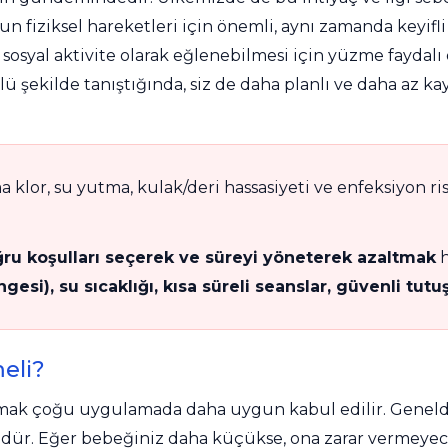
Kalsiyum Hipoklorit %65 Klor
Havuz Kışlık Bakım Ürünü
ziksel hareketleri için önemli, aynı zamanda keyifli b
sosyal aktivite olarak eğlenebilmesi için yüzme faydalı o
 şekilde tanıştığında, siz de daha planlı ve daha az kayg
Kum Filtresi Temizleyici
Havuz Sıvı Ph Düşürücü
Multi %90 Tablet Klor
Havuz Toz Ph+ Yükseltici
lor, su yutma, kulak/deri hassasiyeti ve enfeksiyon ris
Sıvı Asit Hidroklorik
Selenoid Havuz Kimyasalları setleri
ru koşulları seçerek ve süreyi yöneterek azaltmak
h
esi), su sıcaklığı, kısa süreli seanslar, güvenli tut
Sıvı Klor Sodyum Hipoklorit
eli?
Sıvı Ph- Düşürücü
mak çoğu uygulamada daha uygun kabul edilir. Gene
dür. Eğer bebeğiniz daha küçükse, ona zarar vermeye