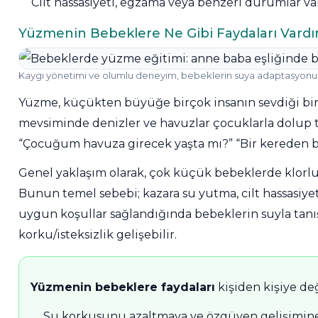
Cilt hassasiyeti, egzama veya benzeri durumlar v
Termometreleri
Yüzmenin Bebeklere Ne Gibi Faydaları Vardı
Jakuzi Sauna
Kaygı yönetimi ve olumlu deneyim, bebeklerin suya adaptasyonund
Ekipmanları
Yüzme, küçükten büyüğe birçok insanın sevdiği bir e
mevsiminde denizler ve havuzlar çocuklarla dolup t
Kartuş Filtreler
“Çocuğum havuza girecek yaşta mı?” “Bir kereden bir
Genel yaklaşım olarak, çok küçük bebeklerde klorlu
Kuvars Cam
Bunun temel sebebi; kazara su yutma, cilt hassasiye
Filtre Kumu
uygun koşullar sağlandığında bebeklerin suyla tanışm
korku/isteksizlik gelişebilir.
Olimpik
Havuz Malzemeleri
Yüzmenin bebeklere faydaları
kişiden kişiye değ
Su korkusunu azaltmaya ve özgüven gelişimine