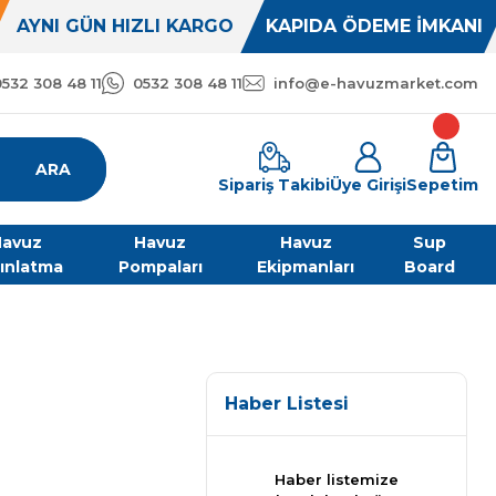
AYNI GÜN HIZLI KARGO
KAPIDA ÖDEME İMKANI
0532 308 48 11
0532 308 48 11
info@e-havuzmarket.com
ARA
Sipariş Takibi
Üye Girişi
Sepetim
avuz
Havuz
Havuz
Sup
ınlatma
Pompaları
Ekipmanları
Board
Haber Listesi
Haber listemize