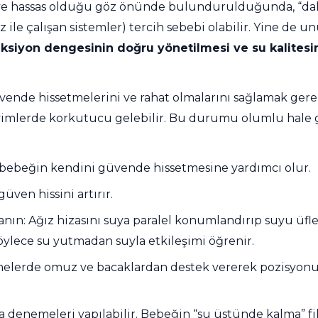
in ve hassas olduğu göz önünde bulundurulduğunda, “d
z ile çalışan sistemler) tercih sebebi olabilir. Yine de u
siyon dengesinin doğru yönetilmesi ve su kalitesin
vende hissetmelerini ve rahat olmalarını sağlamak gere
neyimlerde korkutucu gelebilir. Bu durumu olumlu hale 
, bebeğin kendini güvende hissetmesine yardımcı olur.
üven hissini artırır.
nın: Ağız hizasını suya paralel konumlandırıp suyu üfle
öylece su yutmadan suyla etkileşimi öğrenir.
nemelerde omuz ve bacaklardan destek vererek pozisyon
 denemeleri yapılabilir. Bebeğin “su üstünde kalma” fi