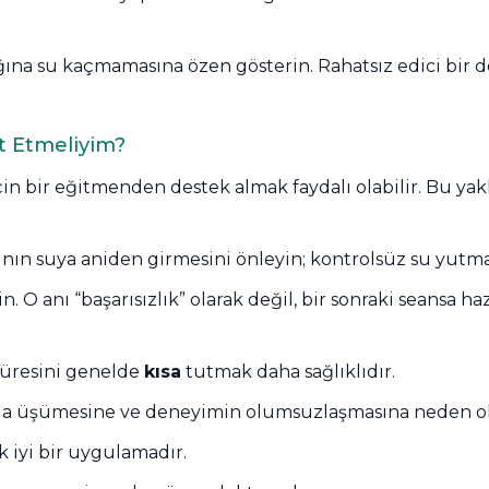
ına su kaçmamasına özen gösterin. Rahatsız edici bir 
t Etmeliyim?
in bir eğitmenden destek almak faydalı olabilir. Bu ya
şının suya aniden girmesini önleyin; kontrolsüz su yutma
 anı “başarısızlık” olarak değil, bir sonraki seansa haz
süresini genelde
kısa
tutmak daha sağlıklıdır.
ızla üşümesine ve deneyimin olumsuzlaşmasına neden ola
k iyi bir uygulamadır.