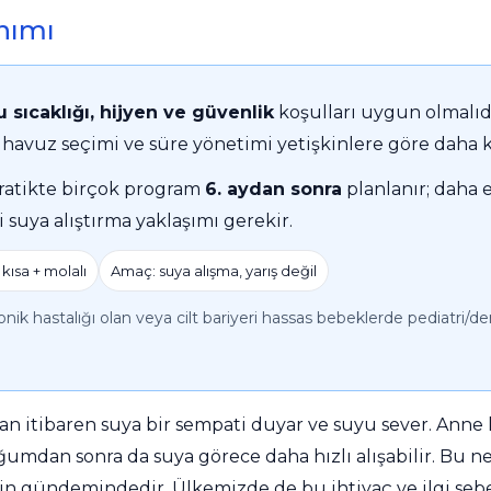
nımı
Gemaş Puref Flock Çöktürücü
Havuz Parlatıcı Topaklayıcı
Havuz Parlatıcı Topaklayıcı
Havuz Suyu Parlatıcı e Pool Expert
Havuz Süpürgesi
Havuz Merdiven Parçaları
Kobra Su Perdeleri
u sıcaklığı, hijyen ve güvenlik
koşulları uygun olmalıd
Gemaş Toz Ph düşürücü
Toz Ph Düşürücü
Havuz Toz Granul Ph- Düşürücü
Havuz Suyu Ph - Düşürücü e Pool Eexpert
Havuz Temizlik Setleri
Mantar Tipi Su Perdeleri
, havuz seçimi ve süre yönetimi yetişkinlere göre daha kr
atikte birçok program
6. aydan sonra
planlanır; daha
Gemaş Sıvı klor Sıvı asit
Havuz Çöktürücü
Havuz Çöktürücü Flock
Havuz Suyu Yosun Önleyici e Pool Expert
Süpürge Hortum Adaptörü
Yer Şelaleleri
 suya alıştırma yaklaşımı gerekir.
 kısa + molalı
Amaç: suya alışma, yarış değil
Gemaş %90 Tablet Klor
Ayak Dezenfektanı
Havuz Sıvı Klor
nik hastalığı olan veya cilt bariyeri hassas bebeklerde pediatri/d
Gemaş hazır kimyasal bakım seti
Demir ve Setlik Giderici
Havuz Bağlı Klor Giderici
 itibaren suya bir sempati duyar ve suyu sever. Anne 
Gemaş Multi Tablet Klor 200 gr
Havuz Suyu Bağlı Klor Giderici
Havuz İyon Baglayıcı
umdan sonra da suya görece daha hızlı alışabilir. Bu 
 gündemindedir. Ülkemizde de bu ihtiyaç ve ilgi sebe