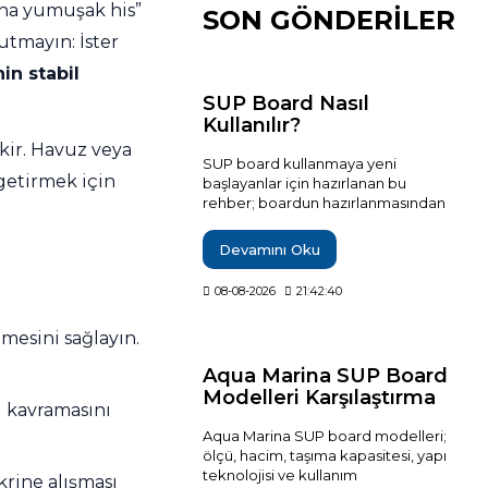
aha yumuşak his”
SON GÖNDERİLER
nutmayın: İster
in stabil
SUP Board Nasıl
Kullanılır?
kir. Havuz veya
SUP board kullanmaya yeni
getirmek için
başlayanlar için hazırlanan bu
rehber; boardun hazırlanmasından
suya girişe, ayağa kalkmadan denge
sağlamaya, doğru kürek
Devamını Oku
tekniğinden dönüş ve rota
kontrolüne kadar temel kullanım
08-08-2026
21:42:40
adımlarını açıklar. Güvenli bir ilk sürüş
için gerekli ekipmanlar, rüzgâr ve su
mesini sağlayın.
koşulları, sık yapılan hatalar, düşme
sonrası boarda çıkış ve kullanım
Aqua Marina SUP Board
sonrası bakım gibi önemli noktaları
Modelleri Karşılaştırma
da kapsar.
u kavramasını
Rehberi
Aqua Marina SUP board modelleri;
ölçü, hacim, taşıma kapasitesi, yapı
teknolojisi ve kullanım
krine alışması