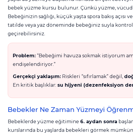
Klor Jeneratörü
Nozulları
Süs Havuzu
bebek yüzme kursu bulunur. Çünkü yüzme, vücudun fi
Spino Havuz
Aydınlatma
Bebeğinizin sağlığı, küçük yaşta spora bakış açısı ve 
Havuz PH
Robotları
Abs Skimmer
tatilde veya yaz döneminde bebeğiniz suyla kontrollü
Düşürücü Toz
geçirebilirsiniz.
Havuz Dozaj
Sıvı pH Düşürücü
Sistemleri
Problem:
“Bebeğimi havuza sokmak istiyorum ama k
endişelendiriyor.”
pH Yükseltici
Mspa Jakuzi
Gerçekçi yaklaşım:
Riskleri “sıfırlamak” değil,
doğ
En kritik başlıklar:
su hijyeni (dezenfeksiyon deng
İyon Bağlayıcı
Su Sporları Dünyası
Bebekler Ne Zaman Yüzmeyi Öğrenm
Kostik
Havuz Vana
Bebeklerde yüzme eğitimine
6. aydan sonra
başla
Boru Fittings
kurslarında bu yaşlarda bebekleri görmek mümkün