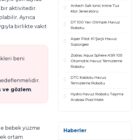
Antech Salt Ionic Inline Tuz
ir aktivitedir.
Klor Jeneratörü
labilir. Ayrıca
DT 100 Yarı Olimpik Havuz
ıyla birlikte vakit
Robotu
Aiper Pilot X1 Şarjlı Havuz
Süpürgesi
Zodiac Aqua Sphere ASR 105
kleri beni
Otomotik Havuz Temizleme
Robotu
DTC Kablolu Havuz
edeflenmelidir.
Temizleme Robotu
uş ve gözlem
.
Hydro Havuz Robotu Taşıma
Arabası Pool Mate
lde bebek yüzme
Haberler
cek ortam