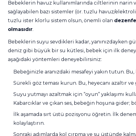
Bebeklerin havuz kullanımlarında ciltlerinin nar
sağlayabilen bazı sistemler (ör. tuzlu havuz/elektroli
Endüstriyel Blower
tuzlu ister klorlu sistem olsun, önemli olan
dezenfek
Havuz Filtre
olmasıdır
.
Temizleyici
Ayak Havuzu
Bebeklerin suyu sevdikleri kadar, yanınızdayken gü
deniz gibi büyük bir su kütlesi, bebek için ilk de
Havuz Kış Kimyasalı
aşağıdaki yöntemleri deneyebilirsiniz:
Bahçe
Havuz Duş Sistemleri
Bebeğinizle aranızdaki mesafeyi yakın tutun. Bu
Kalsiyum Hipoklorit
Sürekli göz teması kurun. Bu, heyecanı azaltır ve g
Suyu yutmayı azaltmak için “oyun” yaklaşımı kulla
Süper
Kabarcıklar ve çıkan ses, bebeğin hoşuna gider; b
Pool Havuz Kimyasalları
Chasing Poolmate Havuz Robotu Yedek
İlk aşamada sırt üstü pozisyonu öğretin. İlk de
Parça Sarf Malzemeleri
kolaylaştırın.
Tuz
Jenaratörü Hücre Temizleyici
Sonraki adımlarda kol çırpma ve su üstünde kalma