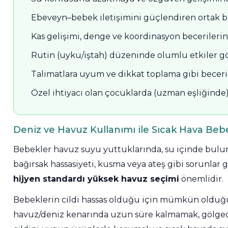
Yangın Pompası
Ebeveyn–bebek iletişimini güçlendiren ortak bir
Kas gelişimi, denge ve koordinasyon becerilerin
Rutin (uyku/iştah) düzeninde olumlu etkiler gör
Talimatlara uyum ve dikkat toplama gibi becerile
Özel ihtiyacı olan çocuklarda (uzman eşliğinde) 
Deniz ve Havuz Kullanımı ile Sıcak Hava Bebe
Bebekler havuz suyu yuttuklarında, su içinde bulu
bağırsak hassasiyeti, kusma veya ateş gibi sorunlar 
hijyen standardı yüksek havuz seçimi
önemlidir.
Bebeklerin cildi hassas olduğu için mümkün olduğ
havuz/deniz kenarında uzun süre kalmamak, gölged