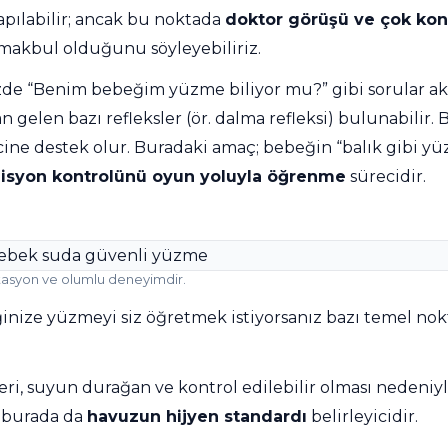
Toz Ph+ Yükseltici
apılabilir; ancak bu noktada
doktor görüşü ve çok kon
 makbul olduğunu söyleyebiliriz.
Wtr Havuz Kimyasalları Setleri
e “Benim bebeğim yüzme biliyor mu?” gibi sorular akla
elen bazı refleksler (ör. dalma refleksi) bulunabilir. B
ine destek olur. Buradaki amaç; bebeğin “balık gibi yüz
Yosun Öldürücü
zisyon kontrolünü oyun yoluyla öğrenme
sürecidir.
ptasyon ve olumlu deneyimdir.
ize yüzmeyi siz öğretmek istiyorsanız bazı temel nokt
i, suyun durağan ve kontrol edilebilir olması nedeni
k burada da
havuzun hijyen standardı
belirleyicidir.