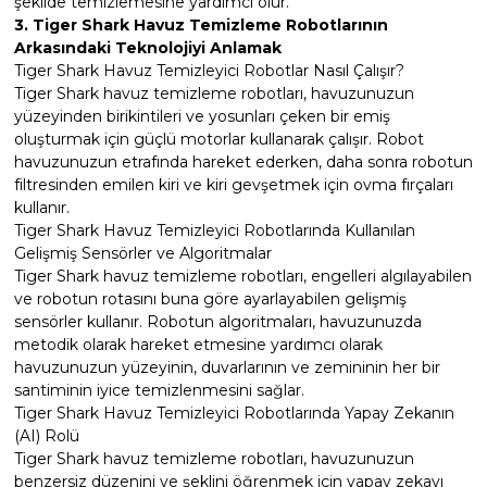
şekilde temizlemesine yardımcı olur.
3. Tiger Shark Havuz Temizleme Robotlarının
Arkasındaki Teknolojiyi Anlamak
Tiger Shark Havuz Temizleyici Robotlar Nasıl Çalışır?
Yangın Pompası
Tiger Shark havuz temizleme robotları, havuzunuzun
yüzeyinden birikintileri ve yosunları çeken bir emiş
oluşturmak için güçlü motorlar kullanarak çalışır. Robot
havuzunuzun etrafında hareket ederken, daha sonra robotun
filtresinden emilen kiri ve kiri gevşetmek için ovma fırçaları
kullanır.
Tiger Shark Havuz Temizleyici Robotlarında Kullanılan
Gelişmiş Sensörler ve Algoritmalar
Tiger Shark havuz temizleme robotları, engelleri algılayabilen
ve robotun rotasını buna göre ayarlayabilen gelişmiş
sensörler kullanır. Robotun algoritmaları, havuzunuzda
metodik olarak hareket etmesine yardımcı olarak
havuzunuzun yüzeyinin, duvarlarının ve zemininin her bir
santiminin iyice temizlenmesini sağlar.
Tiger Shark Havuz Temizleyici Robotlarında Yapay Zekanın
(AI) Rolü
Tiger Shark havuz temizleme robotları, havuzunuzun
benzersiz düzenini ve şeklini öğrenmek için yapay zekayı