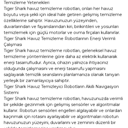
Temizleme Yetenekleri
Havuz
Tiger Shark havuz temizleme robotları, onları her havuz
si Kapağı
boyutu veya şekli için ideal hale getiren gelişmiş temizleme
özelliklerine sahiptir. Havuzunuzun yüzeyinden,
duvarlarından ve fayanslarından kiri, birikintileri ve yosunları
Havuz Pompa
temizlemek için güçlü motorlar ve ovma fırçaları kullanırlar.
Tiger Shark Havuz Temizleme Robotlarının Enerji Verimli
Çalışması
Havuz
Tiger Shark havuz temizleme robotları, geleneksel havuz
eri
temizleme yöntemlerine göre daha az elektrik kullanarak
enerji tasarrufludur. Ayrıca, cihazın yalnızca ihtiyacınız
olduğunda çalışmasını ve enerji tasarrufu yapmasını
Jakuzi Sauna
sağlayarak temizlik seanslarını planlamanıza olanak tanıyan
yerleşik bir zamanlayıcıya sahiptir.
Tiger Shark Havuz Temizleyici Robotların Akıllı Navigasyon
Kartuş Filtreler
Sistemi
Tiger Shark havuz temizleme robotları, havuzunuzda verimli
bir şekilde gezinmek için gelişmiş sensörler ve algoritmalar
Kuvars Cam
kullanır. Robotun sensörleri engelleri algılayabilir ve onlardan
kaçınmak için rotasını ayarlayabilir ve algoritmaları robotun
havuzunuzun yüzeyini, duvarlarını ve zeminini düzenli bir
Olimpik Havuz