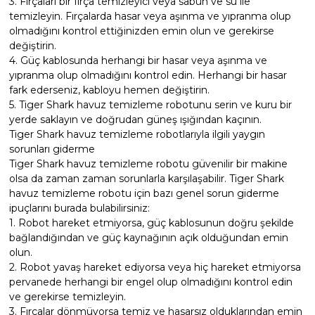
3. Fırçaları bir fırça temizleyici veya sabun ve su ile
temizleyin. Fırçalarda hasar veya aşınma ve yıpranma olup
olmadığını kontrol ettiğinizden emin olun ve gerekirse
değiştirin.
4. Güç kablosunda herhangi bir hasar veya aşınma ve
yıpranma olup olmadığını kontrol edin. Herhangi bir hasar
fark ederseniz, kabloyu hemen değiştirin.
5. Tiger Shark havuz temizleme robotunu serin ve kuru bir
yerde saklayın ve doğrudan güneş ışığından kaçının.
Tiger Shark havuz temizleme robotlarıyla ilgili yaygın
sorunları giderme
Tiger Shark havuz temizleme robotu güvenilir bir makine
olsa da zaman zaman sorunlarla karşılaşabilir. Tiger Shark
havuz temizleme robotu için bazı genel sorun giderme
ipuçlarını burada bulabilirsiniz:
1. Robot hareket etmiyorsa, güç kablosunun doğru şekilde
bağlandığından ve güç kaynağının açık olduğundan emin
olun.
2. Robot yavaş hareket ediyorsa veya hiç hareket etmiyorsa
pervanede herhangi bir engel olup olmadığını kontrol edin
ve gerekirse temizleyin.
3. Fırçalar dönmüyorsa temiz ve hasarsız olduklarından emin