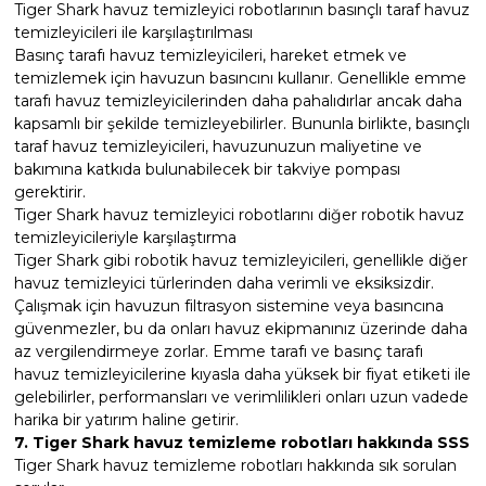
Tiger Shark havuz temizleyici robotlarının basınçlı taraf havuz
temizleyicileri ile karşılaştırılması
Basınç tarafı havuz temizleyicileri, hareket etmek ve
temizlemek için havuzun basıncını kullanır. Genellikle emme
tarafı havuz temizleyicilerinden daha pahalıdırlar ancak daha
kapsamlı bir şekilde temizleyebilirler. Bununla birlikte, basınçlı
taraf havuz temizleyicileri, havuzunuzun maliyetine ve
bakımına katkıda bulunabilecek bir takviye pompası
gerektirir.
Tiger Shark havuz temizleyici robotlarını diğer robotik havuz
temizleyicileriyle karşılaştırma
Tiger Shark gibi robotik havuz temizleyicileri, genellikle diğer
havuz temizleyici türlerinden daha verimli ve eksiksizdir.
Çalışmak için havuzun filtrasyon sistemine veya basıncına
güvenmezler, bu da onları havuz ekipmanınız üzerinde daha
az vergilendirmeye zorlar. Emme tarafı ve basınç tarafı
havuz temizleyicilerine kıyasla daha yüksek bir fiyat etiketi ile
gelebilirler, performansları ve verimlilikleri onları uzun vadede
harika bir yatırım haline getirir.
7. Tiger Shark havuz temizleme robotları hakkında SSS
Tiger Shark havuz temizleme robotları hakkında sık sorulan