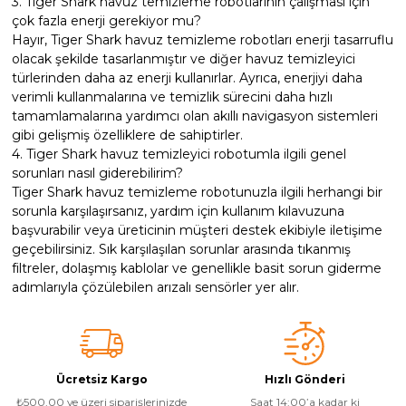
3. Tiger Shark havuz temizleme robotlarının çalışması için
çok fazla enerji gerekiyor mu?
Hayır, Tiger Shark havuz temizleme robotları enerji tasarruflu
olacak şekilde tasarlanmıştır ve diğer havuz temizleyici
türlerinden daha az enerji kullanırlar. Ayrıca, enerjiyi daha
verimli kullanmalarına ve temizlik sürecini daha hızlı
tamamlamalarına yardımcı olan akıllı navigasyon sistemleri
gibi gelişmiş özelliklere de sahiptirler.
4. Tiger Shark havuz temizleyici robotumla ilgili genel
sorunları nasıl giderebilirim?
Tiger Shark havuz temizleme robotunuzla ilgili herhangi bir
sorunla karşılaşırsanız, yardım için kullanım kılavuzuna
başvurabilir veya üreticinin müşteri destek ekibiyle iletişime
geçebilirsiniz. Sık karşılaşılan sorunlar arasında tıkanmış
filtreler, dolaşmış kablolar ve genellikle basit sorun giderme
adımlarıyla çözülebilen arızalı sensörler yer alır.
Ücretsiz Kargo
Hızlı Gönderi
₺500,00 ve üzeri siparişlerinizde
Saat 14:00’a kadar ki