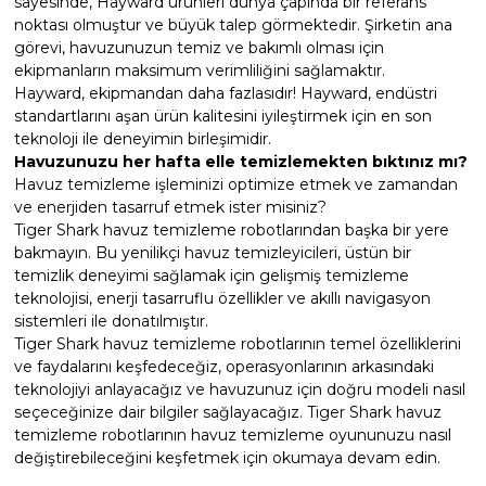
sayesinde, Hayward ürünleri dünya çapında bir referans
Sıvı Ph- Düşürücü
noktası olmuştur ve büyük talep görmektedir. Şirketin ana
Gemaş Havuz
görevi, havuzunuzun temiz ve bakımlı olması için
Havuz Vana
ekipmanların maksimum verimliliğini sağlamaktır.
Toz Ph+ Yükseltici
Hayward, ekipmandan daha fazlasıdır! Hayward, endüstri
standartlarını aşan ürün kalitesini iyileştirmek için en son
Wtr Havuz
Havuz Isıtma
Wtr Havuz Kimyasalları Setleri
teknoloji ile deneyimin birleşimidir.
Havuzunuzu her hafta elle temizlemekten bıktınız mı?
Havuz temizleme işleminizi optimize etmek ve zamandan
Yosun Öldürücü
Selenoid
Havuz Elektrik
ve enerjiden tasarruf etmek ister misiniz?
alları
Tiger Shark havuz temizleme robotlarından başka bir yere
bakmayın. Bu yenilikçi havuz temizleyicileri, üstün bir
temizlik deneyimi sağlamak için gelişmiş temizleme
Alkalinite Düşürücü
Havuz Sarf
teknolojisi, enerji tasarruflu özellikler ve akıllı navigasyon
sistemleri ile donatılmıştır.
Ayak Dezenfektanı
Tiger Shark havuz temizleme robotlarının temel özelliklerini
Havuz
ve faydalarını keşfedeceğiz, operasyonlarının arkasındaki
 Perdeleri
teknolojiyi anlayacağız ve havuzunuz için doğru modeli nasıl
e Pool Expert
seçeceğinize dair bilgiler sağlayacağız. Tiger Shark havuz
temizleme robotlarının havuz temizleme oyununuzu nasıl
Bahçe Süs Havuzu
Havuz Filtre
değiştirebileceğini keşfetmek için okumaya devam edin.