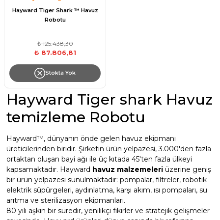
Havuz Trafoları
Havuz Merdiven
Hayward Tiger Shark ™ Havuz
Hayward Havuz
Robotu
Yosun Önleyici
Gemaş Tuz
Gemaş %90 Tablet Klor
Ayak Dezenfektanı
Havuz Sıvı Klor
Havuz Filtreleri
Krom Led
örü
ları
₺ 125.438,30
Havuz Suyu Parlatıcı
Beatbot Havuz
Gemaş hazır kimyasal bakım seti
Demir ve Setlik Giderici
Havuz Bağlı Klor Giderici
₺ 87.806,81
Havuz Dip
Lamba Yedek
eri
 Düşürücü Dozaj Pompası
Çöktürücü
Stokta Yok
Gemaş Multi Tablet Klor 200 gr
Havuz Suyu Bağlı Klor Giderici
Havuz İyon Baglayıcı
Bwt Havuz Robotları
Havuz Besi
Zodiac Tuz
Hayward Tiger shark Havuz
Havuz PH
Kalsiyum Hipoklorit %65 Klor
Havuz Kışlık Bakım Ürünü
Süs Havuzu
örü
z
Spino Havuz
temizleme Robotu
Kum Filtresi Temizleyici
Havuz Sıvı Ph Düşürücü
Abs Skimmer
Sıvı pH Düşürücü
Hayward™, dünyanın önde gelen havuz ekipmanı
üreticilerinden biridir. Şirketin ürün yelpazesi, 3.000'den fazla
Multi %90 Tablet Klor
Havuz Toz Ph+ Yükseltici
Havuz Dozaj
ortaktan oluşan bayi ağı ile üç kıtada 45'ten fazla ülkeyi
pH Yükseltici
kapsamaktadır. Hayward
havuz malzemeleri
üzerine geniş
Sıvı Asit Hidroklorik
Selenoid Havuz Kimyasalları setle
bir ürün yelpazesi sunulmaktadır: pompalar, filtreler, robotik
İyon Bağlayıcı
Mspa Jakuzi
elektrik süpürgeleri, aydınlatma, karşı akım, ısı pompaları, su
arıtma ve sterilizasyon ekipmanları.
Sıvı Klor Sodyum Hipoklorit
80 yılı aşkın bir süredir, yenilikçi fikirler ve stratejik gelişmeler
ik
Su Sporları Dünyası