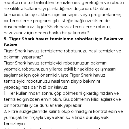
robotun ne tür birikintileri temizlemesi gerektiğini ve robotu
ne sıklıkta kullanmayı planladığınızı düşünün. Uzaktan
kumanda, kolay saklama için bir sepet veya programlanmış
bir temizleme programı gibi isteğe bağlı özellikleri de
düşünebilirsiniz. Tiger Shark havuz temizleme robotu,
havuzunuz için neden harika bir yatırımdır?
5. Tiger Shark havuz temizleme robotları için Bakım ve
Bakım
Tiger Shark havuz temizleme robotunuzu nasıl temizler ve
bakımını yaparsınız?
Tiger Shark havuz temizleyici robotunuzun bakımını
yapmak, robotunuzun yıllarca etkili bir şekilde çalışmasını
sağlamak için çok önemlidir. İşte Tiger Shark havuz
temizleyici robotunuzu nasıl temizleyip bakımını
yapacağınıza dair hızlı bir kılavuz:
1. Her kullanımdan sonra, çöp bölmesini çıkardığınızdan ve
temizlediğinizden emin olun. Bu, bölmenin kilidi açılarak ve
bir hortumla iyice durulanarak yapılabilir.
2. Filtre süzgeçlerinde kalıntı olup olmadığını kontrol edin ve
yumuşak bir fırçayla veya akan su altında durulayarak
temizleyin.