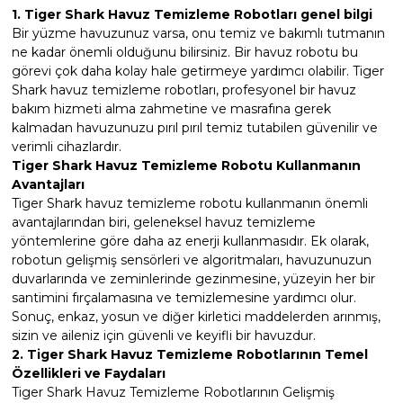
Endüstriyel Blower
1. Tiger Shark Havuz Temizleme Robotları genel bilgi
Bir yüzme havuzunuz varsa, onu temiz ve bakımlı tutmanın
Havuz Kış Kimyasalı
ne kadar önemli olduğunu bilirsiniz. Bir havuz robotu bu
Ayak Havuzu
görevi çok daha kolay hale getirmeye yardımcı olabilir. Tiger
Kalsiyum Hipoklorit
Shark havuz temizleme robotları, profesyonel bir havuz
Bahçe Havuz
bakım hizmeti alma zahmetine ve masrafına gerek
ri
kalmadan havuzunuzu pırıl pırıl temiz tutabilen güvenilir ve
Süper Pool
verimli cihazlardır.
alları
Tiger Shark
Havuz Temizleme Robotu
Kullanmanın
Avantajları
Tuz
Tiger Shark havuz temizleme robotu kullanmanın önemli
lmate Havuz Robotu Yedek
ücre Temizleyici
alzemeleri
avantajlarından biri, geleneksel havuz temizleme
yöntemlerine göre daha az enerji kullanmasıdır. Ek olarak,
robotun gelişmiş sensörleri ve algoritmaları, havuzunuzun
Dalgıç Pompa
duvarlarında ve zeminlerinde gezinmesine, yüzeyin her bir
santimini fırçalamasına ve temizlemesine yardımcı olur.
Dezenfeksiyon
Sonuç, enkaz, yosun ve diğer kirletici maddelerden arınmış,
sizin ve aileniz için güvenli ve keyifli bir havuzdur.
2. Tiger Shark Havuz Temizleme Robotlarının Temel
Özellikleri ve Faydaları
Havuz Güvenlik
Tiger Shark Havuz Temizleme Robotlarının Gelişmiş