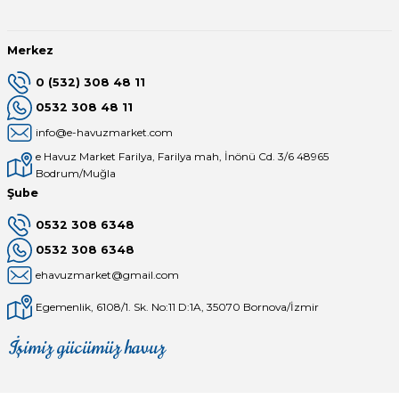
Merkez
0 (532) 308 48 11
0532 308 48 11
info@e-havuzmarket.com
e Havuz Market Farilya, Farilya mah, İnönü Cd. 3/6 48965
Bodrum/Muğla
Şube
0532 308 6348
0532 308 6348
ehavuzmarket@gmail.com
Egemenlik, 6108/1. Sk. No:11 D:1A, 35070 Bornova/İzmir
İşimiz gücümüz havuz
Mağaza
Depomuz