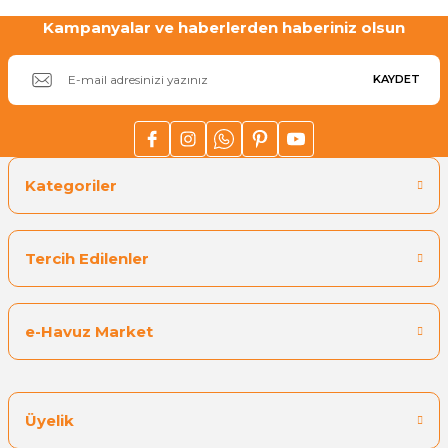
Endüstriyel Blower
Kampanyalar ve haberlerden haberiniz olsun
Havuz Kış Kimyasalı
Ayak Havuzu
KAYDET
Kalsiyum Hipoklorit
Bahçe Havuz
ri
Süper Pool
alları
Kategoriler
Tuz
lmate Havuz Robotu Yedek
ücre Temizleyici
alzemeleri
Tercih Edilenler
Dalgıç Pompa
e-Havuz Market
Dezenfeksiyon
Üyelik
Havuz Güvenlik