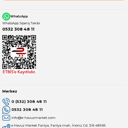
Havuz
si Kapağı
WhatsApp
WhatsApp Sipariş Takibi
Havuz Pompa
0532 308 48 11
Havuz
eri
Jakuzi Sauna
Kartuş Filtreler
Merkez
0 (532) 308 48 11
Kuvars Cam
0532 308 48 11
info@e-havuzmarket.com
e Havuz Market Farilya, Farilya mah, İnönü Cd. 3/6 48965
Olimpik Havuz